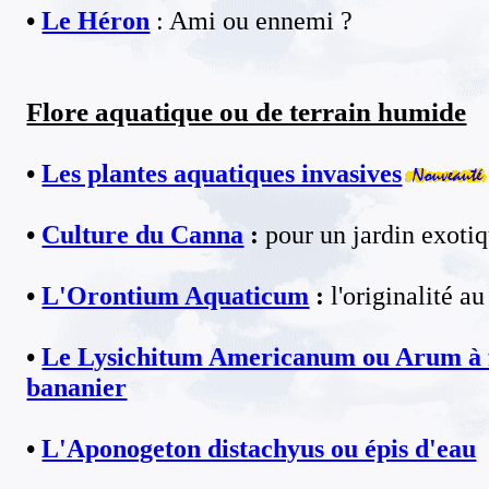
•
Le Héron
: Ami ou ennemi ?
Flore aquatique ou de terrain humide
•
Les plantes aquatiques invasives
•
Culture du Canna
:
pour un jardin exotiq
•
L'Orontium Aquaticum
:
l'originalité a
•
Le Lysichitum Americanum ou Arum à f
bananier
•
L'Aponogeton distachyus ou épis d'eau