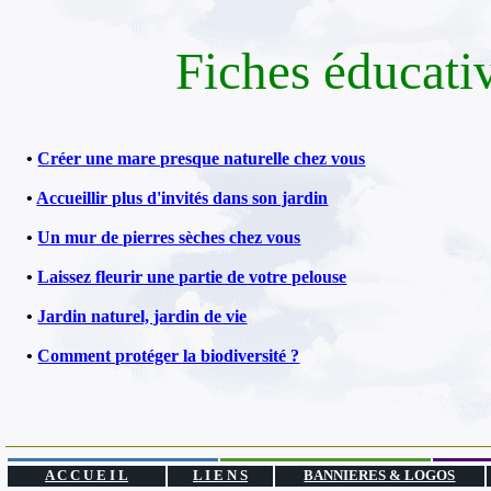
Fiches éducati
•
Créer une mare presque naturelle chez vous
•
Accueillir plus d'invités dans son jardin
•
Un mur de pierres sèches chez vous
•
Laissez fleurir une partie de votre pelouse
•
Jardin naturel, jardin de vie
•
Comment protéger la biodiversité ?
A C C U E I L
L I E N S
BANNIERES & LOGOS