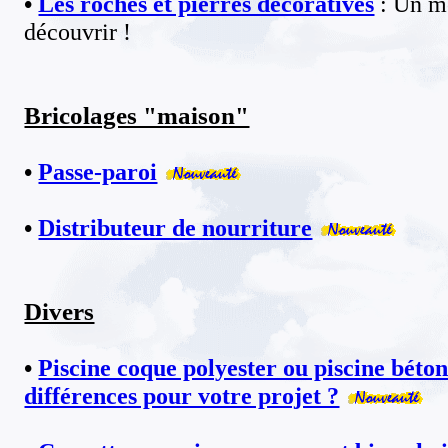
•
Les roches et pierres décoratives
: Un m
découvrir !
Bricolages "maison"
•
Passe-paroi
•
Distributeur de nourriture
Divers
•
Piscine coque polyester ou piscine béton
différences pour votre projet ?