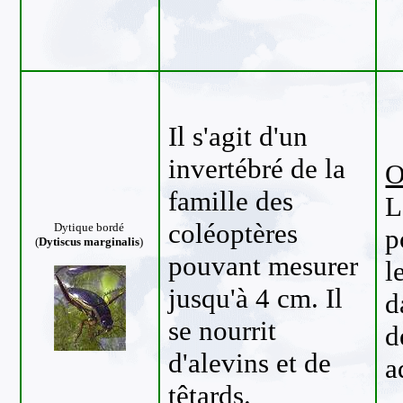
Il s'agit d'un
invertébré de la
O
famille des
L
coléoptères
Dytique bordé
p
(
Dytiscus marginalis
)
pouvant mesurer
l
jusqu'à 4 cm. Il
d
se nourrit
d
d'alevins et de
a
têtards.