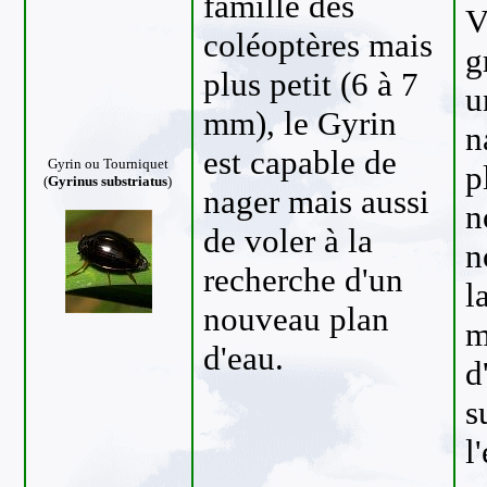
famille des
V
coléoptères mais
g
plus petit (6 à 7
u
mm), le Gyrin
n
est capable de
Gyrin
ou Tourniquet
p
(
Gyrinus substriatus
)
nager mais aussi
n
de voler à la
n
recherche d'un
l
nouveau plan
m
d'eau.
d
s
l