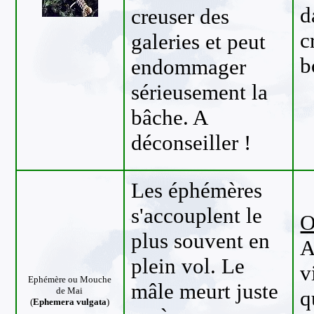
d
creuser des
c
galeries et peut
b
endommager
sérieusement la
bâche. A
déconseiller !
Les éphémères
s'accouplent le
O
plus souvent en
A
plein vol. Le
v
Ephémère
ou Mouche
mâle meurt juste
de Mai
q
(
Ephemera vulgata
)