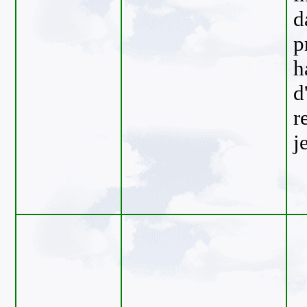
d
p
h
d
r
j