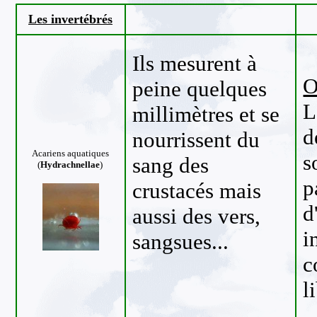
Les invertébrés
Ils mesurent à
O
peine quelques
L
millimètres et se
d
nourrissent du
Acariens aquatiques
s
sang des
(
Hydrachnellae
)
p
crustacés mais
d
aussi des vers,
i
sangsues...
c
l