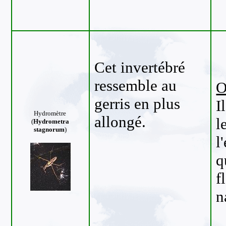
Cet invertébré
ressemble au
O
gerris en plus
I
Hydromètre
allongé.
l
(
Hydrometra
stagnorum
)
l
q
f
n