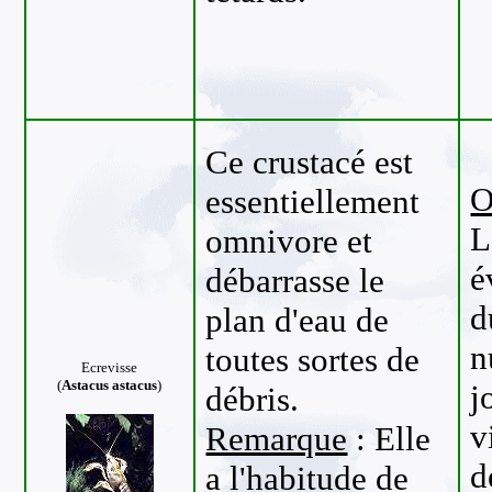
Ce crustacé est
O
essentiellement
L
omnivore et
é
débarrasse le
d
plan d'eau de
n
toutes sortes de
Ecrevisse
(
Astacus astacus
)
j
débris.
v
Remarque
: Elle
d
a l'habitude de