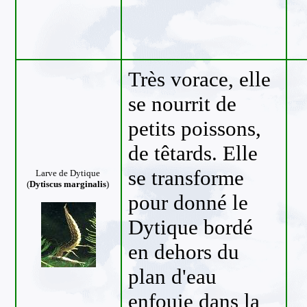
Très vorace, elle
se nourrit de
petits poissons,
de têtards. Elle
se transforme
Larve de Dytique
(
Dytiscus marginalis
)
pour donné le
Dytique bordé
en dehors du
plan d'eau
enfouie dans la