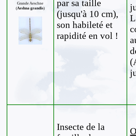
par sa taille
Grande Aeschne
j
(
Aeshna grandis
)
(jusqu'à 10 cm),
L
son habileté et
c
rapidité en vol !
a
d
(
j
Insecte de la
O