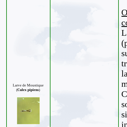
O
c
L
(
s
t
l
m
Larve de Moustique
(
Culex pipiens
)
C
s
s
i