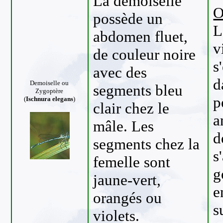
La demoiselle
O
possède un
L
abdomen fluet,
v
de couleur noire
s
avec des
d
Demoiselle
ou
segments bleu
Zygoptère
p
(
Ischnura elegans
)
clair chez le
a
mâle. Les
d
segments chez la
s
femelle sont
g
jaune-vert,
e
orangés ou
s
violets.