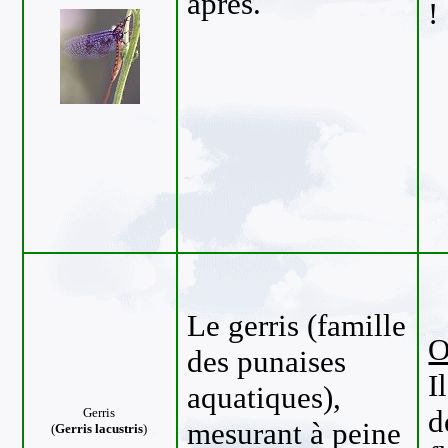
après.
!
Le gerris (famille
O
des punaises
I
aquatiques),
d
Gerris
mesurant à peine
(
Gerris lacustris
)