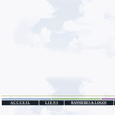
A C C U E I L
L I E N S
BANNIERES & LOGOS