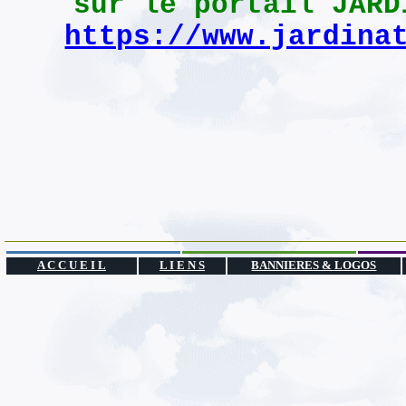
sur le portail JARD
https://www.jardina
A C C U E I L
L I E N S
BANNIERES & LOGOS