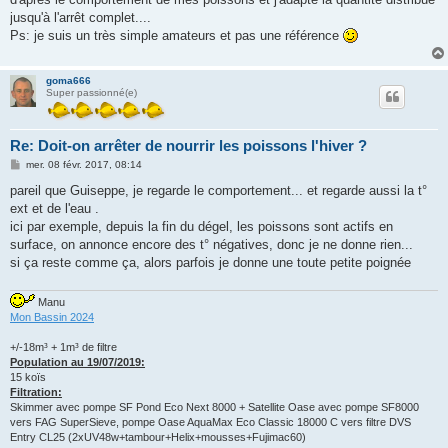
a
g
jusqu'à l'arrêt complet....
e
Ps: je suis un très simple amateurs et pas une référence
goma666
Super passionné(e)
Re: Doit-on arrêter de nourrir les poissons l'hiver ?
M
mer. 08 févr. 2017, 08:14
e
s
pareil que Guiseppe, je regarde le comportement... et regarde aussi la t°
s
ext et de l'eau .
a
g
ici par exemple, depuis la fin du dégel, les poissons sont actifs en
e
surface, on annonce encore des t° négatives, donc je ne donne rien...
si ça reste comme ça, alors parfois je donne une toute petite poignée
Manu
Mon Bassin 2024
+/-18m³ + 1m³ de filtre
Population au 19/07/2019:
15 koïs
Filtration:
Skimmer avec pompe SF Pond Eco Next 8000 + Satellite Oase avec pompe SF8000
vers FAG SuperSieve, pompe Oase AquaMax Eco Classic 18000 C vers filtre DVS
Entry CL25 (2xUV48w+tambour+Helix+mousses+Fujimac60)