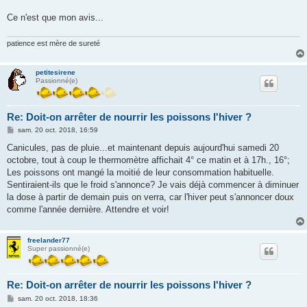
Ce n'est que mon avis...
patience est mère de sureté
petitesirene
Passionné(e)
Re: Doit-on arrêter de nourrir les poissons l'hiver ?
M
sam. 20 oct. 2018, 16:59
e
s
Canicules, pas de pluie...et maintenant depuis aujourd'hui samedi 20
s
octobre, tout à coup le thermomètre affichait 4° ce matin et à 17h., 16°;
a
g
Les poissons ont mangé la moitié de leur consommation habituelle.
e
Sentiraient-ils que le froid s'annonce? Je vais déjà commencer à diminuer
la dose à partir de demain puis on verra, car l'hiver peut s'annoncer doux
comme l'année dernière. Attendre et voir!
freelander77
Super passionné(e)
Re: Doit-on arrêter de nourrir les poissons l'hiver ?
M
sam. 20 oct. 2018, 18:36
e