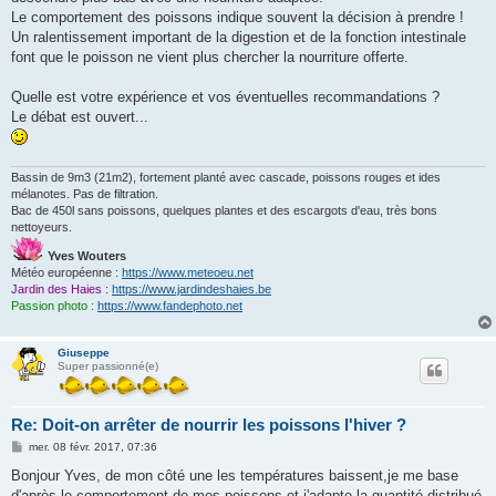
Le comportement des poissons indique souvent la décision à prendre !
Un ralentissement important de la digestion et de la fonction intestinale
font que le poisson ne vient plus chercher la nourriture offerte.
Quelle est votre expérience et vos éventuelles recommandations ?
Le débat est ouvert...
Bassin de 9m3 (21m2), fortement planté avec cascade, poissons rouges et ides
mélanotes. Pas de filtration.
Bac de 450l sans poissons, quelques plantes et des escargots d'eau, très bons
nettoyeurs.
Yves Wouters
Météo européenne :
https://www.meteoeu.net
Jardin des Haies :
https://www.jardindeshaies.be
Passion photo :
https://www.fandephoto.net
Giuseppe
Super passionné(e)
Re: Doit-on arrêter de nourrir les poissons l'hiver ?
M
mer. 08 févr. 2017, 07:36
e
s
Bonjour Yves, de mon côté une les températures baissent,je me base
s
d'après le comportement de mes poissons et j'adapte la quantité distribué