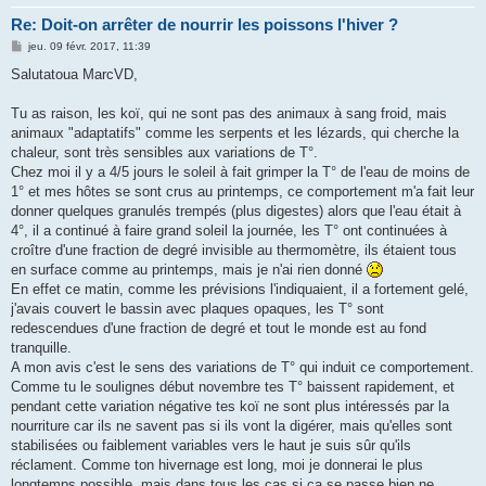
Re: Doit-on arrêter de nourrir les poissons l'hiver ?
M
jeu. 09 févr. 2017, 11:39
e
s
Salutatoua MarcVD,
s
a
g
Tu as raison, les koï, qui ne sont pas des animaux à sang froid, mais
e
animaux "adaptatifs" comme les serpents et les lézards, qui cherche la
chaleur, sont très sensibles aux variations de T°.
Chez moi il y a 4/5 jours le soleil à fait grimper la T° de l'eau de moins de
1° et mes hôtes se sont crus au printemps, ce comportement m'a fait leur
donner quelques granulés trempés (plus digestes) alors que l'eau était à
4°, il a continué à faire grand soleil la journée, les T° ont continuées à
croître d'une fraction de degré invisible au thermomètre, ils étaient tous
en surface comme au printemps, mais je n'ai rien donné
En effet ce matin, comme les prévisions l'indiquaient, il a fortement gelé,
j'avais couvert le bassin avec plaques opaques, les T° sont
redescendues d'une fraction de degré et tout le monde est au fond
tranquille.
A mon avis c'est le sens des variations de T° qui induit ce comportement.
Comme tu le soulignes début novembre tes T° baissent rapidement, et
pendant cette variation négative tes koï ne sont plus intéressés par la
nourriture car ils ne savent pas si ils vont la digérer, mais qu'elles sont
stabilisées ou faiblement variables vers le haut je suis sûr qu'ils
réclament. Comme ton hivernage est long, moi je donnerai le plus
longtemps possible, mais dans tous les cas si ça se passe bien ne