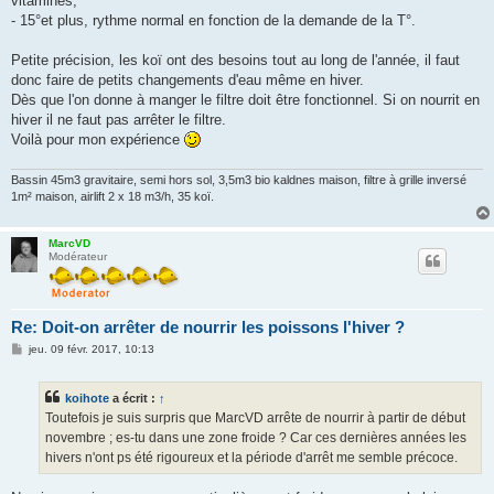
vitamines,
- 15°et plus, rythme normal en fonction de la demande de la T°.
Petite précision, les koï ont des besoins tout au long de l'année, il faut
donc faire de petits changements d'eau même en hiver.
Dès que l'on donne à manger le filtre doit être fonctionnel. Si on nourrit en
hiver il ne faut pas arrêter le filtre.
Voilà pour mon expérience
Bassin 45m3 gravitaire, semi hors sol, 3,5m3 bio kaldnes maison, filtre à grille inversé
1m² maison, airlift 2 x 18 m3/h, 35 koï.
MarcVD
Modérateur
Re: Doit-on arrêter de nourrir les poissons l'hiver ?
M
jeu. 09 févr. 2017, 10:13
e
s
s
koihote
a écrit :
↑
a
g
Toutefois je suis surpris que MarcVD arrête de nourrir à partir de début
e
novembre ; es-tu dans une zone froide ? Car ces dernières années les
hivers n'ont ps été rigoureux et la période d'arrêt me semble précoce.