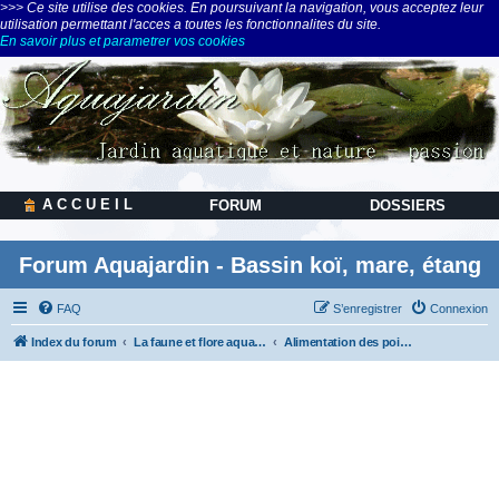
>>> Ce site utilise des cookies. En poursuivant la navigation, vous acceptez leur
utilisation permettant l'acces a toutes les fonctionnalites du site.
En savoir plus et parametrer vos cookies
A C C U E I L
FORUM
DOSSIERS
Forum Aquajardin - Bassin koï, mare, étang
FAQ
S’enregistrer
Connexion
Index du forum
La faune et flore aquatiques, la nature
Alimentation des poissons