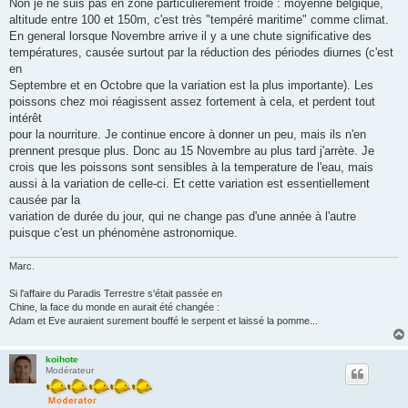
Non je ne suis pas en zone particulièrement froide : moyenne belgique,
altitude entre 100 et 150m, c'est très "tempéré maritime" comme climat.
En general lorsque Novembre arrive il y a une chute significative des
températures, causée surtout par la réduction des périodes diurnes (c'est
en
Septembre et en Octobre que la variation est la plus importante). Les
poissons chez moi réagissent assez fortement à cela, et perdent tout
intérêt
pour la nourriture. Je continue encore à donner un peu, mais ils n'en
prennent presque plus. Donc au 15 Novembre au plus tard j'arrète. Je
crois que les poissons sont sensibles à la temperature de l'eau, mais
aussi à la variation de celle-ci. Et cette variation est essentiellement
causée par la
variation de durée du jour, qui ne change pas d'une année à l'autre
puisque c'est un phénomène astronomique.
Marc.
Si l'affaire du Paradis Terrestre s'était passée en
Chine, la face du monde en aurait été changée :
Adam et Eve auraient surement bouffé le serpent et laissé la pomme...
koihote
Modérateur