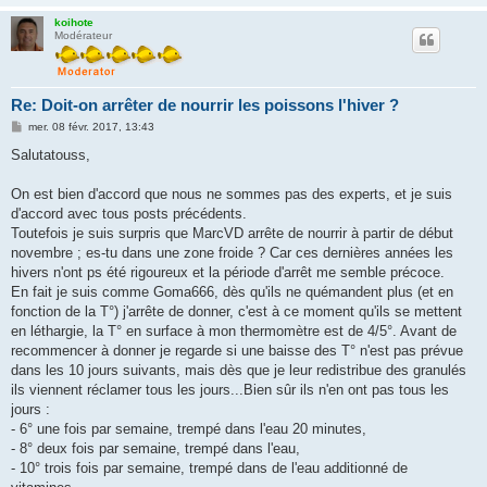
koihote
Modérateur
Re: Doit-on arrêter de nourrir les poissons l'hiver ?
M
mer. 08 févr. 2017, 13:43
e
s
Salutatouss,
s
a
g
On est bien d'accord que nous ne sommes pas des experts, et je suis
e
d'accord avec tous posts précédents.
Toutefois je suis surpris que MarcVD arrête de nourrir à partir de début
novembre ; es-tu dans une zone froide ? Car ces dernières années les
hivers n'ont ps été rigoureux et la période d'arrêt me semble précoce.
En fait je suis comme Goma666, dès qu'ils ne quémandent plus (et en
fonction de la T°) j'arrête de donner, c'est à ce moment qu'ils se mettent
en léthargie, la T° en surface à mon thermomètre est de 4/5°. Avant de
recommencer à donner je regarde si une baisse des T° n'est pas prévue
dans les 10 jours suivants, mais dès que je leur redistribue des granulés
ils viennent réclamer tous les jours...Bien sûr ils n'en ont pas tous les
jours :
- 6° une fois par semaine, trempé dans l'eau 20 minutes,
- 8° deux fois par semaine, trempé dans l'eau,
- 10° trois fois par semaine, trempé dans de l'eau additionné de