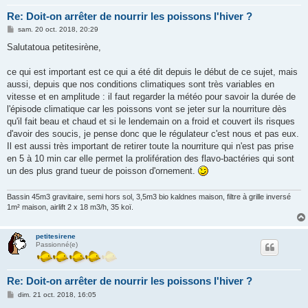
Re: Doit-on arrêter de nourrir les poissons l'hiver ?
M
sam. 20 oct. 2018, 20:29
e
s
Salutatoua petitesirène,
s
a
g
ce qui est important est ce qui a été dit depuis le début de ce sujet, mais
e
aussi, depuis que nos conditions climatiques sont très variables en
vitesse et en amplitude : il faut regarder la météo pour savoir la durée de
l'épisode climatique car les poissons vont se jeter sur la nourriture dès
qu'il fait beau et chaud et si le lendemain on a froid et couvert ils risques
d'avoir des soucis, je pense donc que le régulateur c'est nous et pas eux.
Il est aussi très important de retirer toute la nourriture qui n'est pas prise
en 5 à 10 min car elle permet la prolifération des flavo-bactéries qui sont
un des plus grand tueur de poisson d'ornement.
Bassin 45m3 gravitaire, semi hors sol, 3,5m3 bio kaldnes maison, filtre à grille inversé
1m² maison, airlift 2 x 18 m3/h, 35 koï.
petitesirene
Passionné(e)
Re: Doit-on arrêter de nourrir les poissons l'hiver ?
M
dim. 21 oct. 2018, 16:05
e