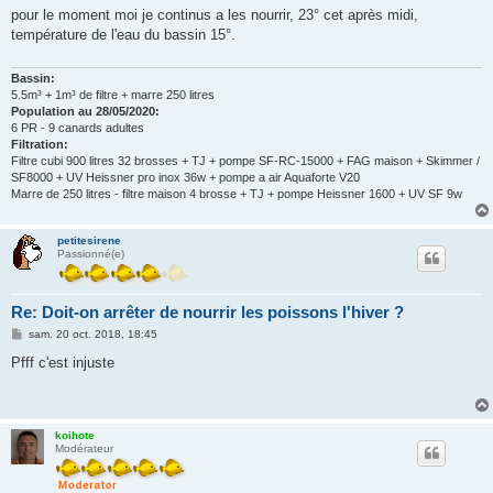
s
pour le moment moi je continus a les nourrir, 23° cet après midi,
s
température de l'eau du bassin 15°.
a
g
e
Bassin:
5.5m³ + 1m³ de filtre + marre 250 litres
Population au 28/05/2020:
6 PR - 9 canards adultes
Filtration:
Filtre cubi 900 litres 32 brosses + TJ + pompe SF-RC-15000 + FAG maison + Skimmer /
SF8000 + UV Heissner pro inox 36w + pompe a air Aquaforte V20
Marre de 250 litres - filtre maison 4 brosse + TJ + pompe Heissner 1600 + UV SF 9w
petitesirene
Passionné(e)
Re: Doit-on arrêter de nourrir les poissons l'hiver ?
M
sam. 20 oct. 2018, 18:45
e
s
Pfff c'est injuste
s
a
g
e
koihote
Modérateur