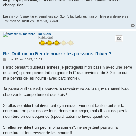
change rien.
Bassin 45m3 gravitaire, semi hors sol, 3,5m3 bio kaldnes maison, filtre à grille inversé
1m² maison, airlift 2 x 18 m3/h, 35 koï.
mankois
Habitué(e)
Re: Doit-on arrêter de nourrir les poissons l'hiver ?
M
mar. 25 avr. 2017, 15:02
e
s
Perso pendant plusieurs années je protégeais mon bassin avec une serre
s
(maison) qui me permettait de garder la t° aux environs de 8-9°c ce qui
a
g
m'a permis de les nourrir (avec parcimonie).
e
Je pense qu'il faut déjà prendre la température de l'eau, mais aussi bien
observer le comportement des kois !!.
Si elles semblent relativement dynamique, viennent facilement sur la
nourriture, on peut encore leurs donner a manger, mais il faut adapter la
nourriture en conséquence (spécial automne hiver, quantité).
Si elles semblent un peu "mollassonnes", ne se jettent pas sur la
nourriture, il faut cesser de les nourrir !!.