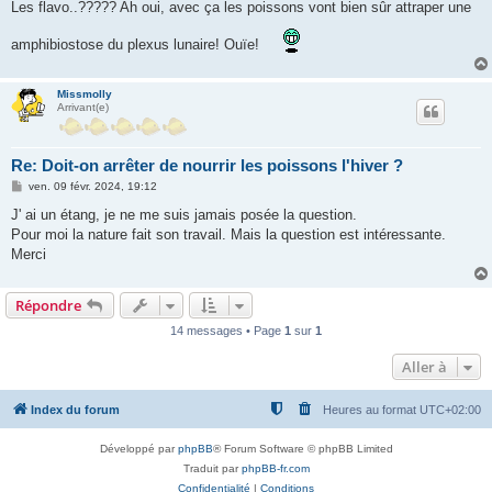
s
Les flavo..????? Ah oui, avec ça les poissons vont bien sûr attraper une
s
a
amphibiostose du plexus lunaire! Ouïe!
g
e
Missmolly
Arrivant(e)
Re: Doit-on arrêter de nourrir les poissons l'hiver ?
M
ven. 09 févr. 2024, 19:12
e
s
J' ai un étang, je ne me suis jamais posée la question.
s
Pour moi la nature fait son travail. Mais la question est intéressante.
a
g
Merci
e
Répondre
14 messages • Page
1
sur
1
Aller à
Index du forum
Heures au format
UTC+02:00
Développé par
phpBB
® Forum Software © phpBB Limited
Traduit par
phpBB-fr.com
Confidentialité
|
Conditions