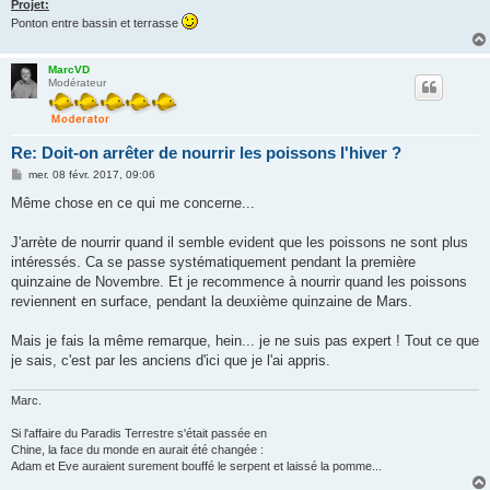
Projet:
Ponton entre bassin et terrasse
MarcVD
Modérateur
Re: Doit-on arrêter de nourrir les poissons l'hiver ?
M
mer. 08 févr. 2017, 09:06
e
s
Même chose en ce qui me concerne...
s
a
g
J'arrète de nourrir quand il semble evident que les poissons ne sont plus
e
intéressés. Ca se passe systématiquement pendant la première
quinzaine de Novembre. Et je recommence à nourrir quand les poissons
reviennent en surface, pendant la deuxième quinzaine de Mars.
Mais je fais la même remarque, hein... je ne suis pas expert ! Tout ce que
je sais, c'est par les anciens d'ici que je l'ai appris.
Marc.
Si l'affaire du Paradis Terrestre s'était passée en
Chine, la face du monde en aurait été changée :
Adam et Eve auraient surement bouffé le serpent et laissé la pomme...