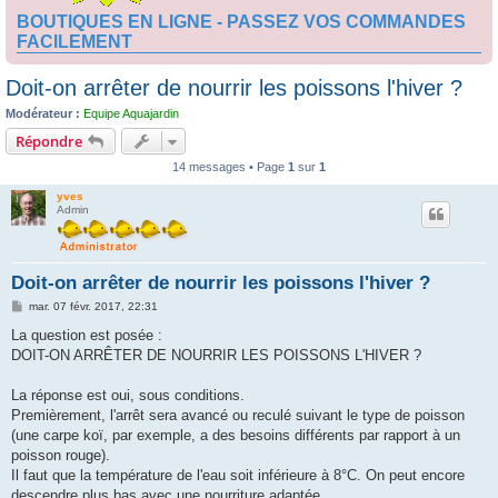
BOUTIQUES EN LIGNE - PASSEZ VOS COMMANDES
FACILEMENT
Doit-on arrêter de nourrir les poissons l'hiver ?
Modérateur :
Equipe Aquajardin
Répondre
14 messages • Page
1
sur
1
yves
Admin
Doit-on arrêter de nourrir les poissons l'hiver ?
M
mar. 07 févr. 2017, 22:31
e
s
La question est posée :
s
DOIT-ON ARRÊTER DE NOURRIR LES POISSONS L'HIVER ?
a
g
e
La réponse est oui, sous conditions.
Premièrement, l'arrêt sera avancé ou reculé suivant le type de poisson
(une carpe koï, par exemple, a des besoins différents par rapport à un
poisson rouge).
Il faut que la température de l'eau soit inférieure à 8°C. On peut encore
descendre plus bas avec une nourriture adaptée.