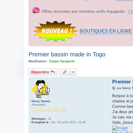
Offres réservées aux membres actifs Aquajardin :
Cl
BOUTIQUES EN LIGNE
Premier bassin made in Togo
Modérateur :
Equipe Aquajardin
Répondre
Premier 
M
par
Gerry 
e
s
Bonjour à to
s
chartes et j
Gerry Taama
a
Arrivant(e)
g
Comme beauc
e
J'ai deux pr
Je vais me c
Messages :
11
Voila, j'env
Enregistré le :
lun. 03 août 2015, 21:45