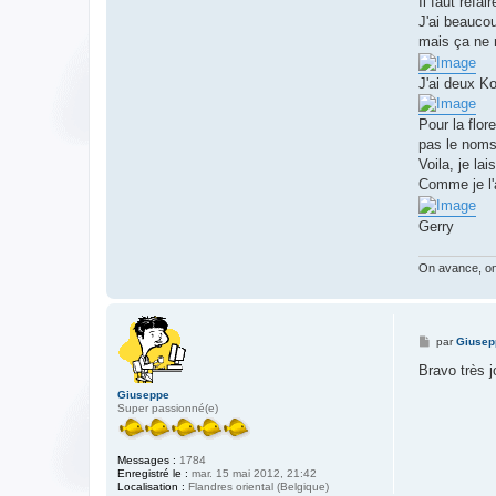
Il faut refai
J'ai beaucou
mais ça ne r
J'ai deux K
Pour la flor
pas le noms
Voila, je la
Comme je l'a
Gerry
On avance, on 
M
par
Giusep
e
s
Bravo très j
s
a
Giuseppe
g
Super passionné(e)
e
Messages :
1784
Enregistré le :
mar. 15 mai 2012, 21:42
Localisation :
Flandres oriental (Belgique)