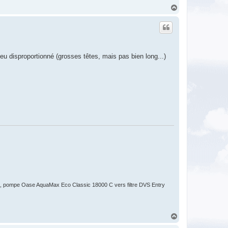
H
a
u
t
peu disproportionné (grosses têtes, mais pas bien long...)
 pompe Oase AquaMax Eco Classic 18000 C vers filtre DVS Entry
H
a