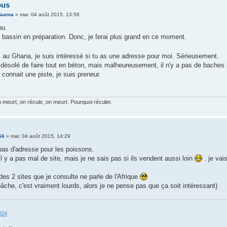
ous
Taama
»
mar. 04 août 2015, 13:56
nu.
e bassin en préparation. Donc, je ferai plus grand en ce moment.
i au Ghana, je suis intéressé si tu as une adresse pour moi. Sérieusement.
désolé de faire tout en béton, mais malheureusement, il n'y a pas de baches i
 connait une piste, je suis preneur.
meurt, on récule, on meurt. Pourquoi réculer.
66
»
mar. 04 août 2015, 14:29
 pas d'adresse pour les poissons.
 il y a pas mal de site, mais je ne sais pas si ils vendent aussi loin
. je vais
es 2 sites que je consulte ne parle de l'Afrique
bâche, c'est vraiment lourds, alors je ne pense pas que ça soit intéressant)
024