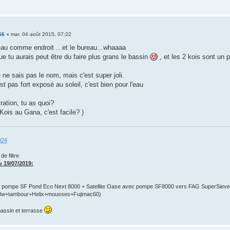
66
»
mar. 04 août 2015, 07:22
eau comme endroit ...et le bureau...whaaaa
ue tu aurais peut être du faire plus grans le bassin
, et les 2 kois sont un 
je ne sais pas le nom, mais c'est super joli.
est pas fort exposé au soleil, c'est bien pour l'eau
tration, tu as quoi?
Kois au Gana, c'est facile? )
024
e filtre
 19/07/2019:
pompe SF Pond Eco Next 8000 + Satellite Oase avec pompe SF8000 vers FAG SuperSieve,
w+tambour+Helix+mousses+Fujimac60)
bassin et terrasse