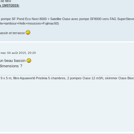
e filtre
 19/07/2019:
pompe SF Pond Eco Next 8000 + Satellite Oase avec pompe SF8000 vers FAG SuperSieve,
w+tambour+Helix+mousses+Fujimac60)
bassin et terrasse
»
mar. 04 août 2015, 20:20
 un beau bassin
 dimensions ?
 9 x 5 m, filtre Aquaworld Pristinia 5 chambres, 2 pompes Oase 12 m3/h, skimmer Oase Bios