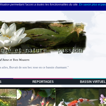
lisation permettant l'acces a toutes les fonctionnalites du site.
En savoir plus et pa
 d'Anne et Yves Wouters
s ailes, Buvait de son bec rose en ce bassin charmant."
S
REPORTAGES
BASSIN VIRTUEL