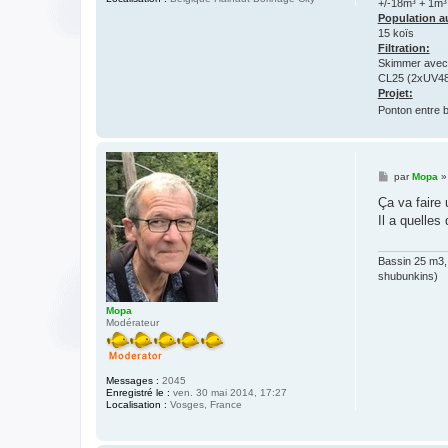
+/-18m³ + 1m³ d
Population au
15 koïs
Filtration:
Skimmer avec 
CL25 (2xUV48
Projet:
Ponton entre 
M
par
Mopa
e
s
Ça va faire
s
Il a quelles
a
g
e
Bassin 25 m3,
shubunkins)
Mopa
Modérateur
Messages :
2045
Enregistré le :
ven. 30 mai 2014, 17:27
Localisation :
Vosges, France