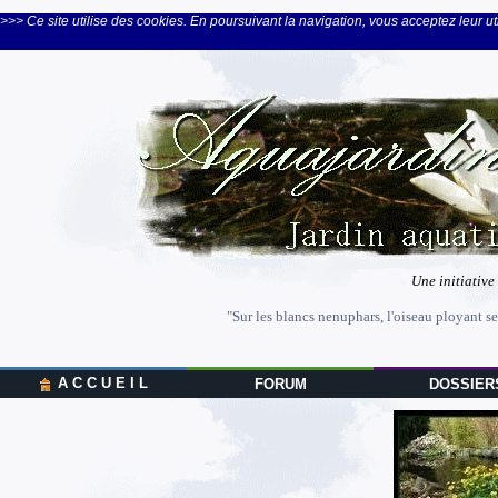
>>> Ce site utilise des cookies. En poursuivant la navigation, vous acceptez leur uti
Une initiative
"Sur les blancs nenuphars, l'oiseau ployant se
A C C U E I L
FORUM
DOSSIER