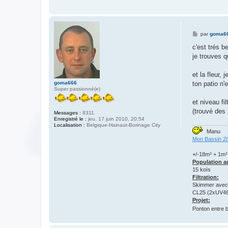
M
par
goma6
e
s
c'est trés b
s
je trouves q
a
g
e
et la fleur, 
goma666
ton patio n'
Super passionné(e)
et niveau fil
(trouvé des 
Messages :
8311
Enregistré le :
jeu. 17 juin 2010, 20:54
Localisation :
Belgique-Hainaut-Borinage City
Manu
Mon Bassin 2
+/-18m³ + 1m³ d
Population au
15 koïs
Filtration:
Skimmer avec 
CL25 (2xUV48
Projet:
Ponton entre 