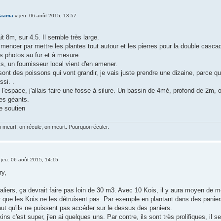
Taama
»
jeu. 06 août 2015, 13:57
it 8m, sur 4.5. Il semble très large.
encer par mettre les plantes tout autour et les pierres pour la double casca
es photos au fur et à mesure.
s, un fournisseur local vient d'en amener.
t des poissons qui vont grandir, je vais juste prendre une dizaine, parce que 
si. .
e l'espace, j'allais faire une fosse à silure. Un bassin de 4mé, profond de 2m, ou
des géants.
e soutien
meurt, on récule, on meurt. Pourquoi réculer.
»
jeu. 06 août 2015, 14:15
ry,
liers, ça devrait faire pas loin de 30 m3. Avec 10 Kois, il y aura moyen de me
 que les Kois ne les détruisent pas. Par exemple en plantant dans des paniers
faut qu'ils ne puissent pas accéder sur le dessus des paniers.
ns c'est super, j'en ai quelques uns. Par contre, ils sont très prolifiques, il 