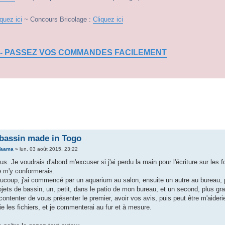
iquez ici
~ Concours Bricolage :
Cliquez ici
 - PASSEZ VOS COMMANDES FACILEMENT
bassin made in Togo
Taama
»
lun. 03 août 2015, 23:22
us. Je voudrais d'abord m'excuser si j'ai perdu la main pour l'écriture sur les 
e m'y conformerais.
oup, j'ai commencé par un aquarium au salon, ensuite un autre au bureau, p
ojets de bassin, un, petit, dans le patio de mon bureau, et un second, plus gr
ontenter de vous présenter le premier, avoir vos avis, puis peut être m'aider
oie les fichiers, et je commenterai au fur et à mesure.