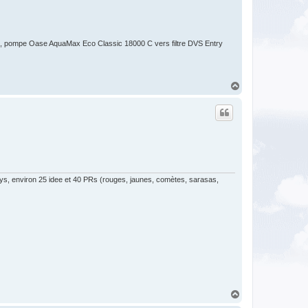
 pompe Oase AquaMax Eco Classic 18000 C vers filtre DVS Entry
H
a
u
t
ys, environ 25 idee et 40 PRs (rouges, jaunes, comètes, sarasas,
H
a