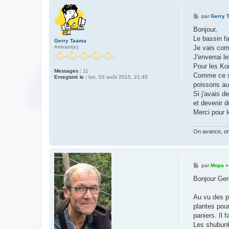
M
par
Gerry 
e
s
Bonjour,
s
Le bassin fa
a
Gerry Taama
g
Arrivant(e)
Je vais comm
e
J'enverrai l
Pour les Koi
Messages :
11
Comme ce son
Enregistré le :
lun. 03 août 2015, 21:45
poissons aus
Si j'avais d
et devenir 
Merci pour l
On avance, on 
M
par
Mopa
e
s
Bonjour Ger
s
a
g
Au vu des pa
e
plantes pour
paniers. Il 
Les shubunki