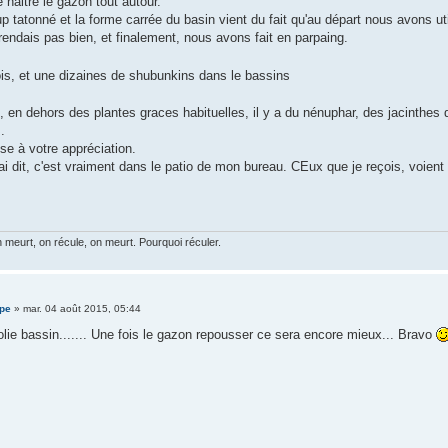
re naitre le gazon tout autour.
p tatonné et la forme carrée du basin vient du fait qu'au départ nous avons 
endais pas bien, et finalement, nous avons fait en parpaing.
ois, et une dizaines de shubunkins dans le bassins
e, en dehors des plantes graces habituelles, il y a du nénuphar, des jacinthes q
.
isse à votre appréciation.
i dit, c'est vraiment dans le patio de mon bureau. CEux que je reçois, voient
meurt, on récule, on meurt. Pourquoi réculer.
pe
»
mar. 04 août 2015, 05:44
olie bassin....... Une fois le gazon repousser ce sera encore mieux... Bravo