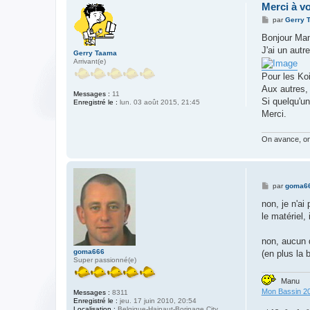
Merci à v
M
par
Gerry 
e
s
Bonjour Ma
s
J'ai un autr
a
Gerry Taama
g
Arrivant(e)
e
Pour les Ko
Aux autres, 
Messages :
11
Si quelqu'un
Enregistré le :
lun. 03 août 2015, 21:45
Merci.
On avance, on 
M
par
goma6
e
s
non, je n'ai
s
le matériel,
a
g
e
non, aucun d
goma666
(en plus la 
Super passionné(e)
Manu
Mon Bassin 2
Messages :
8311
Enregistré le :
jeu. 17 juin 2010, 20:54
Localisation :
Belgique-Hainaut-Borinage City