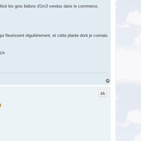
utilisé les gros bidons d'1m3 vendus dans le commerce,
ui fleurissent régulièrement, et cette plante dont je connais
 ça.
H
a
u
t