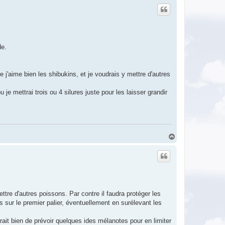
u
t
de.
j'aime bien les shibukins, et je voudrais y mettre d'autres
 je mettrai trois ou 4 silures juste pour les laisser grandir
H
a
u
t
ttre d'autres poissons. Par contre il faudra protéger les
 sur le premier palier, éventuellement en surélevant les
serait bien de prévoir quelques ides mélanotes pour en limiter