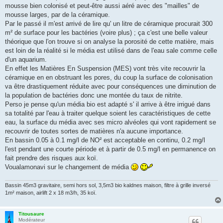
mousse bien colonisé et peut-être aussi aéré avec des "mailles" de
mousse larges, par de la céramique.
Par le passé il m'est arrivé de lire qu' un litre de céramique procurait 300
m² de surface pour les bactéries (voire plus) ; ça c'est une belle valeur
théorique que l'on trouve si on analyse la porosité de cette matière, mais
est loin de la réalité si le média est utilisé dans de l'eau sale comme celle
d'un aquarium.
En effet les Matières En Suspension (MES) vont très vite recouvrir la
céramique en en obstruant les pores, du coup la surface de colonisation
va être drastiquement réduite avec pour conséquences une diminution de
la population de bactéries donc une montée du taux de nitrite.
Perso je pense qu'un média bio est adapté s' il arrive à être irrigué dans
sa totalité par l'eau à traiter quelque soient les caractéristiques de cette
eau, la surface du média avec ses micro alvéoles qui vont rapidement se
recouvrir de toutes sortes de matières n'a aucune importance.
En bassin 0.05 à 0.1 mg/l de NO² est acceptable en continu, 0.2 mg/l
l'est pendant une courte période et à partir de 0.5 mg/l en permanence on
fait prendre des risques aux koï.
Voualamonavi sur le changement de média
Bassin 45m3 gravitaire, semi hors sol, 3,5m3 bio kaldnes maison, filtre à grille inversé
1m² maison, airlift 2 x 18 m3/h, 35 koï.
Titousaure
Modérateur