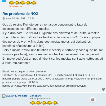
Re: probleme de NO2
M
sam. 04 déc. 2021, 22:34
e
s
Oui. Je rejoins Koihote sur sa remarque concernant le taux de
s
colonisation des différents médias.
a
g
Il y a d'un côté L' ANNONCE (guerre des chiffres) et de l'autre la réalité.
e
Pour obtenir des chiffres très haut en colonisation (m²/m³) cela implique
des pores de + en + fins dans ces médias (pores qui abritent les
bactéries nécessaires à la bio).
Hors à moins d'avoir une filtration mécanique parfaite (chose qu'on ne sait
toujours pas faire), ses pores se bouchent et devienent donc inopérant.
En move bed c'est un peu différent car les médias sont auto-nettoyant dû
a leurs mouvements.
Bassin koi exotique 11 m³ en polyester.
Filtration: FAG SuperSieve, fût brosses 220 L + multichambre Eskada 4 XL, (TJ +
matala), pompe Oase vario 18 000 C, UVC amalgam immergé 40W, skimmer profiskim
premium avec pompe 8000 L/h,
pompe air Hailea V60, pompe cascade Oase aquamax premium 6000L/h.
Christiane
Super passionné(e)