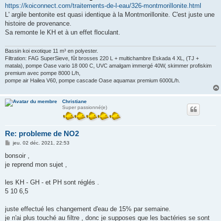
https://koiconnect.com/traitements-de-l-eau/326-montmorillonite.html
L' argile bentonite est quasi identique à la Montmorillonite. C'est juste une
histoire de provenance.
Sa remonte le KH et à un effet floculant.
Bassin koi exotique 11 m³ en polyester.
Filtration: FAG SuperSieve, fût brosses 220 L + multichambre Eskada 4 XL, (TJ +
matala), pompe Oase vario 18 000 C, UVC amalgam immergé 40W, skimmer profiskim
premium avec pompe 8000 L/h,
pompe air Hailea V60, pompe cascade Oase aquamax premium 6000L/h.
Christiane
Super passionné(e)
Re: probleme de NO2
M
jeu. 02 déc. 2021, 22:53
e
s
bonsoir ,
s
je reprend mon sujet ,
a
g
e
les KH - GH - et PH sont réglés .
5 10 6,5
juste effectué les changement d'eau de 15% par semaine.
je n'ai plus touché au filtre , donc je supposes que les bactéries se sont