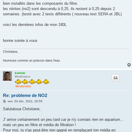
bien installés dans les composants du filtre.
les nitrites (no2) sont descendu à 0,25. ils restent à 0,25 depuis 2
semaines. (testé avec 2 tests différents ( nouveau test SERA et JBL)
voici les dernières infos de mon 180L
bonne soirée à vous
Christiane,
heureuse comme un poisson dans l'eau
koihote
Modérateur
Re: probleme de NO2
M
ven. 03 déc. 2021, 20:55
e
s
Salutatoua Christiane,
s
a
g
J' arrive certainement un peu tard car je n'y connais rien en aquarium...
e
mais un peu en filtre et média de filtration !
Pour moi, tu n'as peut-être rien gagné en remplaçant ton média en