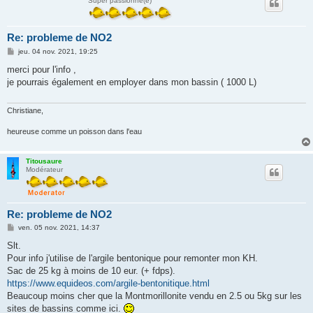
Super passionné(e)
Re: probleme de NO2
M
jeu. 04 nov. 2021, 19:25
e
s
merci pour l'info ,
s
je pourrais également en employer dans mon bassin ( 1000 L)
a
g
e
Christiane,
heureuse comme un poisson dans l'eau
Titousaure
Modérateur
Re: probleme de NO2
M
ven. 05 nov. 2021, 14:37
e
s
Slt.
s
Pour info j'utilise de l'argile bentonique pour remonter mon KH.
a
g
Sac de 25 kg à moins de 10 eur. (+ fdps).
e
https://www.equideos.com/argile-bentonitique.html
Beaucoup moins cher que la Montmorillonite vendu en 2.5 ou 5kg sur les
sites de bassins comme ici.