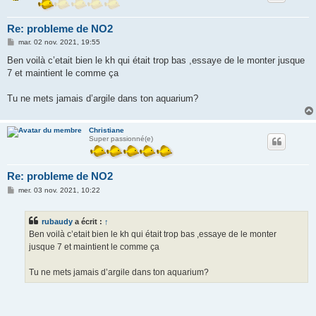
Re: probleme de NO2
M
mar. 02 nov. 2021, 19:55
e
s
Ben voilà c’etait bien le kh qui était trop bas ,essaye de le monter jusque
s
7 et maintient le comme ça
a
g
e
Tu ne mets jamais d’argile dans ton aquarium?
Christiane
Super passionné(e)
Re: probleme de NO2
M
mer. 03 nov. 2021, 10:22
e
s
s
rubaudy
a écrit :
↑
a
g
Ben voilà c’etait bien le kh qui était trop bas ,essaye de le monter
e
jusque 7 et maintient le comme ça
Tu ne mets jamais d’argile dans ton aquarium?