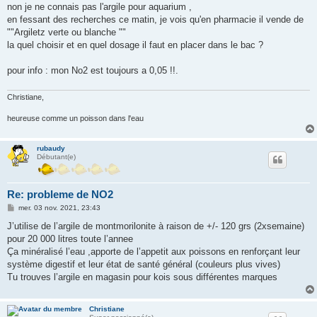
non je ne connais pas l'argile pour aquarium ,
en fessant des recherches ce matin, je vois qu'en pharmacie il vende de
""Argiletz verte ou blanche ""
la quel choisir et en quel dosage il faut en placer dans le bac ?
pour info : mon No2 est toujours a 0,05 !!.
Christiane,
heureuse comme un poisson dans l'eau
rubaudy
Débutant(e)
Re: probleme de NO2
M
mer. 03 nov. 2021, 23:43
e
s
J’utilise de l’argile de montmorilonite à raison de +/- 120 grs (2xsemaine)
s
pour 20 000 litres toute l’annee
a
g
Ça minéralisé l’eau ,apporte de l’appetit aux poissons en renforçant leur
e
système digestif et leur état de santé général (couleurs plus vives)
Tu trouves l’argile en magasin pour kois sous différentes marques
Christiane