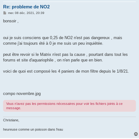
Re: probleme de NO2
M
mer. 08 déc. 2021, 20:39
e
s
bonsoir ,
s
a
g
e
oui je suis consciens que 0,25 de NO2 n'est pas dangereux , mais
comme j'ai toujours été à 0 je me suis un peu inquiétée.
peut être revoir si le Matrix n'est pas la cause , pourtant dans tout les
forums et site d'aquariophile , on n'en parle que en bien.
voici de quoi est composé les 4 paniers de mon filtre depuis le 1/8/21.
compo novembre.jpg
Vous n’avez pas les permissions nécessaires pour voir les fichiers joints à ce
message.
Christiane,
heureuse comme un poisson dans l'eau