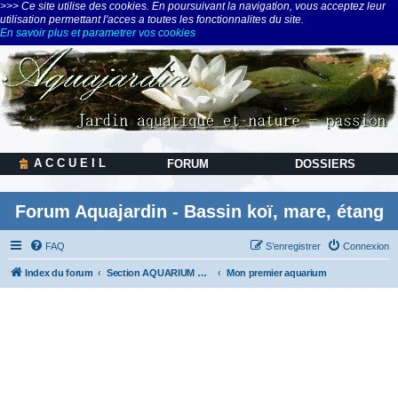
>>> Ce site utilise des cookies. En poursuivant la navigation, vous acceptez leur
utilisation permettant l'acces a toutes les fonctionnalites du site.
En savoir plus et parametrer vos cookies
A C C U E I L
FORUM
DOSSIERS
Forum Aquajardin - Bassin koï, mare, étang
FAQ
S’enregistrer
Connexion
Index du forum
Section AQUARIUM & AQUASCAPING
Mon premier aquarium