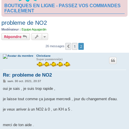
BOUTIQUES EN LIGNE - PASSEZ VOS COMMANDES
FACILEMENT
probleme de NO2
Modérateur :
Equipe Aquajardin
Répondre
1
2
Précédente
26 messages
Christiane
Super passionné(e)
Re: probleme de NO2
M
sam. 30 oct. 2021, 20:37
e
s
oui je sais , je suis trop rapide ,
s
a
g
je laisse tout comme ça jusque mercredi , jour du changement d'eau.
e
je veux arriver à un NO2 à 0 , un KH a 5 .
merci de ton aide .