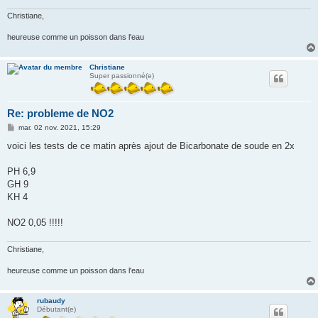
Christiane,
heureuse comme un poisson dans l'eau
Christiane
Super passionné(e)
Re: probleme de NO2
M
mar. 02 nov. 2021, 15:29
e
s
voici les tests de ce matin après ajout de Bicarbonate de soude en 2x
s
a
g
PH 6,9
e
GH 9
KH 4
NO2 0,05 !!!!!
Christiane,
heureuse comme un poisson dans l'eau
rubaudy
Débutant(e)