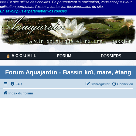
>>> Ce site utilise des cookies. En poursuivant la navigation, vous acceptez leur
utilisation permettant l'acces a toutes les fonctionnalites du site.
En savoir plus et parametrer vos cookies
A C C U E I L
FORUM
DOSSIERS
Forum Aquajardin - Bassin koï, mare, étang
FAQ
S’enregistrer
Connexion
Index du forum