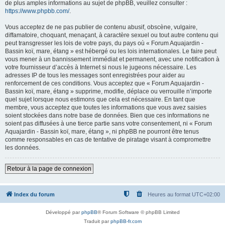
de plus amples informations au sujet de phpBB, veuillez consulter :
https://www.phpbb.com/
.
Vous acceptez de ne pas publier de contenu abusif, obscène, vulgaire,
diffamatoire, choquant, menaçant, à caractère sexuel ou tout autre contenu qui
peut transgresser les lois de votre pays, du pays où « Forum Aquajardin -
Bassin koï, mare, étang » est hébergé ou les lois internationales. Le faire peut
vous mener à un bannissement immédiat et permanent, avec une notification à
votre fournisseur d’accès à Internet si nous le jugeons nécessaire. Les
adresses IP de tous les messages sont enregistrées pour aider au
renforcement de ces conditions. Vous acceptez que « Forum Aquajardin -
Bassin koï, mare, étang » supprime, modifie, déplace ou verrouille n’importe
quel sujet lorsque nous estimons que cela est nécessaire. En tant que
membre, vous acceptez que toutes les informations que vous avez saisies
soient stockées dans notre base de données. Bien que ces informations ne
soient pas diffusées à une tierce partie sans votre consentement, ni « Forum
Aquajardin - Bassin koï, mare, étang », ni phpBB ne pourront être tenus
comme responsables en cas de tentative de piratage visant à compromettre
les données.
Retour à la page de connexion
Index du forum
Heures au format
UTC+02:00
Développé par
phpBB
® Forum Software © phpBB Limited
Traduit par
phpBB-fr.com