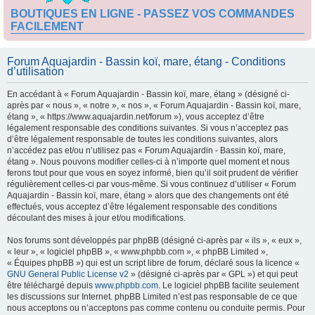
BOUTIQUES EN LIGNE - PASSEZ VOS COMMANDES
FACILEMENT
Forum Aquajardin - Bassin koï, mare, étang - Conditions
d’utilisation
En accédant à « Forum Aquajardin - Bassin koï, mare, étang » (désigné ci-
après par « nous », « notre », « nos », « Forum Aquajardin - Bassin koï, mare,
étang », « https://www.aquajardin.net/forum »), vous acceptez d’être
légalement responsable des conditions suivantes. Si vous n’acceptez pas
d’être légalement responsable de toutes les conditions suivantes, alors
n’accédez pas et/ou n’utilisez pas « Forum Aquajardin - Bassin koï, mare,
étang ». Nous pouvons modifier celles-ci à n’importe quel moment et nous
ferons tout pour que vous en soyez informé, bien qu’il soit prudent de vérifier
régulièrement celles-ci par vous-même. Si vous continuez d’utiliser « Forum
Aquajardin - Bassin koï, mare, étang » alors que des changements ont été
effectués, vous acceptez d’être légalement responsable des conditions
découlant des mises à jour et/ou modifications.
Nos forums sont développés par phpBB (désigné ci-après par « ils », « eux »,
« leur », « logiciel phpBB », « www.phpbb.com », « phpBB Limited »,
« Équipes phpBB ») qui est un script libre de forum, déclaré sous la licence «
GNU General Public License v2
» (désigné ci-après par « GPL ») et qui peut
être téléchargé depuis
www.phpbb.com
. Le logiciel phpBB facilite seulement
les discussions sur Internet. phpBB Limited n’est pas responsable de ce que
nous acceptons ou n’acceptons pas comme contenu ou conduite permis. Pour