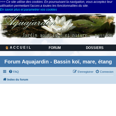
>>> Ce site utilise des cookies. En poursuivant la navigation, vous acceptez leur
utilisation permettant l'acces a toutes les fonctionnalites du site.
En savoir plus et parametrer vos cookies
A C C U E I L
FORUM
DOSSIERS
Forum Aquajardin - Bassin koï, mare, étang
FAQ
S’enregistrer
Connexion
Index du forum