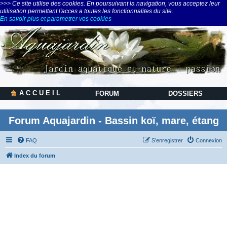
>>> Ce site utilise des cookies. En poursuivant la navigation, vous acceptez leur
utilisation permettant l'acces a toutes les fonctionnalites du site.
En savoir plus et parametrer vos cookies
A C C U E I L
FORUM
DOSSIERS
Forum Aquajardin - Bassin koï, mare, étang
FAQ
S’enregistrer
Connexion
Index du forum