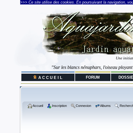
>>> Ce site utilise des cookies. En poursuivant la navigation, vous
Une initia
"Sur les blancs nénuphars, l'oiseau ployant
FORUM
DOSSI
A C C U E I L
Accueil
Inscription
Connexion
Albums
Recherc