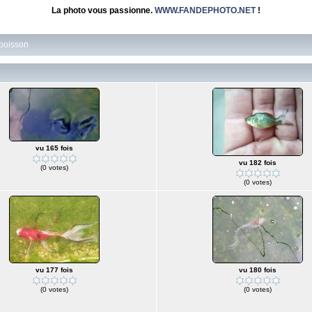
La photo vous passionne.
WWW.FANDEPHOTO.NET
!
 poisson
vu 165 fois
vu 182 fois
(0 votes)
(0 votes)
vu 177 fois
vu 180 fois
(0 votes)
(0 votes)