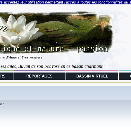
 acceptez leur utilisation permettant l'accès à toutes les fonctionnalités du s
tive d'Anne et Yves Wouters
 ses ailes, Buvait de son bec rose en ce bassin charmant."
ERS
REPORTAGES
BASSIN VIRTUEL
her