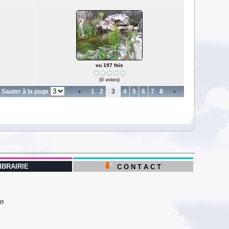
vu 197 fois
(0 votes)
Sauter à la page
1
2
3
4
5
6
7
8
IBRAIRIE
C O N T A C T
on