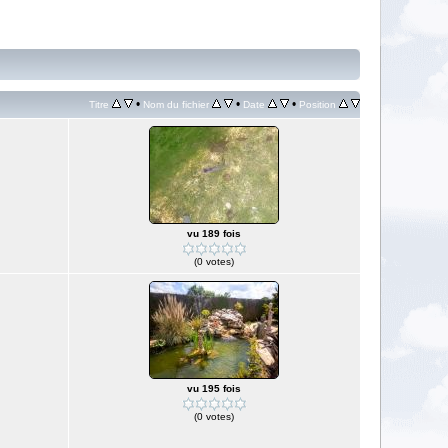
•
•
•
Titre
Nom du fichier
Date
Position
vu 189 fois
(0 votes)
vu 195 fois
(0 votes)