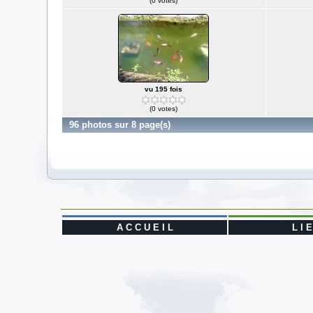
(0 votes)
vu 195 fois
(0 votes)
96 photos sur 8 page(s)
A C C U E I L
L I 