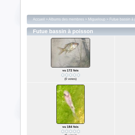
Accueil
>
Albums des membres
>
Migueloup
>
Futue bassin à
Futue bassin à poisson
vu 172 fois
(0 votes)
vu 184 fois