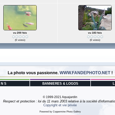
vu 200 fois
vu 183 fois
(0 votes)
(0 votes)
La photo vous passionne.
WWW.FANDEPHOTO.NET
!
E N S
BANNIERES & LOGOS
L
© 1999-2021 Aquajardin
Respect et protection : loi du 11 mars 2003 relative à la société d'informati
Copyright et vie privée
Powered by
Coppermine Photo Gallery