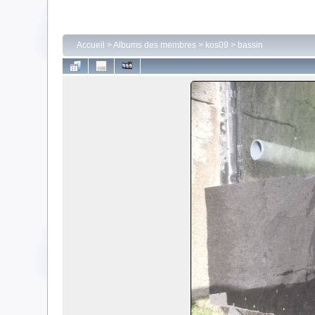
Accueil
>
Albums des membres
>
kos09
>
bassin