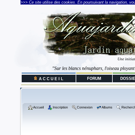
>>> Ce site utilise des cookies. En poursuivant la navigation, vous
Une initia
"Sur les blancs nénuphars, l'oiseau ployant
FORUM
DOSSI
A C C U E I L
Accueil
Inscription
Connexion
Albums
Recherc