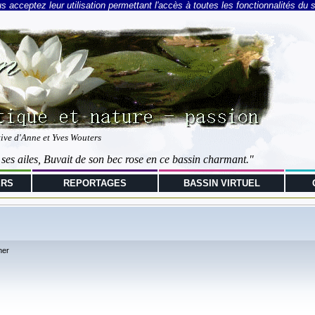
 acceptez leur utilisation permettant l'accès à toutes les fonctionnalités du s
tive d'Anne et Yves Wouters
 ses ailes, Buvait de son bec rose en ce bassin charmant."
ERS
REPORTAGES
BASSIN VIRTUEL
her