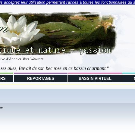
 acceptez leur utilisation permettant l'accès à toutes les fonctionnalités du s
tive d'Anne et Yves Wouters
 ses ailes, Buvait de son bec rose en ce bassin charmant."
ERS
REPORTAGES
BASSIN VIRTUEL
her