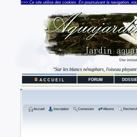
>>> Ce site utilise des cookies. En poursuivant la navigation, vous
Une initia
"Sur les blancs nénuphars, l'oiseau ployant
FORUM
DOSSI
A C C U E I L
Accueil
Inscription
Connexion
Albums
Recherc