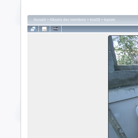
Accueil
>
Albums des membres
>
kos09
>
bassin