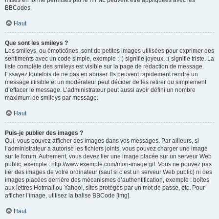
mises en forme permises par le HTML peuvent être appliquées avec les
BBCodes.
Haut
Que sont les smileys ?
Les smileys, ou émoticônes, sont de petites images utilisées pour exprimer des
sentiments avec un code simple, exemple : :) signifie joyeux, :( signifie triste. La
liste complète des smileys est visible sur la page de rédaction de message.
Essayez toutefois de ne pas en abuser. Ils peuvent rapidement rendre un
message illisible et un modérateur peut décider de les retirer ou simplement
d’effacer le message. L’administrateur peut aussi avoir défini un nombre
maximum de smileys par message.
Haut
Puis-je publier des images ?
Oui, vous pouvez afficher des images dans vos messages. Par ailleurs, si
l’administrateur a autorisé les fichiers joints, vous pouvez charger une image
sur le forum. Autrement, vous devez lier une image placée sur un serveur Web
public, exemple : http://www.exemple.com/mon-image.gif. Vous ne pouvez pas
lier des images de votre ordinateur (sauf si c’est un serveur Web public) ni des
images placées derrière des mécanismes d’authentification, exemple : boîtes
aux lettres Hotmail ou Yahoo!, sites protégés par un mot de passe, etc. Pour
afficher l’image, utilisez la balise BBCode [img].
Haut