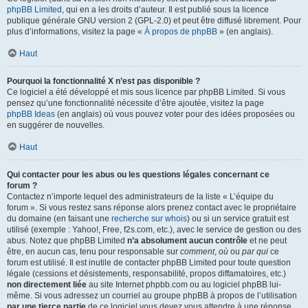
phpBB Limited
, qui en a les droits d’auteur. Il est publié sous la licence
publique générale GNU version 2 (GPL-2.0) et peut être diffusé librement. Pour
plus d’informations, visitez la page «
À propos de phpBB
» (en anglais).
Haut
Pourquoi la fonctionnalité X n’est pas disponible ?
Ce logiciel a été développé et mis sous licence par phpBB Limited. Si vous
pensez qu’une fonctionnalité nécessite d’être ajoutée, visitez la page
phpBB Ideas
(en anglais) où vous pouvez voter pour des idées proposées ou
en suggérer de nouvelles.
Haut
Qui contacter pour les abus ou les questions légales concernant ce
forum ?
Contactez n’importe lequel des administrateurs de la liste « L’équipe du
forum ». Si vous restez sans réponse alors prenez contact avec le propriétaire
du domaine (en faisant une
recherche sur whois
) ou si un service gratuit est
utilisé (exemple : Yahoo!, Free, f2s.com, etc.), avec le service de gestion ou des
abus. Notez que phpBB Limited
n’a absolument aucun contrôle
et ne peut
être, en aucun cas, tenu pour responsable sur
comment
,
où
ou
par qui
ce
forum est utilisé. Il est inutile de contacter phpBB Limited pour toute question
légale (cessions et désistements, responsabilité, propos diffamatoires, etc.)
non directement liée
au site Internet phpbb.com ou au logiciel phpBB lui-
même. Si vous adressez un courriel au groupe phpBB à propos de l’utilisation
par une tierce partie
de ce logiciel vous devez vous attendre à une réponse