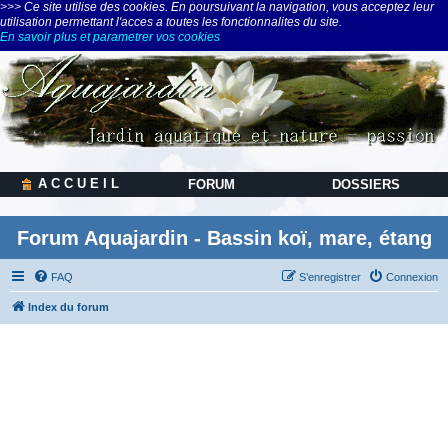
>>> Ce site utilise des cookies. En poursuivant la navigation, vous acceptez leur
utilisation permettant l'acces a toutes les fonctionnalites du site.
En savoir plus et parametrer vos cookies
A C C U E I L
FORUM
DOSSIERS
Forum Aquajardin - Bassin koï, mare, étang
FAQ
S’enregistrer
Connexion
Index du forum