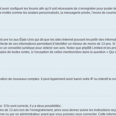
t avoir configuré les forums afin qu’il soit nécessaire de s’enregistrer pour poster
x invités comme les avatars personnalisés, la messagerie privée, l’envoi de courri
t une loi aux États-Unis qui dit que les sites Internet pouvant recueillir des infor
ollecte de ces informations permettant d’identifier un mineur de moins de 13 ans. S
tez un conseiller juridique pour obtenir son avis. Notez que phpBB Limited et les pr
gales de toutes sortes, à l’exception de celles mentionnées dans la question « Qui
réation de nouveaux comptes. Il peut également avoir banni votre IP ou interdit le no
 S’ils sont corrects, il y a deux possibilités :
ins de 13 ans lors de l’enregistrement, alors vous devrez suivre les instructions r
me ou par un administrateur avant que vous puissiez vous connecter. Cette informat