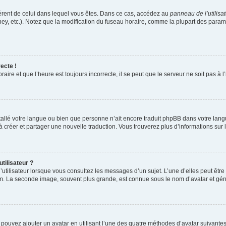
ifférent de celui dans lequel vous êtes. Dans ce cas, accédez au
panneau de l’utilisa
ney, etc.). Notez que la modification du fuseau horaire, comme la plupart des para
ecte !
aire et que l’heure est toujours incorrecte, il se peut que le serveur ne soit pas à
installé votre langue ou bien que personne n’ait encore traduit phpBB dans votre l
s à créer et partager une nouvelle traduction. Vous trouverez plus d’informations sur l
tilisateur ?
utilisateur lorsque vous consultez les messages d’un sujet. L’une d’elles peut êtr
rum. La seconde image, souvent plus grande, est connue sous le nom d’avatar et 
s pouvez ajouter un avatar en utilisant l’une des quatre méthodes d’avatar suivantes 