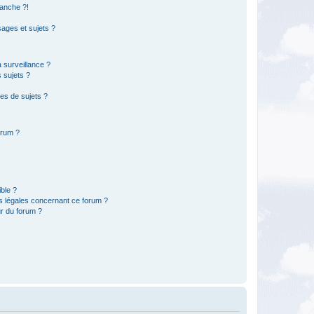
anche ?!
ages et sujets ?
a surveillance ?
 sujets ?
es de sujets ?
orum ?
ible ?
ns légales concernant ce forum ?
r du forum ?