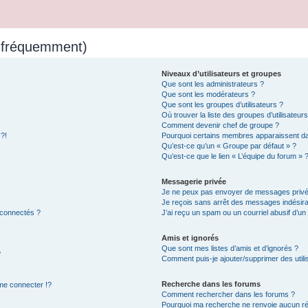
s fréquemment)
Niveaux d’utilisateurs et groupes
Que sont les administrateurs ?
Que sont les modérateurs ?
Que sont les groupes d’utilisateurs ?
Où trouver la liste des groupes d’utilisateur
Comment devenir chef de groupe ?
 ?!
Pourquoi certains membres apparaissent dan
Qu’est-ce qu’un « Groupe par défaut » ?
Qu’est-ce que le lien « L’équipe du forum » 
Messagerie privée
Je ne peux pas envoyer de messages privé
Je reçois sans arrêt des messages indésira
 connectés ?
J’ai reçu un spam ou un courriel abusif d’u
Amis et ignorés
Que sont mes listes d’amis et d’ignorés ?
?
Comment puis-je ajouter/supprimer des utilis
Recherche dans les forums
e connecter !?
Comment rechercher dans les forums ?
Pourquoi ma recherche ne renvoie aucun ré