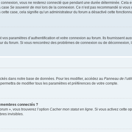
e connexion, vous ne resterez connecté que pendant une durée déterminée. Cela em
la case
Se souvenir de moi
lors de la connexion. Ce n’est pas recommandé si vous u
s cette case, cela signifie qu’un administrateur du forum a désactivé cette fonctionna
os paramètres d’authentification et votre connexion au forum. Ils fournissent aussi
teur du forum. Si vous rencontrez des problèmes de connexion ou de déconnexion, l
ockés dans notre base de données. Pour les modifier, accédez au
Panneau de l’util
 permettra de modifier tous les paramètres et préférences de votre compte.
s membres connectés ?
forum », vous trouverez l’option
Cacher mon statut en ligne
. Si vous activez cette o
es invisibles.