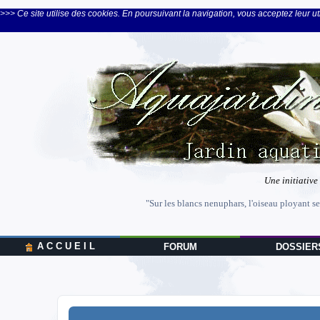
>>> Ce site utilise des cookies. En poursuivant la navigation, vous acceptez leur uti
Une initiative
"Sur les blancs nenuphars, l'oiseau ployant se
A C C U E I L
FORUM
DOSSIER