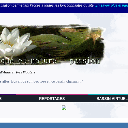
lisation permettant l'acces a toutes les fonctionnalites du site.
En savoir plus et pa
 d'Anne et Yves Wouters
s ailes, Buvait de son bec rose en ce bassin charmant."
S
REPORTAGES
BASSIN VIRTUEL