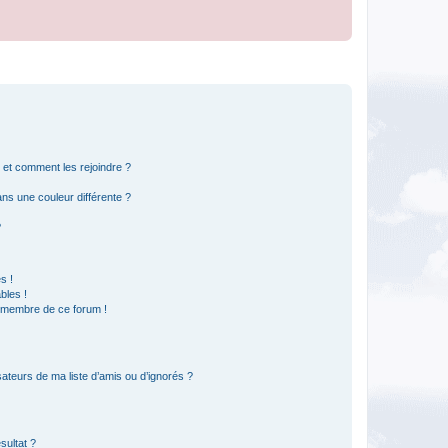
s et comment les rejoindre ?
s une couleur différente ?
?
s !
bles !
n membre de ce forum !
ateurs de ma liste d’amis ou d’ignorés ?
sultat ?