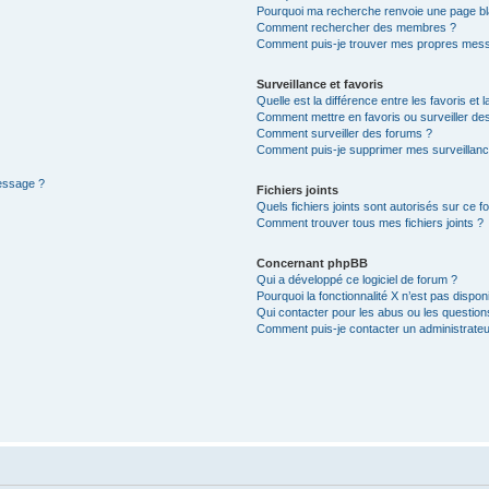
Pourquoi ma recherche renvoie une page bl
Comment rechercher des membres ?
Comment puis-je trouver mes propres mess
Surveillance et favoris
Quelle est la différence entre les favoris et l
Comment mettre en favoris ou surveiller des
Comment surveiller des forums ?
Comment puis-je supprimer mes surveillanc
message ?
Fichiers joints
Quels fichiers joints sont autorisés sur ce f
Comment trouver tous mes fichiers joints ?
Concernant phpBB
Qui a développé ce logiciel de forum ?
Pourquoi la fonctionnalité X n’est pas dispon
Qui contacter pour les abus ou les questio
Comment puis-je contacter un administrateu