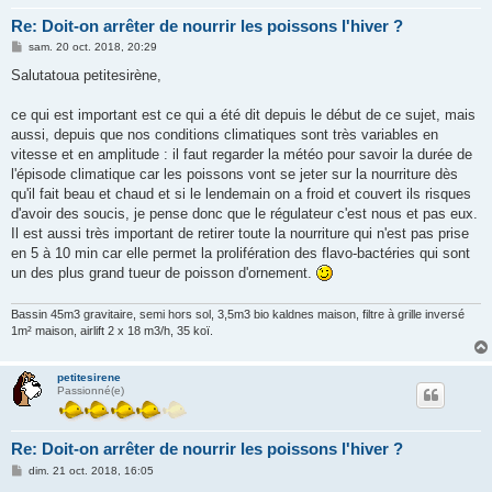
Re: Doit-on arrêter de nourrir les poissons l'hiver ?
M
sam. 20 oct. 2018, 20:29
e
s
Salutatoua petitesirène,
s
a
g
ce qui est important est ce qui a été dit depuis le début de ce sujet, mais
e
aussi, depuis que nos conditions climatiques sont très variables en
vitesse et en amplitude : il faut regarder la météo pour savoir la durée de
l'épisode climatique car les poissons vont se jeter sur la nourriture dès
qu'il fait beau et chaud et si le lendemain on a froid et couvert ils risques
d'avoir des soucis, je pense donc que le régulateur c'est nous et pas eux.
Il est aussi très important de retirer toute la nourriture qui n'est pas prise
en 5 à 10 min car elle permet la prolifération des flavo-bactéries qui sont
un des plus grand tueur de poisson d'ornement.
Bassin 45m3 gravitaire, semi hors sol, 3,5m3 bio kaldnes maison, filtre à grille inversé
1m² maison, airlift 2 x 18 m3/h, 35 koï.
petitesirene
Passionné(e)
Re: Doit-on arrêter de nourrir les poissons l'hiver ?
M
dim. 21 oct. 2018, 16:05
e