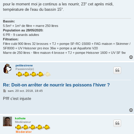
s
pour le moment moi je continus a les nourrir, 23° cet après midi,
s
température de l'eau du bassin 15°.
a
g
e
Bassin:
5.5m³ + 1m³ de filtre + marre 250 litres
Population au 28/05/2020:
6 PR - 9 canards adultes
Filtration:
Filtre cubi 900 litres 32 brosses + TJ + pompe SF-RC-15000 + FAG maison + Skimmer /
SF8000 + UV Heissner pro inox 36w + pompe a air Aquaforte V20
Marre de 250 litres - filtre maison 4 brosse + TJ + pompe Heissner 1600 + UV SF 9w
petitesirene
Passionné(e)
Re: Doit-on arrêter de nourrir les poissons l'hiver ?
M
sam. 20 oct. 2018, 18:45
e
s
Pfff c'est injuste
s
a
g
e
koihote
Modérateur