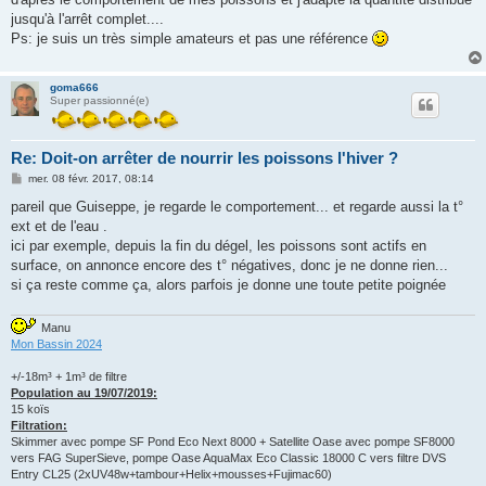
a
g
jusqu'à l'arrêt complet....
e
Ps: je suis un très simple amateurs et pas une référence
goma666
Super passionné(e)
Re: Doit-on arrêter de nourrir les poissons l'hiver ?
M
mer. 08 févr. 2017, 08:14
e
s
pareil que Guiseppe, je regarde le comportement... et regarde aussi la t°
s
ext et de l'eau .
a
g
ici par exemple, depuis la fin du dégel, les poissons sont actifs en
e
surface, on annonce encore des t° négatives, donc je ne donne rien...
si ça reste comme ça, alors parfois je donne une toute petite poignée
Manu
Mon Bassin 2024
+/-18m³ + 1m³ de filtre
Population au 19/07/2019:
15 koïs
Filtration:
Skimmer avec pompe SF Pond Eco Next 8000 + Satellite Oase avec pompe SF8000
vers FAG SuperSieve, pompe Oase AquaMax Eco Classic 18000 C vers filtre DVS
Entry CL25 (2xUV48w+tambour+Helix+mousses+Fujimac60)