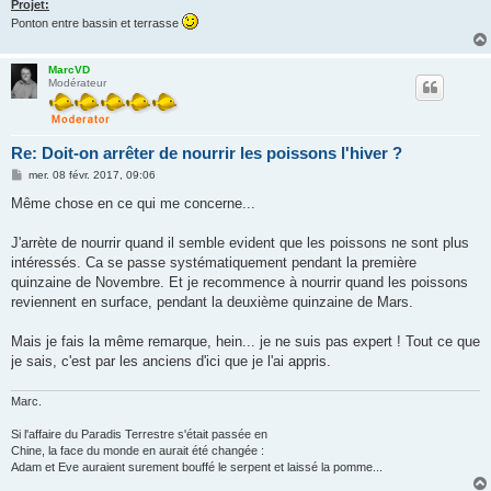
Projet:
Ponton entre bassin et terrasse
MarcVD
Modérateur
Re: Doit-on arrêter de nourrir les poissons l'hiver ?
M
mer. 08 févr. 2017, 09:06
e
s
Même chose en ce qui me concerne...
s
a
g
J'arrète de nourrir quand il semble evident que les poissons ne sont plus
e
intéressés. Ca se passe systématiquement pendant la première
quinzaine de Novembre. Et je recommence à nourrir quand les poissons
reviennent en surface, pendant la deuxième quinzaine de Mars.
Mais je fais la même remarque, hein... je ne suis pas expert ! Tout ce que
je sais, c'est par les anciens d'ici que je l'ai appris.
Marc.
Si l'affaire du Paradis Terrestre s'était passée en
Chine, la face du monde en aurait été changée :
Adam et Eve auraient surement bouffé le serpent et laissé la pomme...