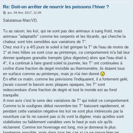
Re: Doit-on arrêter de nourrir les poissons l'hiver ?
M
jeu. 09 févr. 2017, 11:39
e
s
Salutatoua MarcVD,
s
a
g
Tu as raison, les koï, qui ne sont pas des animaux à sang froid, mais
e
animaux "adaptatifs" comme les serpents et les lézards, qui cherche la
chaleur, sont très sensibles aux variations de T°.
Chez moi il y a 4/5 jours le soleil à fait grimper la T° de l'eau de moins de
1° et mes hôtes se sont crus au printemps, ce comportement m'a fait leur
donner quelques granulés trempés (plus digestes) alors que l'eau était à
4°, il a continué à faire grand soleil la journée, les T° ont continuées à
croître d'une fraction de degré invisible au thermomètre, ils étaient tous
en surface comme au printemps, mais je n'ai rien donné
En effet ce matin, comme les prévisions l'indiquaient, il a fortement gelé,
j'avais couvert le bassin avec plaques opaques, les T° sont
redescendues d'une fraction de degré et tout le monde est au fond
tranquille.
A mon avis c'est le sens des variations de T° qui induit ce comportement.
Comme tu le soulignes début novembre tes T° baissent rapidement, et
pendant cette variation négative tes koï ne sont plus intéressés par la
nourriture car ils ne savent pas si ils vont la digérer, mais qu'elles sont
stabilisées ou faiblement variables vers le haut je suis sûr qu'ils
réclament. Comme ton hivernage est long, moi je donnerai le plus
longtemps possible, mais dans tous les cas si ça se passe bien ne