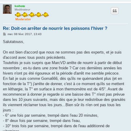
koihote
Modérateur
Re: Doit-on arrêter de nourrir les poissons l'hiver ?
M
mer. 08 févr. 2017, 13:43
e
s
Salutatouss,
s
a
g
On est bien d'accord que nous ne sommes pas des experts, et je suis
e
d'accord avec tous posts précédents.
Toutefois je suis surpris que MarcVD arrête de nourrir à partir de début
novembre ; es-tu dans une zone froide ? Car ces dernières années les
hivers n'ont ps été rigoureux et la période d'arrêt me semble précoce.
En fait je suis comme Goma666, dès qu'ils ne quémandent plus (et en
fonction de la T°) j'arrête de donner, c'est à ce moment qu'ils se mettent
en léthargie, la T° en surface à mon thermomètre est de 4/5°. Avant de
recommencer à donner je regarde si une baisse des T° n'est pas prévue
dans les 10 jours suivants, mais dès que je leur redistribue des granulés
ils viennent réclamer tous les jours...Bien sûr ils n'en ont pas tous les
jours :
- 6° une fois par semaine, trempé dans l'eau 20 minutes,
- 8° deux fois par semaine, trempé dans l'eau,
- 10° trois fois par semaine, trempé dans de l'eau additionné de