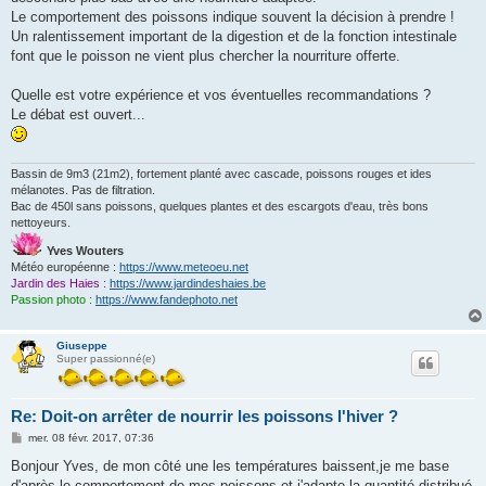
Le comportement des poissons indique souvent la décision à prendre !
Un ralentissement important de la digestion et de la fonction intestinale
font que le poisson ne vient plus chercher la nourriture offerte.
Quelle est votre expérience et vos éventuelles recommandations ?
Le débat est ouvert...
Bassin de 9m3 (21m2), fortement planté avec cascade, poissons rouges et ides
mélanotes. Pas de filtration.
Bac de 450l sans poissons, quelques plantes et des escargots d'eau, très bons
nettoyeurs.
Yves Wouters
Météo européenne :
https://www.meteoeu.net
Jardin des Haies :
https://www.jardindeshaies.be
Passion photo :
https://www.fandephoto.net
Giuseppe
Super passionné(e)
Re: Doit-on arrêter de nourrir les poissons l'hiver ?
M
mer. 08 févr. 2017, 07:36
e
s
Bonjour Yves, de mon côté une les températures baissent,je me base
s
d'après le comportement de mes poissons et j'adapte la quantité distribué