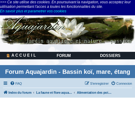
>>> Ce site utilise des cookies. En poursuivant la navigation, vous acceptez leur
utilisation permettant l'acces a toutes les fonctionnalites du site.
En savoir plus et parametrer vos cookies
A C C U E I L
FORUM
DOSSIERS
Forum Aquajardin - Bassin koï, mare, étang
FAQ
S’enregistrer
Connexion
Index du forum
La faune et flore aquatiques, la nature
Alimentation des poissons