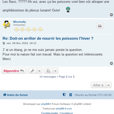
s
Les flavo..????? Ah oui, avec ça les poissons vont bien sûr attraper une
s
a
amphibiostose du plexus lunaire! Ouïe!
g
e
Missmolly
Arrivant(e)
Re: Doit-on arrêter de nourrir les poissons l'hiver ?
M
ven. 09 févr. 2024, 19:12
e
s
J' ai un étang, je ne me suis jamais posée la question.
s
Pour moi la nature fait son travail. Mais la question est intéressante.
a
g
Merci
e
Répondre
14 messages • Page
1
sur
1
Aller à
Index du forum
Heures au format
UTC+02:00
Développé par
phpBB
® Forum Software © phpBB Limited
Traduit par
phpBB-fr.com
Confidentialité
|
Conditions