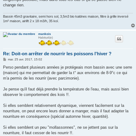
change rien.
Bassin 45m3 gravitaire, semi hors sol, 3,5m3 bio kaldnes maison, filtre à grille inversé
1m² maison, airlift 2 x 18 m3/h, 35 koï.
mankois
Habitué(e)
Re: Doit-on arrêter de nourrir les poissons l'hiver ?
M
mar. 25 avr. 2017, 15:02
e
s
Perso pendant plusieurs années je protégeais mon bassin avec une serre
s
(maison) qui me permettait de garder la t° aux environs de 8-9°c ce qui
a
g
m'a permis de les nourrir (avec parcimonie).
e
Je pense qu'il faut déjà prendre la température de l'eau, mais aussi bien
observer le comportement des kois !!.
Si elles semblent relativement dynamique, viennent facilement sur la
nourriture, on peut encore leurs donner a manger, mais il faut adapter la
nourriture en conséquence (spécial automne hiver, quantité).
Si elles semblent un peu "mollassonnes", ne se jettent pas sur la
nourriture, il faut cesser de les nourrir !!.