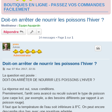
BOUTIQUES EN LIGNE - PASSEZ VOS COMMANDES
FACILEMENT
Doit-on arrêter de nourrir les poissons l'hiver ?
Modérateur :
Equipe Aquajardin
Répondre
14 messages • Page
1
sur
1
yves
Admin
Doit-on arrêter de nourrir les poissons l'hiver ?
M
mar. 07 févr. 2017, 22:31
e
s
La question est posée :
s
DOIT-ON ARRÊTER DE NOURRIR LES POISSONS L'HIVER ?
a
g
e
La réponse est oui, sous conditions.
Premièrement, l'arrêt sera avancé ou reculé suivant le type de poisson
(une carpe koï, par exemple, a des besoins différents par rapport à un
poisson rouge).
Il faut que la température de l'eau soit inférieure à 8°C. On peut encore
descendre plus bas avec une nourriture adaptée.