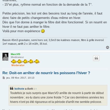
vitamines,
- 15°et plus, rythme normal en fonction de la demande de la T°.
Petite précision, les koï ont des besoins tout au long de l'année, il faut
donc faire de petits changements d'eau même en hiver.
Dès que l'on donne à manger le filtre doit être fonctionnel. Si on nourrit en
hiver il ne faut pas arrêter le filtre.
Voilà pour mon expérience
Bassin 45m3 gravitaire, semi hors sol, 3,5m3 bio kaldnes maison, filtre à grille inversé
1m² maison, airlift 2 x 18 m3/h, 35 koï.
MarcVD
Modérateur
Re: Doit-on arrêter de nourrir les poissons l'hiver ?
M
jeu. 09 févr. 2017, 10:13
e
s
s
koihote
a écrit :
↑
a
g
Toutefois je suis surpris que MarcVD arrête de nourrir à partir de début
e
novembre ; es-tu dans une zone froide ? Car ces dernières années les
hivers n'ont ps été rigoureux et la période d'arrêt me semble précoce.