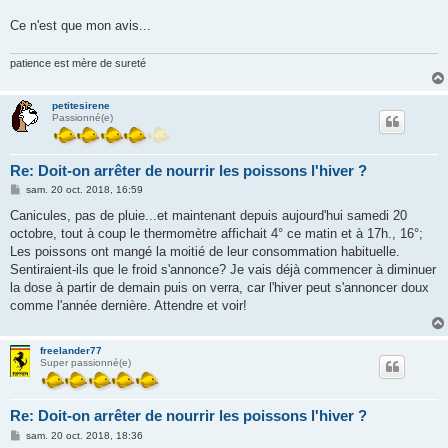
Ce n'est que mon avis...
patience est mère de sureté
petitesirene
Passionné(e)
Re: Doit-on arrêter de nourrir les poissons l'hiver ?
M
sam. 20 oct. 2018, 16:59
e
s
Canicules, pas de pluie...et maintenant depuis aujourd'hui samedi 20
s
octobre, tout à coup le thermomètre affichait 4° ce matin et à 17h., 16°;
a
g
Les poissons ont mangé la moitié de leur consommation habituelle.
e
Sentiraient-ils que le froid s'annonce? Je vais déjà commencer à diminuer
la dose à partir de demain puis on verra, car l'hiver peut s'annoncer doux
comme l'année dernière. Attendre et voir!
freelander77
Super passionné(e)
Re: Doit-on arrêter de nourrir les poissons l'hiver ?
M
sam. 20 oct. 2018, 18:36
e