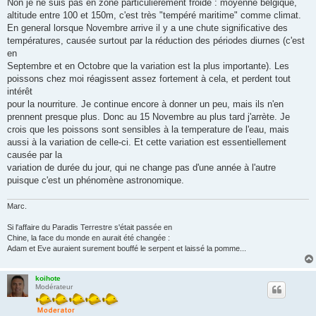
Non je ne suis pas en zone particulièrement froide : moyenne belgique,
altitude entre 100 et 150m, c'est très "tempéré maritime" comme climat.
En general lorsque Novembre arrive il y a une chute significative des
températures, causée surtout par la réduction des périodes diurnes (c'est
en
Septembre et en Octobre que la variation est la plus importante). Les
poissons chez moi réagissent assez fortement à cela, et perdent tout
intérêt
pour la nourriture. Je continue encore à donner un peu, mais ils n'en
prennent presque plus. Donc au 15 Novembre au plus tard j'arrète. Je
crois que les poissons sont sensibles à la temperature de l'eau, mais
aussi à la variation de celle-ci. Et cette variation est essentiellement
causée par la
variation de durée du jour, qui ne change pas d'une année à l'autre
puisque c'est un phénomène astronomique.
Marc.
Si l'affaire du Paradis Terrestre s'était passée en
Chine, la face du monde en aurait été changée :
Adam et Eve auraient surement bouffé le serpent et laissé la pomme...
koihote
Modérateur