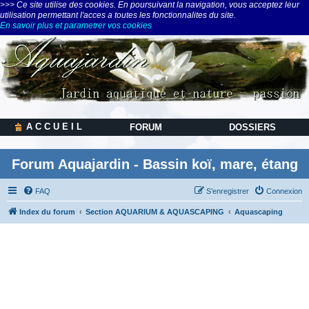
>>> Ce site utilise des cookies. En poursuivant la navigation, vous acceptez leur
utilisation permettant l'acces a toutes les fonctionnalites du site.
En savoir plus et parametrer vos cookies
A C C U E I L
FORUM
DOSSIERS
Forum Aquajardin - Bassin koï, mare, étang
FAQ
S’enregistrer
Connexion
Index du forum
Section AQUARIUM & AQUASCAPING
Aquascaping