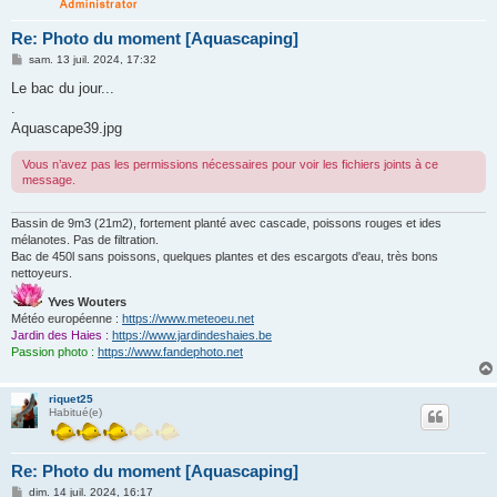
Re: Photo du moment [Aquascaping]
M
sam. 13 juil. 2024, 17:32
e
s
Le bac du jour...
s
.
a
g
Aquascape39.jpg
e
Vous n’avez pas les permissions nécessaires pour voir les fichiers joints à ce
message.
Bassin de 9m3 (21m2), fortement planté avec cascade, poissons rouges et ides
mélanotes. Pas de filtration.
Bac de 450l sans poissons, quelques plantes et des escargots d'eau, très bons
nettoyeurs.
Yves Wouters
Météo européenne :
https://www.meteoeu.net
Jardin des Haies :
https://www.jardindeshaies.be
Passion photo :
https://www.fandephoto.net
riquet25
Habitué(e)
Re: Photo du moment [Aquascaping]
M
dim. 14 juil. 2024, 16:17