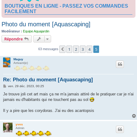
BOUTIQUES EN LIGNE - PASSEZ VOS COMMANDES
FACILEMENT
Photo du moment [Aquascaping]
Modérateur :
Equipe Aquajardin
Répondre
1
2
3
4
5
Précédente
63 messages
Maguy
Arrivant(e)
Re: Photo du moment [Aquascaping]
M
ven. 29 déc. 2023, 00:25
e
s
Je trouve joli cet art mais ça ne m'a jamais attiré de le pratiquer car je n'ai
s
jamais eu d'habitants qui ne touchent pas au sol
a
g
e
Il y a pire que les corydoras. J'ai eu des acantopsis
yves
Admin