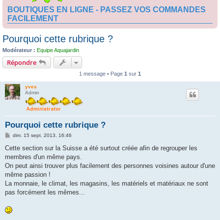
BOUTIQUES EN LIGNE - PASSEZ VOS COMMANDES
FACILEMENT
Pourquoi cette rubrique ?
Modérateur :
Equipe Aquajardin
Répondre
1 message • Page
1
sur
1
yves
Admin
Pourquoi cette rubrique ?
M
dim. 15 sept. 2013, 16:46
e
s
Cette section sur la Suisse a été surtout créée afin de regrouper les
s
membres d'un même pays.
a
g
On peut ainsi trouver plus facilement des personnes voisines autour d'une
e
même passion !
La monnaie, le climat, les magasins, les matériels et matériaux ne sont
pas forcément les mêmes...