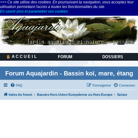
>>> Ce site utilise des cookies. En poursuivant la navigation, vous acceptez leur
utilisation permettant l'acces a toutes les fonctionnalites du site.
En savoir plus et parametrer vos cookies
A C C U E I L
FORUM
DOSSIERS
Forum Aquajardin - Bassin koï, mare, étang
FAQ
S’enregistrer
Connexion
Index du forum
Bassins Hors Union Européenne ou Hors Europe
Suisse