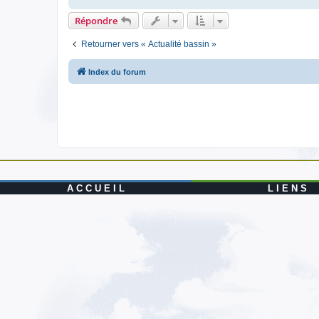
Répondre
Retourner vers « Actualité bassin »
Index du forum
A C C U E I L
L I E N S