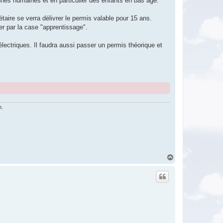
nnes humaines et en particulier des enfants en bas âge.
aire se verra délivrer le permis valable pour 15 ans.
r par la case "apprentissage".
électriques. Il faudra aussi passer un permis théorique et
n.
H
a
u
t