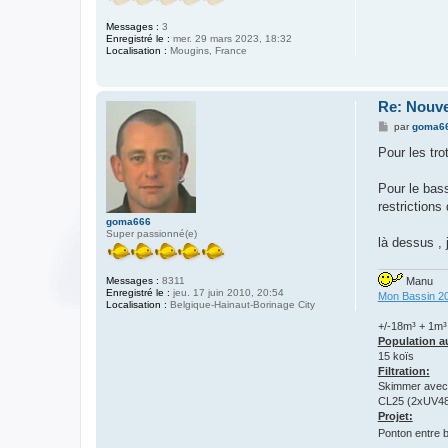
Messages :
3
Enregistré le :
mer. 29 mars 2023, 18:32
Localisation :
Mougins, France
Re: Nouvel
M
par
goma6
e
s
Pour les tro
s
a
g
Pour le bass
e
restrictions 
goma666
Super passionné(e)
là dessus , 
Messages :
8311
Manu
Enregistré le :
jeu. 17 juin 2010, 20:54
Mon Bassin 2
Localisation :
Belgique-Hainaut-Borinage City
+/-18m³ + 1m³ d
Population au
15 koïs
Filtration:
Skimmer avec 
CL25 (2xUV48
Projet:
Ponton entre 