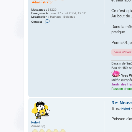
et sera abo
Messages :
18220
Ce n'est qu'
Enregistré le :
mar. 17 août 2004, 19:12
Au bout de 
Localisation :
Hainaut - Belgique
C
Contact :
o
Dans la même
n
t
pratique.
a
.
c
t
Permis01.jp
e
r
y
Vous n’avez 
v
e
s
Bassin de 9m3 
Bac de 450l sa
Yves W
Météo europé
Jardin des Ha
Passion photo
Re: Nouvel
M
par
Helori
e
s
Poisson d'a
s
a
Helori
g
Arrivant(e)
e