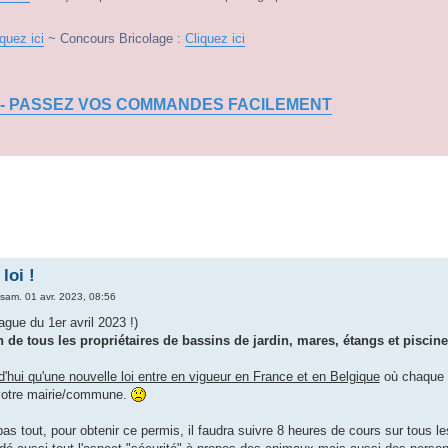
iquez ici
~ Concours Bricolage :
Cliquez ici
 - PASSEZ VOS COMMANDES FACILEMENT
loi !
sam. 01 avr. 2023, 08:56
lague du 1er avril 2023 !)
on de tous les propriétaires de bassins de jardin, mares, étangs et piscine
d'hui qu'une nouvelle loi entre en vigueur en France et en Belgique
où chaque p
 votre mairie/commune.
pas tout, pour obtenir ce permis, il faudra suivre 8 heures de cours sur tous l