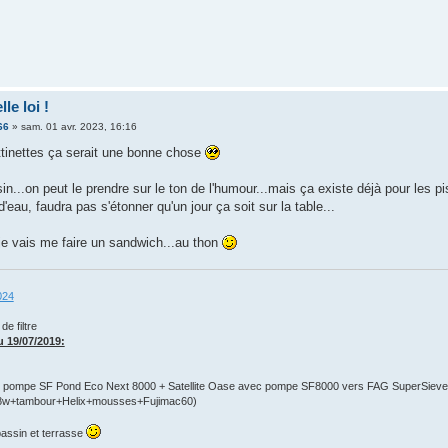
le loi !
66
»
sam. 01 avr. 2023, 16:16
ttinettes ça serait une bonne chose
in...on peut le prendre sur le ton de l'humour...mais ça existe déjà pour les
d'eau, faudra pas s'étonner qu'un jour ça soit sur la table...
je vais me faire un sandwich...au thon
024
e filtre
 19/07/2019:
pompe SF Pond Eco Next 8000 + Satellite Oase avec pompe SF8000 vers FAG SuperSieve,
w+tambour+Helix+mousses+Fujimac60)
bassin et terrasse