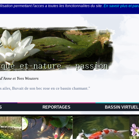
lisation permettant l'acces a toutes les fonctionnalites du site.
En savoir plus et pa
 d'Anne et Yves Wouters
s ailes, Buvait de son bec rose en ce bassin charmant."
S
REPORTAGES
BASSIN VIRTUEL