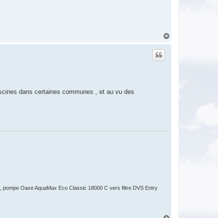
H
a
u
t
 piscines dans certaines communes , et au vu des
 pompe Oase AquaMax Eco Classic 18000 C vers filtre DVS Entry
H