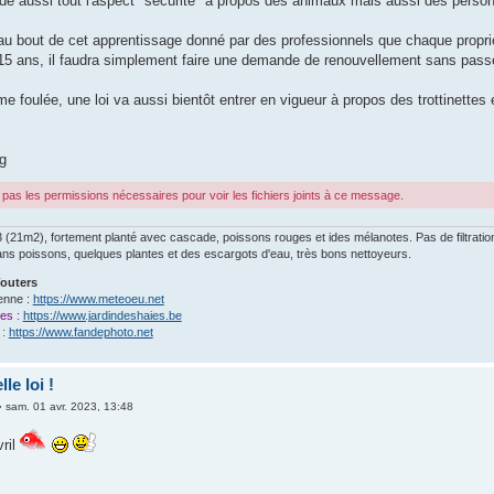
rdé aussi tout l'aspect "sécurité" à propos des animaux mais aussi des perso
au bout de cet apprentissage donné par des professionnels que chaque propriét
15 ans, il faudra simplement faire une demande de renouvellement sans passe
 foulée, une loi va aussi bientôt entrer en vigueur à propos des trottinettes 
g
pas les permissions nécessaires pour voir les fichiers joints à ce message.
(21m2), fortement planté avec cascade, poissons rouges et ides mélanotes. Pas de filtratio
ns poissons, quelques plantes et des escargots d'eau, très bons nettoyeurs.
outers
enne :
https://www.meteoeu.net
ies :
https://www.jardindeshaies.be
 :
https://www.fandephoto.net
le loi !
»
sam. 01 avr. 2023, 13:48
vril