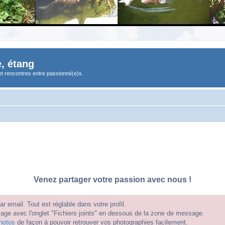
, étang
et rencontres entre passionné(e)s.
Venez partager votre passion avec nous !
 email. Tout est réglable dans votre profil.
e avec l'onglet "Fichiers joints" en dessous de la zone de message.
hotos
de façon à pouvoir retrouver vos photographies facilement.