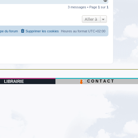
a
3 messages • Page
1
sur
1
u
t
Aller à
ipe du forum
Supprimer les cookies
Heures au format
UTC+02:00
C O N T A C T
LIBRAIRIE