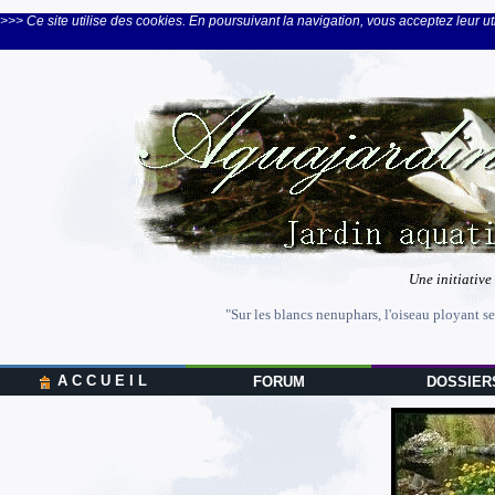
>>> Ce site utilise des cookies. En poursuivant la navigation, vous acceptez leur uti
Une initiative
"Sur les blancs nenuphars, l'oiseau ployant se
A C C U E I L
FORUM
DOSSIER