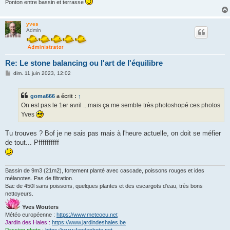
Ponton entre bassin et terrasse
yves
Admin
Re: Le stone balancing ou l'art de l'équilibre
M
dim. 11 juin 2023, 12:02
e
s
s
goma666
a écrit :
↑
a
g
On est pas le 1er avril ...mais ça me semble très photoshopé ces photos
e
Yves
Tu trouves ? Bof je ne sais pas mais à l'heure actuelle, on doit se méfier
de tout... Pffffffffff
Bassin de 9m3 (21m2), fortement planté avec cascade, poissons rouges et ides
mélanotes. Pas de filtration.
Bac de 450l sans poissons, quelques plantes et des escargots d'eau, très bons
nettoyeurs.
Yves Wouters
Météo européenne :
https://www.meteoeu.net
Jardin des Haies :
https://www.jardindeshaies.be