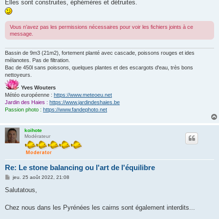
Elles sont construites, éphémères et détruites.
Vous n’avez pas les permissions nécessaires pour voir les fichiers joints à ce
message.
Bassin de 9m3 (21m2), fortement planté avec cascade, poissons rouges et ides
mélanotes. Pas de filtration.
Bac de 450l sans poissons, quelques plantes et des escargots d'eau, très bons
nettoyeurs.
Yves Wouters
Météo européenne :
https://www.meteoeu.net
Jardin des Haies :
https://www.jardindeshaies.be
Passion photo :
https://www.fandephoto.net
koihote
Modérateur
Re: Le stone balancing ou l'art de l'équilibre
M
jeu. 25 août 2022, 21:08
e
s
Salutatous,
s
a
g
Chez nous dans les Pyrénées les cairns sont également interdits...
e