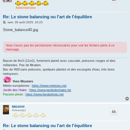
Re: Le stone balancing ou l'art de l'équilibre
M
sam. 30 août 2025, 10:23
e
s
Stone_balance40.jpg
s
a
g
e
Vous n’avez pas les permissions nécessaires pour voir les fichiers joints à ce
message.
Bassin de 9m3 (21m2), fortement planté avec cascade, poissons rouges et ides
mélanotes. Pas de filtration.
Bac de 450l sans poissons, quelques plantes et des escargots d'eau, très bons
nettoyeurs.
Yves Wouters
Météo européenne :
https://www.meteoeu.net
Jardin des Haies :
https://www.jardindeshaies.be
Passion photo :
https://www.fandephoto.net
BB24000
Arrivant(e)
Re: Le stone balancing ou l'art de l'équilibre