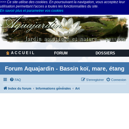
>>> Ce site utilise des cookies. En poursuivant la navigation, vous acceptez leur
utilisation permettant l'acces a toutes les fonctionnalites du site.
En savoir plus et parametrer vos cookies
A C C U E I L
FORUM
DOSSIERS
Forum Aquajardin - Bassin koï, mare, étang
FAQ
S’enregistrer
Connexion
Index du forum
Informations générales
Art