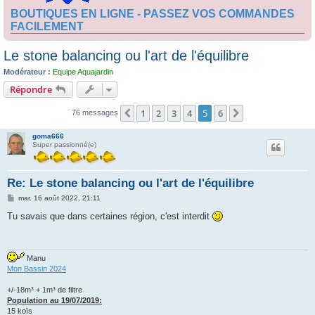
BOUTIQUES EN LIGNE - PASSEZ VOS COMMANDES
FACILEMENT
Le stone balancing ou l'art de l'équilibre
Modérateur :
Equipe Aquajardin
Répondre
1
2
3
4
5
6
Précédente
Suivante
76 messages
goma666
Super passionné(e)
Re: Le stone balancing ou l'art de l'équilibre
M
mar. 16 août 2022, 21:11
e
s
Tu savais que dans certaines région, c'est interdit
s
a
g
e
Manu
Mon Bassin 2024
+/-18m³ + 1m³ de filtre
Population au 19/07/2019:
15 koïs