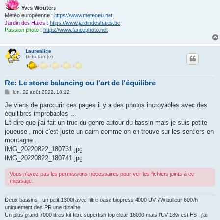
Yves Wouters
Météo européenne :
https://www.meteoeu.net
Jardin des Haies :
https://www.jardindeshaies.be
Passion photo :
https://www.fandephoto.net
Laurealice
Débutant(e)
Re: Le stone balancing ou l'art de l'équilibre
M
lun. 22 août 2022, 18:12
e
s
Je viens de parcourir ces pages il y a des photos incroyables avec des
s
équilibres improbables ...
a
g
Et dire que j'ai fait un truc du genre autour du bassin mais je suis petite
e
joueuse , moi c'est juste un cairn comme on en trouve sur les sentiers en
montagne .
IMG_20220822_180731.jpg
IMG_20220822_180741.jpg
Vous n’avez pas les permissions nécessaires pour voir les fichiers joints à ce
message.
Deux bassins , un petit 1300l avec filtre oase biopress 4000 UV 7W bulleur 600l/h
uniquement des PR une dizaine
Un plus grand 7000 litres kit filtre superfish top clear 18000 mais l'UV 18w est HS , j'ai