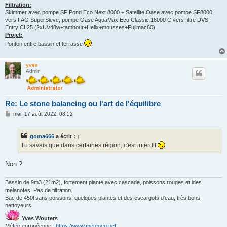
Filtration:
Skimmer avec pompe SF Pond Eco Next 8000 + Satellite Oase avec pompe SF8000
vers FAG SuperSieve, pompe Oase AquaMax Eco Classic 18000 C vers filtre DVS
Entry CL25 (2xUV48w+tambour+Helix+mousses+Fujimac60)
Projet:
Ponton entre bassin et terrasse
yves
Admin
Re: Le stone balancing ou l'art de l'équilibre
M
mer. 17 août 2022, 08:52
e
s
s
goma666
a écrit :
↑
a
g
Tu savais que dans certaines région, c'est interdit
e
Non ?
Bassin de 9m3 (21m2), fortement planté avec cascade, poissons rouges et ides
mélanotes. Pas de filtration.
Bac de 450l sans poissons, quelques plantes et des escargots d'eau, très bons
nettoyeurs.
Yves Wouters
Météo européenne :
https://www.meteoeu.net