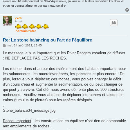
ajouté un UV indépendant de 36W Aqua nova, j'ai aussi un bulleur superfish koï flow 20
et un jet central alimenté par panneau solaire .
yves
Admin
Re: Le stone balancing ou l'art de l'équilibre
M
mer. 24 août 2022, 19:45
e
s
Le message le plus important que les River Rangers essaient de diffuser
s
: NE DÉPLACEZ PAS LES ROCHES.
a
g
e
Les rochers dans et autour des rivières sont des habitats importants pour
les salamandres, les macroinvertébrés, les poissons et plus encore ! De
plus, lorsque vous déplacez ces roches, vous pouvez changer le débit
d'un cours d'eau et augmenter la sédimentation, ce qui peut changer ce
qui peut y survivre. Cet été, nous avons démonté plus de 300 structures
rocheuses ! Veuillez vous abstenir de déplacer les rochers et laisser les
cairns (tumulus de pierres) pour les repères désignés.
.
Stone_balance34_message.jpg
.
Rappel important
: les constructions en équilibre n'ont rien de comparable
aux empilements de roches !