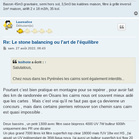
Bassin 45m3 gravitaire, semi hors sol, 3,5m3 bio kaldnes maison, filtre à grille inversé
1m² maison, airlift 2 x 18 m3/h, 35 koï.
Laurealice
Débutant(e)
Re: Le stone balancing ou l'art de l'équilibre
M
sam. 27 août 2022, 06:43
e
s
s
koihote
a écrit :
↑
a
g
Salutatous,
e
Chez nous dans les Pyrénées les cairns sont également interdits...
Pourtant c’est bien pratique en montagne pour se repérer , pour avoir fait
des km de randonnée en Oisans les cairns nous ont souvent mieux aidé
que les cartes . Mais c’est vrai qu’il ne faut pas que ça devienne un
concours , mais dans certains pierriers retrouver son chemin sans cairn
est quasi impossible .
Deux bassins , un petit 1300l avec filtre oase biopress 4000 UV 7W bulleur 600l/h
uniquement des PR une dizaine
Un plus grand 7000 litres kit filtre superfish top clear 18000 mais l'UV 18w est HS , j'ai
ajouté un UV indépendant de 36W Aqua nova, j'ai aussi un bulleur superfish koï flow 20