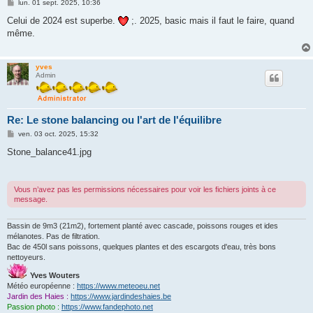
M
lun. 01 sept. 2025, 10:36
e
s
Celui de 2024 est superbe.
;. 2025, basic mais il faut le faire, quand
s
même.
a
g
e
yves
Admin
Re: Le stone balancing ou l'art de l'équilibre
M
ven. 03 oct. 2025, 15:32
e
s
Stone_balance41.jpg
s
a
g
e
Vous n’avez pas les permissions nécessaires pour voir les fichiers joints à ce
message.
Bassin de 9m3 (21m2), fortement planté avec cascade, poissons rouges et ides
mélanotes. Pas de filtration.
Bac de 450l sans poissons, quelques plantes et des escargots d'eau, très bons
nettoyeurs.
Yves Wouters
Météo européenne :
https://www.meteoeu.net
Jardin des Haies :
https://www.jardindeshaies.be
Passion photo :
https://www.fandephoto.net