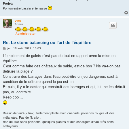
Projet:
Ponton entre bassin et terrasse
yves
Admin
Re: Le stone balancing ou l'art de l'équilibre
M
jeu. 18 août 2022, 10:03
e
s
L'empilement de galets n'est pas du tout en rapport avec la mise en
s
équilibre.
a
g
C'est comme faire des châteaux de sable, est-ce bon ? Ne va-t-on pas
e
détruire la plage ?
Construire des barrages dans l'eau peut-être un jeu dangereux sauf à
condition de le détruire quand le jeu est fini.
Et puis, il y a le castor qui construit des barrages et qui, lui, ne les détruit
pas, au contraire...
Keep cool...
Bassin de 9m3 (21m2), fortement planté avec cascade, poissons rouges et ides
mélanotes. Pas de filtration.
Bac de 450l sans poissons, quelques plantes et des escargots d'eau, très bons
nettoyeurs.