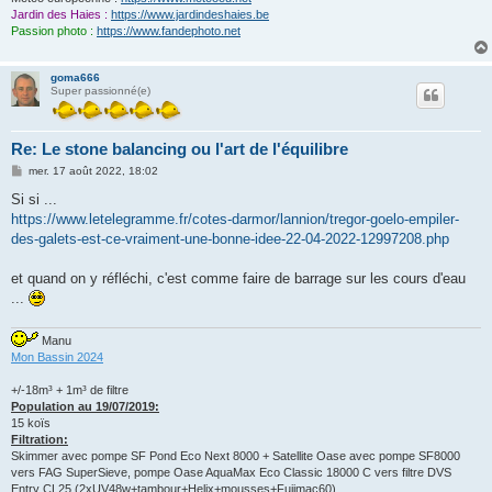
Jardin des Haies :
https://www.jardindeshaies.be
Passion photo :
https://www.fandephoto.net
goma666
Super passionné(e)
Re: Le stone balancing ou l'art de l'équilibre
M
mer. 17 août 2022, 18:02
e
s
Si si ...
s
https://www.letelegramme.fr/cotes-darmor/lannion/tregor-goelo-empiler-
a
g
des-galets-est-ce-vraiment-une-bonne-idee-22-04-2022-12997208.php
e
et quand on y réfléchi, c'est comme faire de barrage sur les cours d'eau
...
Manu
Mon Bassin 2024
+/-18m³ + 1m³ de filtre
Population au 19/07/2019:
15 koïs
Filtration:
Skimmer avec pompe SF Pond Eco Next 8000 + Satellite Oase avec pompe SF8000
vers FAG SuperSieve, pompe Oase AquaMax Eco Classic 18000 C vers filtre DVS
Entry CL25 (2xUV48w+tambour+Helix+mousses+Fujimac60)