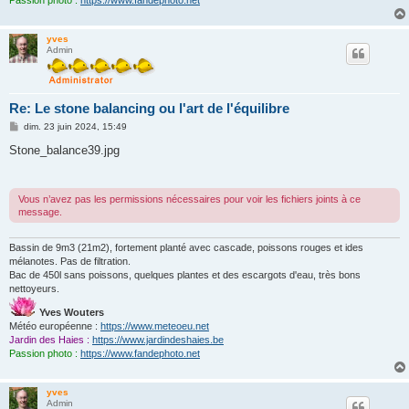
Passion photo :
https://www.fandephoto.net
yves
Admin
Re: Le stone balancing ou l'art de l'équilibre
M
dim. 23 juin 2024, 15:49
e
s
Stone_balance39.jpg
s
a
g
e
Vous n’avez pas les permissions nécessaires pour voir les fichiers joints à ce
message.
Bassin de 9m3 (21m2), fortement planté avec cascade, poissons rouges et ides
mélanotes. Pas de filtration.
Bac de 450l sans poissons, quelques plantes et des escargots d'eau, très bons
nettoyeurs.
Yves Wouters
Météo européenne :
https://www.meteoeu.net
Jardin des Haies :
https://www.jardindeshaies.be
Passion photo :
https://www.fandephoto.net
yves
Admin