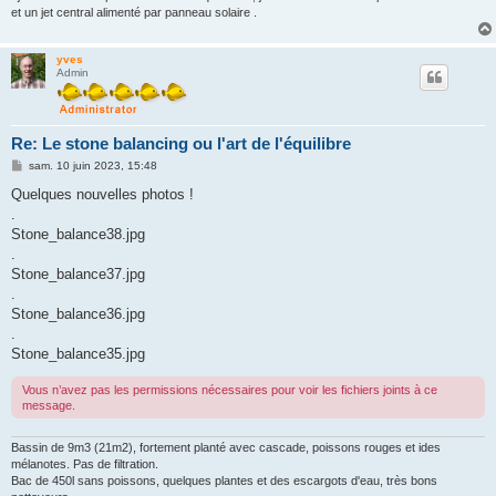
et un jet central alimenté par panneau solaire .
yves
Admin
Re: Le stone balancing ou l'art de l'équilibre
M
sam. 10 juin 2023, 15:48
e
s
Quelques nouvelles photos !
s
.
a
g
Stone_balance38.jpg
e
.
Stone_balance37.jpg
.
Stone_balance36.jpg
.
Stone_balance35.jpg
Vous n’avez pas les permissions nécessaires pour voir les fichiers joints à ce
message.
Bassin de 9m3 (21m2), fortement planté avec cascade, poissons rouges et ides
mélanotes. Pas de filtration.
Bac de 450l sans poissons, quelques plantes et des escargots d'eau, très bons