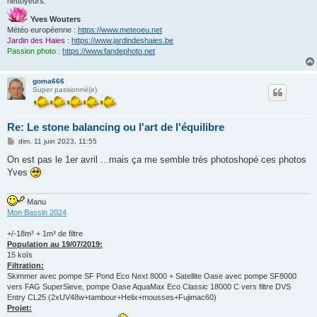
nettoyeurs.
Yves Wouters
Météo européenne :
https://www.meteoeu.net
Jardin des Haies :
https://www.jardindeshaies.be
Passion photo :
https://www.fandephoto.net
goma666
Super passionné(e)
Re: Le stone balancing ou l'art de l'équilibre
M
dim. 11 juin 2023, 11:55
e
s
On est pas le 1er avril ...mais ça me semble très photoshopé ces photos
s
Yves
a
g
e
Manu
Mon Bassin 2024
+/-18m³ + 1m³ de filtre
Population au 19/07/2019:
15 koïs
Filtration:
Skimmer avec pompe SF Pond Eco Next 8000 + Satellite Oase avec pompe SF8000
vers FAG SuperSieve, pompe Oase AquaMax Eco Classic 18000 C vers filtre DVS
Entry CL25 (2xUV48w+tambour+Helix+mousses+Fujimac60)
Projet: