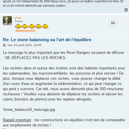
ajouté un UV indépendant de 36W Aqua nova, j'ai aussi un bulleur superfish koï flow 20
et un jet central alimenté par panneau solaire .
yves
Admin
Re: Le stone balancing ou l'art de l'équilibre
M
mer. 24 août 2022, 19:45
e
s
Le message le plus important que les River Rangers essaient de diffuser
s
: NE DÉPLACEZ PAS LES ROCHES.
a
g
e
Les rochers dans et autour des rivières sont des habitats importants pour
les salamandres, les macroinvertébrés, les poissons et plus encore ! De
plus, lorsque vous déplacez ces roches, vous pouvez changer le débit
d'un cours d'eau et augmenter la sédimentation, ce qui peut changer ce
qui peut y survivre. Cet été, nous avons démonté plus de 300 structures
rocheuses ! Veuillez vous abstenir de déplacer les rochers et laisser les
cairns (tumulus de pierres) pour les repères désignés.
.
Stone_balance34_message.jpg
.
Rappel important
: les constructions en équilibre n'ont rien de comparable
aux empilements de roches !