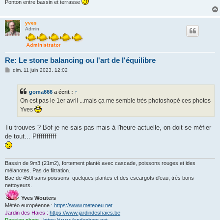
Ponton entre bassin et terrasse
yves
Admin
Re: Le stone balancing ou l'art de l'équilibre
M
dim. 11 juin 2023, 12:02
e
s
s
goma666
a écrit :
↑
a
g
On est pas le 1er avril ...mais ça me semble très photoshopé ces photos
e
Yves
Tu trouves ? Bof je ne sais pas mais à l'heure actuelle, on doit se méfier
de tout... Pffffffffff
Bassin de 9m3 (21m2), fortement planté avec cascade, poissons rouges et ides
mélanotes. Pas de filtration.
Bac de 450l sans poissons, quelques plantes et des escargots d'eau, très bons
nettoyeurs.
Yves Wouters
Météo européenne :
https://www.meteoeu.net
Jardin des Haies :
https://www.jardindeshaies.be