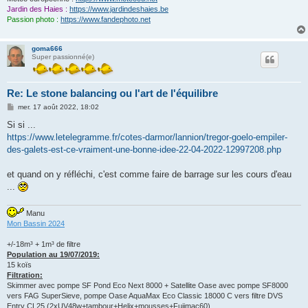
Jardin des Haies :
https://www.jardindeshaies.be
Passion photo :
https://www.fandephoto.net
goma666
Super passionné(e)
Re: Le stone balancing ou l'art de l'équilibre
M
mer. 17 août 2022, 18:02
e
s
Si si ...
s
https://www.letelegramme.fr/cotes-darmor/lannion/tregor-goelo-empiler-
a
g
des-galets-est-ce-vraiment-une-bonne-idee-22-04-2022-12997208.php
e
et quand on y réfléchi, c'est comme faire de barrage sur les cours d'eau
...
Manu
Mon Bassin 2024
+/-18m³ + 1m³ de filtre
Population au 19/07/2019:
15 koïs
Filtration:
Skimmer avec pompe SF Pond Eco Next 8000 + Satellite Oase avec pompe SF8000
vers FAG SuperSieve, pompe Oase AquaMax Eco Classic 18000 C vers filtre DVS
Entry CL25 (2xUV48w+tambour+Helix+mousses+Fujimac60)