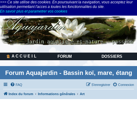
>>> Ce site utilise des cookies. En poursuivant la navigation, vous acceptez leur
utilisation permettant l'acces a toutes les fonctionnalites du site.
En savoir plus et parametrer vos cookies
A C C U E I L
FORUM
DOSSIERS
Forum Aquajardin - Bassin koï, mare, étang
FAQ
S’enregistrer
Connexion
Index du forum
Informations générales
Art