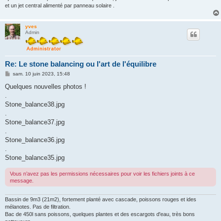
et un jet central alimenté par panneau solaire .
yves
Admin
Re: Le stone balancing ou l'art de l'équilibre
M
sam. 10 juin 2023, 15:48
e
s
Quelques nouvelles photos !
s
.
a
g
Stone_balance38.jpg
e
.
Stone_balance37.jpg
.
Stone_balance36.jpg
.
Stone_balance35.jpg
Vous n’avez pas les permissions nécessaires pour voir les fichiers joints à ce
message.
Bassin de 9m3 (21m2), fortement planté avec cascade, poissons rouges et ides
mélanotes. Pas de filtration.
Bac de 450l sans poissons, quelques plantes et des escargots d'eau, très bons