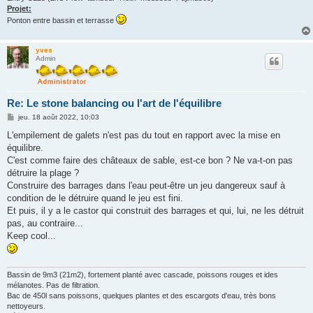
Projet:
Ponton entre bassin et terrasse
yves
Admin
Re: Le stone balancing ou l'art de l'équilibre
M
jeu. 18 août 2022, 10:03
e
s
L'empilement de galets n'est pas du tout en rapport avec la mise en
s
équilibre.
a
g
C'est comme faire des châteaux de sable, est-ce bon ? Ne va-t-on pas
e
détruire la plage ?
Construire des barrages dans l'eau peut-être un jeu dangereux sauf à
condition de le détruire quand le jeu est fini.
Et puis, il y a le castor qui construit des barrages et qui, lui, ne les détruit
pas, au contraire...
Keep cool...
Bassin de 9m3 (21m2), fortement planté avec cascade, poissons rouges et ides
mélanotes. Pas de filtration.
Bac de 450l sans poissons, quelques plantes et des escargots d'eau, très bons
nettoyeurs.