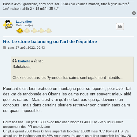
Bassin 45m3 gravitaire, semi hors sol, 3,5m3 bio kaldnes maison, filtre à grille inversé
1m² maison, airlift 2 x 18 m3/h, 35 koï.
Laurealice
Débutant(e)
Re: Le stone balancing ou l'art de l'équilibre
M
sam. 27 août 2022, 06:43
e
s
s
koihote
a écrit :
↑
a
g
Salutatous,
e
Chez nous dans les Pyrénées les cairns sont également interdits...
Pourtant c’est bien pratique en montagne pour se repérer , pour avoir fait
des km de randonnée en Oisans les cairns nous ont souvent mieux aidé
que les cartes . Mais c’est vrai qu’il ne faut pas que ça devienne un
concours , mais dans certains pierriers retrouver son chemin sans cairn
est quasi impossible .
Deux bassins , un petit 1300l avec filtre oase biopress 4000 UV 7W bulleur 600l/h
uniquement des PR une dizaine
Un plus grand 7000 litres kit filtre superfish top clear 18000 mais l'UV 18w est HS , j'ai
ajouté un UV indépendant de 36W Aqua nova, j'ai aussi un bulleur superfish koï flow 20