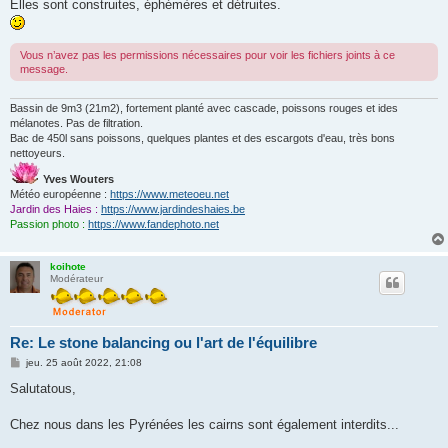
Elles sont construites, éphémères et détruites.
Vous n’avez pas les permissions nécessaires pour voir les fichiers joints à ce
message.
Bassin de 9m3 (21m2), fortement planté avec cascade, poissons rouges et ides
mélanotes. Pas de filtration.
Bac de 450l sans poissons, quelques plantes et des escargots d'eau, très bons
nettoyeurs.
Yves Wouters
Météo européenne :
https://www.meteoeu.net
Jardin des Haies :
https://www.jardindeshaies.be
Passion photo :
https://www.fandephoto.net
koihote
Modérateur
Re: Le stone balancing ou l'art de l'équilibre
M
jeu. 25 août 2022, 21:08
e
s
Salutatous,
s
a
g
Chez nous dans les Pyrénées les cairns sont également interdits...
e