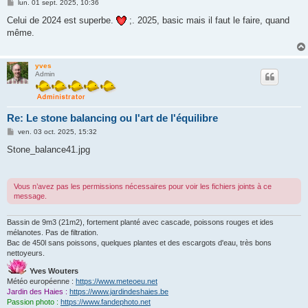
M
lun. 01 sept. 2025, 10:36
e
s
Celui de 2024 est superbe.
;. 2025, basic mais il faut le faire, quand
s
même.
a
g
e
yves
Admin
Re: Le stone balancing ou l'art de l'équilibre
M
ven. 03 oct. 2025, 15:32
e
s
Stone_balance41.jpg
s
a
g
e
Vous n’avez pas les permissions nécessaires pour voir les fichiers joints à ce
message.
Bassin de 9m3 (21m2), fortement planté avec cascade, poissons rouges et ides
mélanotes. Pas de filtration.
Bac de 450l sans poissons, quelques plantes et des escargots d'eau, très bons
nettoyeurs.
Yves Wouters
Météo européenne :
https://www.meteoeu.net
Jardin des Haies :
https://www.jardindeshaies.be
Passion photo :
https://www.fandephoto.net