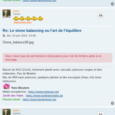
Passion photo :
https://www.fandephoto.net
yves
Admin
Re: Le stone balancing ou l'art de l'équilibre
M
dim. 23 juin 2024, 15:49
e
s
Stone_balance39.jpg
s
a
g
e
Vous n’avez pas les permissions nécessaires pour voir les fichiers joints à ce
message.
Bassin de 9m3 (21m2), fortement planté avec cascade, poissons rouges et ides
mélanotes. Pas de filtration.
Bac de 450l sans poissons, quelques plantes et des escargots d'eau, très bons
nettoyeurs.
Yves Wouters
Météo européenne :
https://www.meteoeu.net
Jardin des Haies :
https://www.jardindeshaies.be
Passion photo :
https://www.fandephoto.net
yves
Admin