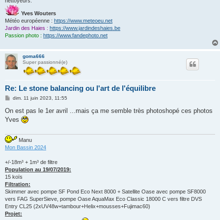
nettoyeurs.
Yves Wouters
Météo européenne :
https://www.meteoeu.net
Jardin des Haies :
https://www.jardindeshaies.be
Passion photo :
https://www.fandephoto.net
goma666
Super passionné(e)
Re: Le stone balancing ou l'art de l'équilibre
M
dim. 11 juin 2023, 11:55
e
s
On est pas le 1er avril ...mais ça me semble très photoshopé ces photos
s
Yves
a
g
e
Manu
Mon Bassin 2024
+/-18m³ + 1m³ de filtre
Population au 19/07/2019:
15 koïs
Filtration:
Skimmer avec pompe SF Pond Eco Next 8000 + Satellite Oase avec pompe SF8000
vers FAG SuperSieve, pompe Oase AquaMax Eco Classic 18000 C vers filtre DVS
Entry CL25 (2xUV48w+tambour+Helix+mousses+Fujimac60)
Projet: