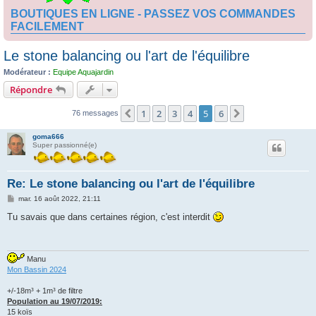
BOUTIQUES EN LIGNE - PASSEZ VOS COMMANDES
FACILEMENT
Le stone balancing ou l'art de l'équilibre
Modérateur :
Equipe Aquajardin
Répondre
1
2
3
4
5
6
Précédente
Suivante
76 messages
goma666
Super passionné(e)
Re: Le stone balancing ou l'art de l'équilibre
M
mar. 16 août 2022, 21:11
e
s
Tu savais que dans certaines région, c'est interdit
s
a
g
e
Manu
Mon Bassin 2024
+/-18m³ + 1m³ de filtre
Population au 19/07/2019:
15 koïs