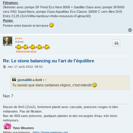
Filtration:
Skimmer avec pompe SF Pond Eco Next 8000 + Satellite Oase avec pompe SF8000
vers FAG SuperSieve, pompe Oase AquaMax Eco Classic 18000 C vers filtre DVS
Entry CL25 (2xUV48w+tambour+Helix+mousses+Fujimac60)
Projet:
Ponton entre bassin et terrasse
yves
Admin
Re: Le stone balancing ou l'art de l'équilibre
M
mer. 17 août 2022, 08:52
e
s
s
goma666
a écrit :
↑
a
g
Tu savais que dans certaines région, c'est interdit
e
Non ?
Bassin de 9m3 (21m2), fortement planté avec cascade, poissons rouges et ides
mélanotes. Pas de filtration.
Bac de 450l sans poissons, quelques plantes et des escargots d'eau, très bons
nettoyeurs.
Yves Wouters
Météo européenne :
https://www.meteoeu.net