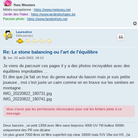
Yves Wouters
Météo européenne :
https://www.meteoeu.net
Jardin des Haies :
https://www.jardindeshaies.be
Passion photo :
https://www.fandephoto.net
Laurealice
Débutant(e)
Re: Le stone balancing ou l'art de l'équilibre
M
lun. 22 août 2022, 18:12
e
s
Je viens de parcourir ces pages il y a des photos incroyables avec des
s
équilibres improbables ...
a
g
Et dire que j'ai fait un truc du genre autour du bassin mais je suis petite
e
joueuse , moi c'est juste un cairn comme on en trouve sur les sentiers en
montagne .
IMG_20220822_180731.jpg
IMG_20220822_180741.jpg
Vous n’avez pas les permissions nécessaires pour voir les fichiers joints à ce
message.
Deux bassins , un petit 1300l avec filtre oase biopress 4000 UV 7W bulleur 600l/h
uniquement des PR une dizaine
Un plus grand 7000 litres kit filtre superfish top clear 18000 mais l'UV 18w est HS , j'ai