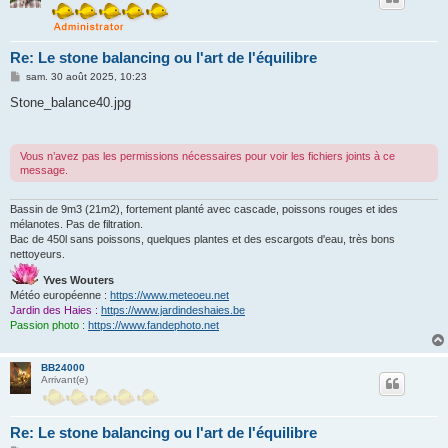
Re: Le stone balancing ou l'art de l'équilibre
M
sam. 30 août 2025, 10:23
e
s
Stone_balance40.jpg
s
a
g
e
Vous n’avez pas les permissions nécessaires pour voir les fichiers joints à ce
message.
Bassin de 9m3 (21m2), fortement planté avec cascade, poissons rouges et ides
mélanotes. Pas de filtration.
Bac de 450l sans poissons, quelques plantes et des escargots d'eau, très bons
nettoyeurs.
Yves Wouters
Météo européenne :
https://www.meteoeu.net
Jardin des Haies :
https://www.jardindeshaies.be
Passion photo :
https://www.fandephoto.net
BB24000
Arrivant(e)
Re: Le stone balancing ou l'art de l'équilibre