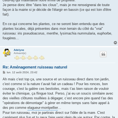
celui-là) qui matérialise notre limite de propriété.
Je pense donc être "dans les clous", mais je me renseignerai de toute
façon à la mairie si je décide de l'élargir en bassin (ce qui est loin d'être
fait).
En ce qui concerne les plantes, ce ne seront bien entendu que des
plantes locales, déjà présentes dans mon terrain du côté du "vrai"
ruisseau: iris pseudoacorus, menthe, lysimachia nummularia, euphorbe,
fougères...
Adelyne
Arrivant(e)
Re: Aménagement ruisseau naturel
M
lun. 12 août 2024, 23:42
e
s
Ah mais c'est top ça, une source et un ruisseau direct dans ton jardin,
s
c'est comme si la nature t’avait fait un cadeau ! Pour les ronces, bon
a
g
courage, c'est la galère ces bestioles, mais t’as bien raison de vouloir
e
éviter le chimique, ça flingue tout. Perso, j’ai eu un soucis similaire avec
des vieilles clôtures rouillées à dégager, c’est encore pire quand t'as des
"opérations de démontage" à gérer en même temps sans faire appel à
des pro comme
elagueur-montpellier
...
Pour ton ruisseau, moi je partirais direct sur l'idée de la mare. C'est
carrément plus fun et tu peux faire venir plein de vie autour. Par contre, la