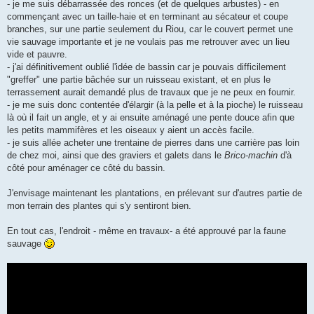
- je me suis débarrassée des ronces (et de quelques arbustes) - en
commençant avec un taille-haie et en terminant au sécateur et coupe
branches, sur une partie seulement du Riou, car le couvert permet une
vie sauvage importante et je ne voulais pas me retrouver avec un lieu
vide et pauvre.
- j'ai définitivement oublié l'idée de bassin car je pouvais difficilement
"greffer" une partie bâchée sur un ruisseau existant, et en plus le
terrassement aurait demandé plus de travaux que je ne peux en fournir.
- je me suis donc contentée d'élargir (à la pelle et à la pioche) le ruisseau
là où il fait un angle, et y ai ensuite aménagé une pente douce afin que
les petits mammifères et les oiseaux y aient un accès facile.
- je suis allée acheter une trentaine de pierres dans une carrière pas loin
de chez moi, ainsi que des graviers et galets dans le
Brico-machin
d'à
côté pour aménager ce côté du bassin.
J'envisage maintenant les plantations, en prélevant sur d'autres partie de
mon terrain des plantes qui s'y sentiront bien.
En tout cas, l'endroit - même en travaux- a été approuvé par la faune
sauvage