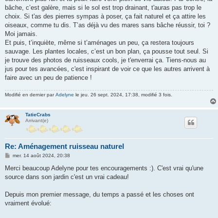
bâche, c’est galère, mais si le sol est trop drainant, t'auras pas trop le
choix. Si t'as des pierres sympas à poser, ça fait naturel et ça attire les
oiseaux, comme tu dis. T’as déjà vu des mares sans bâche réussir, toi ?
Moi jamais.
Et puis, t’inquiète, même si t’aménages un peu, ça restera toujours
sauvage. Les plantes locales, c’est un bon plan, ça pousse tout seul. Si
je trouve des photos de ruisseaux cools, je t'enverrai ça. Tiens-nous au
jus pour tes avancées, c'est inspirant de voir ce que les autres arrivent à
faire avec un peu de patience !
Modifié en dernier par
Adelyne
le jeu. 26 sept. 2024, 17:38, modifié 3 fois.
TatieCrabs
Arrivant(e)
Re: Aménagement ruisseau naturel
M
mer. 14 août 2024, 20:38
e
s
Merci beaucoup Adelyne pour tes encouragements :). C'est vrai qu'une
s
source dans son jardin c'est un vrai cadeau!
a
g
e
Depuis mon premier message, du temps a passé et les choses ont
vraiment évolué: