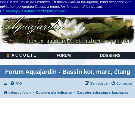
>>> Ce site utilise des cookies. En poursuivant la navigation, vous acceptez leur
utilisation permettant l'acces a toutes les fonctionnalites du site.
En savoir plus et parametrer vos cookies
A C C U E I L
FORUM
DOSSIERS
Forum Aquajardin - Bassin koï, mare, étang
FAQ
S’enregistrer
Connexion
Index du forum
Du projet à la réalisation
Cascades, ruisseaux et lagunages