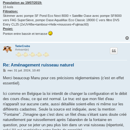
Population au 19/07/2019:
15 koïs
Filtration:
Skimmer avec pompe SF Pond Eco Next 8000 + Satellite Oase avec pompe SF8000
vers FAG SuperSieve, pompe Oase AquaMax Eco Classic 18000 C vers filtre DVS
Entry CL25 (2xUV48w+tambour+Helix+mousses+Fujimac60)
Projet:
Ponton entre bassin et terrasse
TatieCrabs
Arrivant(e)
Re: Aménagement ruisseau naturel
M
mer. 31 juil. 2024, 10:40
e
s
Merci beaucoup Manu pour ces précisions réglementaires (c'est en effet
s
essentiel).
a
g
e
Ici comme en Belgique la loi interdit de changer la configuration et le débit
des cours d'eau, ce qui est normal. Le truc est que mon filet d'eau
n'apparaît sur aucune carte, aussi détaillée soient-elles ni même sur les
différents cadastres. Seule la source est indiquée, avec la mention
"Fontaine". J'imagine que c'est donc un filet d'eau s'étant sans doute créé
naturellement par ruissellement après l'abandon de la fontaine en
question, pour se jeter un peu plus loin dans un vrai ruisseau (répertorié,