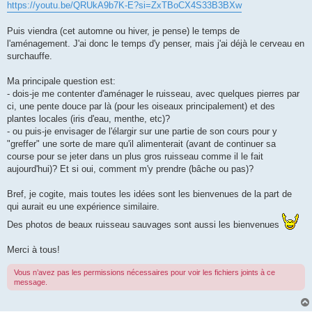
https://youtu.be/QRUkA9b7K-E?si=ZxTBoCX4S33B3BXw
Puis viendra (cet automne ou hiver, je pense) le temps de
l'aménagement. J'ai donc le temps d'y penser, mais j'ai déjà le cerveau en
surchauffe.
Ma principale question est:
- dois-je me contenter d'aménager le ruisseau, avec quelques pierres par
ci, une pente douce par là (pour les oiseaux principalement) et des
plantes locales (iris d'eau, menthe, etc)?
- ou puis-je envisager de l'élargir sur une partie de son cours pour y
"greffer" une sorte de mare qu'il alimenterait (avant de continuer sa
course pour se jeter dans un plus gros ruisseau comme il le fait
aujourd'hui)? Et si oui, comment m'y prendre (bâche ou pas)?
Bref, je cogite, mais toutes les idées sont les bienvenues de la part de
qui aurait eu une expérience similaire.
Des photos de beaux ruisseau sauvages sont aussi les bienvenues
Merci à tous!
Vous n’avez pas les permissions nécessaires pour voir les fichiers joints à ce
message.