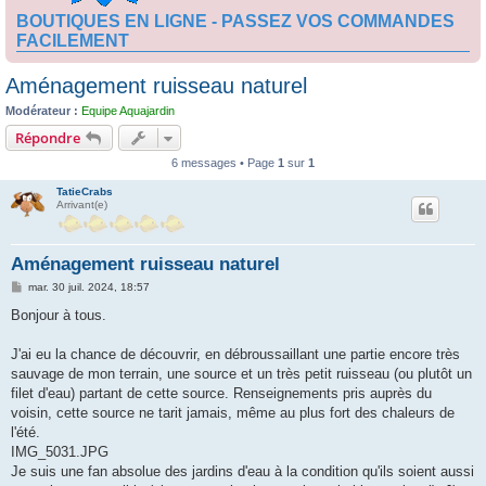
BOUTIQUES EN LIGNE - PASSEZ VOS COMMANDES
FACILEMENT
Aménagement ruisseau naturel
Modérateur :
Equipe Aquajardin
Répondre
6 messages • Page
1
sur
1
TatieCrabs
Arrivant(e)
Aménagement ruisseau naturel
M
mar. 30 juil. 2024, 18:57
e
s
Bonjour à tous.
s
a
g
J'ai eu la chance de découvrir, en débroussaillant une partie encore très
e
sauvage de mon terrain, une source et un très petit ruisseau (ou plutôt un
filet d'eau) partant de cette source. Renseignements pris auprès du
voisin, cette source ne tarit jamais, même au plus fort des chaleurs de
l'été.
IMG_5031.JPG
Je suis une fan absolue des jardins d'eau à la condition qu'ils soient aussi