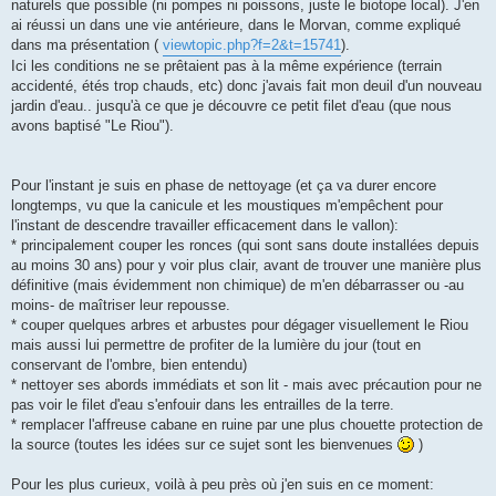
naturels que possible (ni pompes ni poissons, juste le biotope local). J'en
ai réussi un dans une vie antérieure, dans le Morvan, comme expliqué
dans ma présentation (
viewtopic.php?f=2&t=15741
).
Ici les conditions ne se prêtaient pas à la même expérience (terrain
accidenté, étés trop chauds, etc) donc j'avais fait mon deuil d'un nouveau
jardin d'eau.. jusqu'à ce que je découvre ce petit filet d'eau (que nous
avons baptisé "Le Riou").
Pour l'instant je suis en phase de nettoyage (et ça va durer encore
longtemps, vu que la canicule et les moustiques m'empêchent pour
l'instant de descendre travailler efficacement dans le vallon):
* principalement couper les ronces (qui sont sans doute installées depuis
au moins 30 ans) pour y voir plus clair, avant de trouver une manière plus
définitive (mais évidemment non chimique) de m'en débarrasser ou -au
moins- de maîtriser leur repousse.
* couper quelques arbres et arbustes pour dégager visuellement le Riou
mais aussi lui permettre de profiter de la lumière du jour (tout en
conservant de l'ombre, bien entendu)
* nettoyer ses abords immédiats et son lit - mais avec précaution pour ne
pas voir le filet d'eau s'enfouir dans les entrailles de la terre.
* remplacer l'affreuse cabane en ruine par une plus chouette protection de
la source (toutes les idées sur ce sujet sont les bienvenues
)
Pour les plus curieux, voilà à peu près où j'en suis en ce moment: