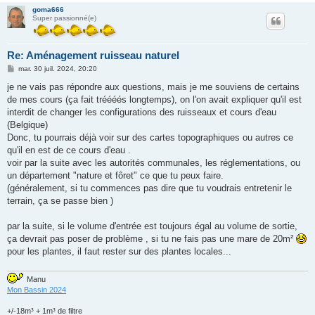
goma666
Super passionné(e)
Re: Aménagement ruisseau naturel
M
mar. 30 juil. 2024, 20:20
e
s
je ne vais pas répondre aux questions, mais je me souviens de certains
s
de mes cours (ça fait tréééés longtemps), on l'on avait expliquer qu'il est
a
g
interdit de changer les configurations des ruisseaux et cours d'eau
e
(Belgique)
Donc, tu pourrais déjà voir sur des cartes topographiques ou autres ce
qu'il en est de ce cours d'eau .
voir par la suite avec les autorités communales, les réglementations, ou
un département "nature et fôret" ce que tu peux faire.
(généralement, si tu commences pas dire que tu voudrais entretenir le
terrain, ça se passe bien )
par la suite, si le volume d'entrée est toujours égal au volume de sortie,
ça devrait pas poser de problème , si tu ne fais pas une mare de 20m²
pour les plantes, il faut rester sur des plantes locales...
Manu
Mon Bassin 2024
+/-18m³ + 1m³ de filtre