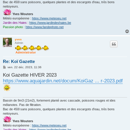
Bac de 450l sans poissons, quelques plantes et des escargots d'eau, très bons
nettoyeurs.
Yves Wouters
Météo européenne :
https://www.meteoeu.net
Jardin des Haies :
https://www.jardindeshaies.be
Passion photo :
https://www.fandephoto.net
yves
Admin
Re: Koï Gazette
M
ven. 22 déc. 2023, 11:36
e
Koi Gazette HIVER 2023
s
s
https://www.aquajardin.net/docum/KoiGaz ... r-2023.pdf
a
g
e
Bassin de 9m3 (21m2), fortement planté avec cascade, poissons rouges et ides
mélanotes. Pas de filtration.
Bac de 450l sans poissons, quelques plantes et des escargots d'eau, très bons
nettoyeurs.
Yves Wouters
Météo européenne :
https://www.meteoeu.net
Jardin des Haies :
https://www.jardindeshaies.be