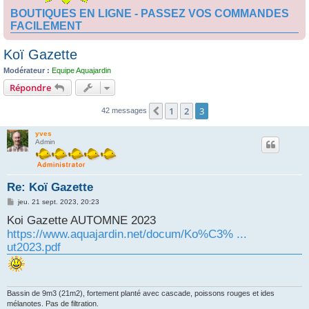
BOUTIQUES EN LIGNE - PASSEZ VOS COMMANDES
FACILEMENT
Koï Gazette
Modérateur :
Equipe Aquajardin
Répondre
1
2
3
Précédente
42 messages
yves
Admin
Re: Koï Gazette
M
jeu. 21 sept. 2023, 20:23
e
Koi Gazette AUTOMNE 2023
s
s
https://www.aquajardin.net/docum/Ko%C3% ...
a
g
ut2023.pdf
e
Bassin de 9m3 (21m2), fortement planté avec cascade, poissons rouges et ides
mélanotes. Pas de filtration.