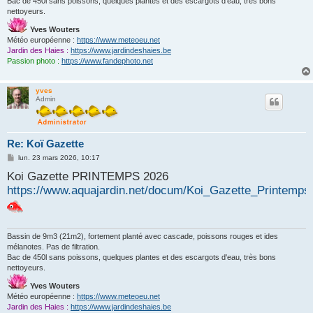
Bac de 450l sans poissons, quelques plantes et des escargots d'eau, très bons
nettoyeurs.
Yves Wouters
Météo européenne :
https://www.meteoeu.net
Jardin des Haies :
https://www.jardindeshaies.be
Passion photo :
https://www.fandephoto.net
yves
Admin
Re: Koï Gazette
M
lun. 23 mars 2026, 10:17
e
Koi Gazette PRINTEMPS 2026
s
s
https://www.aquajardin.net/docum/Koi_Gazette_Printemps
a
g
e
Bassin de 9m3 (21m2), fortement planté avec cascade, poissons rouges et ides
mélanotes. Pas de filtration.
Bac de 450l sans poissons, quelques plantes et des escargots d'eau, très bons
nettoyeurs.
Yves Wouters
Météo européenne :
https://www.meteoeu.net
Jardin des Haies :
https://www.jardindeshaies.be