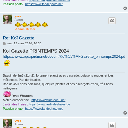
Passion photo :
https://www.fandephoto.net
yves
Admin
Re: Koï Gazette
M
mar. 12 mars 2024, 10:30
e
Koi Gazette PRINTEMPS 2024
s
s
https://www.aquajardin.net/docum/Ko%C3%AFGazette_printemps2024.pdf
a
g
e
Bassin de 9m3 (21m2), fortement planté avec cascade, poissons rouges et ides
mélanotes. Pas de filtration.
Bac de 450l sans poissons, quelques plantes et des escargots d'eau, très bons
nettoyeurs.
Yves Wouters
Météo européenne :
https://www.meteoeu.net
Jardin des Haies :
https://www.jardindeshaies.be
Passion photo :
https://www.fandephoto.net
yves
Admin