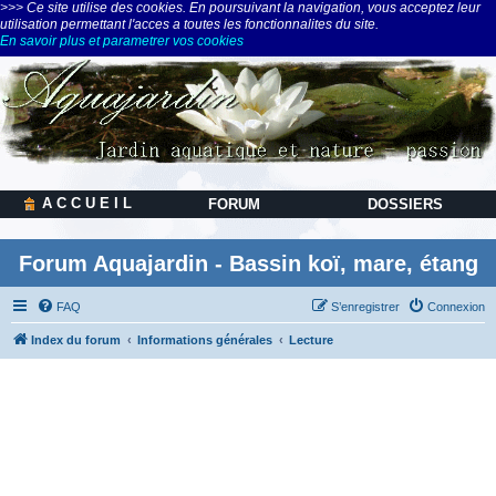
>>> Ce site utilise des cookies. En poursuivant la navigation, vous acceptez leur
utilisation permettant l'acces a toutes les fonctionnalites du site.
En savoir plus et parametrer vos cookies
A C C U E I L
FORUM
DOSSIERS
Forum Aquajardin - Bassin koï, mare, étang
FAQ
S’enregistrer
Connexion
Index du forum
Informations générales
Lecture