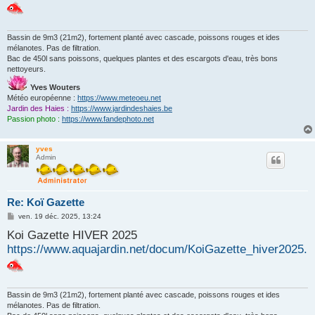
g
e
Bassin de 9m3 (21m2), fortement planté avec cascade, poissons rouges et ides
mélanotes. Pas de filtration.
Bac de 450l sans poissons, quelques plantes et des escargots d'eau, très bons
nettoyeurs.
Yves Wouters
Météo européenne :
https://www.meteoeu.net
Jardin des Haies :
https://www.jardindeshaies.be
Passion photo :
https://www.fandephoto.net
yves
Admin
Re: Koï Gazette
M
ven. 19 déc. 2025, 13:24
e
Koi Gazette HIVER 2025
s
s
https://www.aquajardin.net/docum/KoiGazette_hiver2025.p
a
g
e
Bassin de 9m3 (21m2), fortement planté avec cascade, poissons rouges et ides
mélanotes. Pas de filtration.