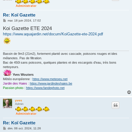
Re: Koï Gazette
M
mar. 18 juin 2024, 17:02
e
Koi Gazette ETE 2024
s
s
https://www.aquajardin.net/docum/KoiGazette-ete-2024.pdf
a
g
e
Bassin de 9m3 (21m2), fortement planté avec cascade, poissons rouges et ides
mélanotes. Pas de filtration.
Bac de 450l sans poissons, quelques plantes et des escargots d'eau, très bons
nettoyeurs.
Yves Wouters
Météo européenne :
https://www.meteoeu.net
Jardin des Haies :
https://www.jardindeshaies.be
Passion photo :
https://www.fandephoto.net
yves
Admin
Re: Koï Gazette
M
dim. 06 oct. 2024, 11:26
e