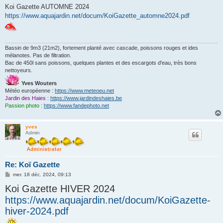
s
Koi Gazette AUTOMNE 2024
s
https://www.aquajardin.net/docum/KoiGazette_automne2024.pdf
a
g
e
Bassin de 9m3 (21m2), fortement planté avec cascade, poissons rouges et ides
mélanotes. Pas de filtration.
Bac de 450l sans poissons, quelques plantes et des escargots d'eau, très bons
nettoyeurs.
Yves Wouters
Météo européenne :
https://www.meteoeu.net
Jardin des Haies :
https://www.jardindeshaies.be
Passion photo :
https://www.fandephoto.net
yves
Admin
Re: Koï Gazette
M
mer. 18 déc. 2024, 09:13
e
Koi Gazette HIVER 2024
s
s
https://www.aquajardin.net/docum/KoiGazette-
a
g
hiver-2024.pdf
e