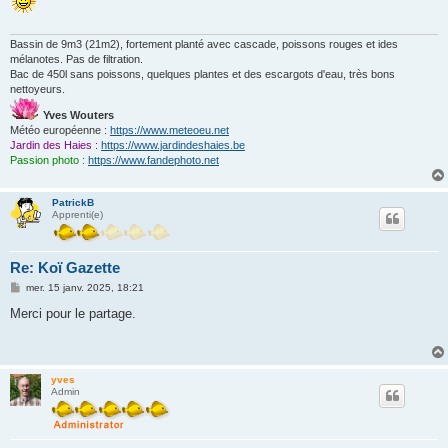
Bassin de 9m3 (21m2), fortement planté avec cascade, poissons rouges et ides
mélanotes. Pas de filtration.
Bac de 450l sans poissons, quelques plantes et des escargots d'eau, très bons
nettoyeurs.
Yves Wouters
Météo européenne :
https://www.meteoeu.net
Jardin des Haies :
https://www.jardindeshaies.be
Passion photo :
https://www.fandephoto.net
PatrickB
Apprenti(e)
Re: Koï Gazette
M
mer. 15 janv. 2025, 18:21
e
s
Merci pour le partage.
s
a
g
e
yves
Admin