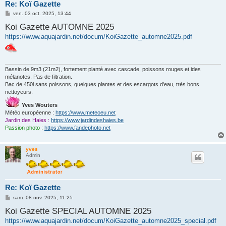
Re: Koï Gazette
M
ven. 03 oct. 2025, 13:44
e
Koi Gazette AUTOMNE 2025
s
s
https://www.aquajardin.net/docum/KoiGazette_automne2025.pdf
a
g
e
Bassin de 9m3 (21m2), fortement planté avec cascade, poissons rouges et ides
mélanotes. Pas de filtration.
Bac de 450l sans poissons, quelques plantes et des escargots d'eau, très bons
nettoyeurs.
Yves Wouters
Météo européenne :
https://www.meteoeu.net
Jardin des Haies :
https://www.jardindeshaies.be
Passion photo :
https://www.fandephoto.net
yves
Admin
Re: Koï Gazette
M
sam. 08 nov. 2025, 11:25
e
Koi Gazette SPECIAL AUTOMNE 2025
s
s
https://www.aquajardin.net/docum/KoiGazette_automne2025_special.pdf
a