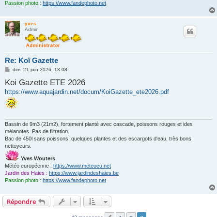
Passion photo :
https://www.fandephoto.net
yves
Admin
Re: Koï Gazette
M
dim. 21 juin 2026, 13:08
e
Koi Gazette ETE 2026
s
s
https://www.aquajardin.net/docum/KoiGazette_ete2026.pdf
a
g
e
Bassin de 9m3 (21m2), fortement planté avec cascade, poissons rouges et ides
mélanotes. Pas de filtration.
Bac de 450l sans poissons, quelques plantes et des escargots d'eau, très bons
nettoyeurs.
Yves Wouters
Météo européenne :
https://www.meteoeu.net
Jardin des Haies :
https://www.jardindeshaies.be
Passion photo :
https://www.fandephoto.net
Répondre