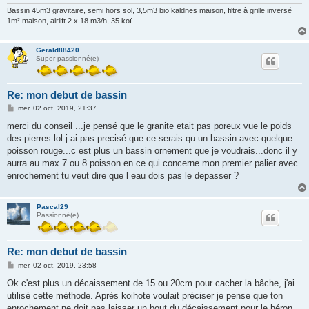
Bassin 45m3 gravitaire, semi hors sol, 3,5m3 bio kaldnes maison, filtre à grille inversé
1m² maison, airlift 2 x 18 m3/h, 35 koï.
Gerald88420
Super passionné(e)
Re: mon debut de bassin
M
mer. 02 oct. 2019, 21:37
e
s
merci du conseil ...je pensé que le granite etait pas poreux vue le poids
s
des pierres lol j ai pas precisé que ce serais qu un bassin avec quelque
a
g
poisson rouge...c est plus un bassin ornement que je voudrais...donc il y
e
aurra au max 7 ou 8 poisson en ce qui concerne mon premier palier avec
enrochement tu veut dire que l eau dois pas le depasser ?
Pascal29
Passionné(e)
Re: mon debut de bassin
M
mer. 02 oct. 2019, 23:58
e
s
Ok c'est plus un décaissement de 15 ou 20cm pour cacher la bâche, j'ai
s
utilisé cette méthode. Après koihote voulait préciser je pense que ton
a
g
enrochement ne doit pas laisser un bout du décaissement pour le héron.