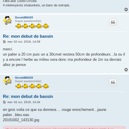
FiltoClear 12000 UV18w.
4 minimoykoïs shubunkins, un banc de notropis.
Gerald88420
Super passionné(e)
Re: mon debut de bassin
M
mer. 02 oct. 2019, 14:09
e
s
merci
s
un palier a 20 cm puis un a 30cmet restera 50cm de profondeurs...la ou il
a
g
y a encore l herbe au milieu sera donc ma profondeur de 1m sa devrais
e
allez je pense
Gerald88420
Super passionné(e)
Re: mon debut de bassin
M
mer. 02 oct. 2019, 14:34
e
s
en gros voila ce que sa donnera.....rouge enrochement...jaune
s
palier...bleu eau
a
g
20191002_143130.jpg
e