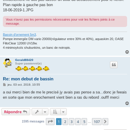
e
Plan rapide à gauche pas bon
18-06-2019-1.JPG
Vous n’avez pas les permissions nécessaires pour voir les fichiers joints à ce
message.
Bassin d'ornement 5m3
.
Pompe immergée DM vario 20000(régulateur entre 30% et 40%), aquaskim 20, OASE
FiltoClear 12000 UV18w.
4 minimoykoïs shubunkins, un banc de notropis.
Gerald88420
Super passionné(e)
Re: mon debut de bassin
M
jeu. 03 oct. 2019, 10:55
e
s
a oui merci bien de me le precisé jy avais pas pense a sa...donc je feeais
s
en sorte que mon enrochement vient bien a ras du rebord .oufff merci
a
g
e
Répondre
Page
1
sur
107
1
2
3
4
5
107
Suivante
1595 messages
…