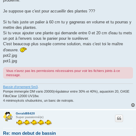
problème.
Je suppose que c'est pour accueillir des plantes ???
Si tu fais juste un palier à 60 cm tu y gagneras en volume et tu pourras y
mettre des plantes.
Si tu veux ajouter une plante qui demande entre 0 et 20 cm d'eau tu mets
un pot à l'envers sous le panier pour le surélever.
C'est beaucoup plus souple comme solution, mais c'est toi le maître
d'oeuvre.
pot2.jpg
pot1.jpg
Vous n’avez pas les permissions nécessaires pour voir les fichiers joints à ce
message.
Bassin d'ornement 5m3
.
Pompe immergée DM vario 20000(régulateur entre 30% et 40%), aquaskim 20, OASE
FiltoClear 12000 UV18w.
4 minimoykoïs shubunkins, un banc de notropis.
Gerald88420
Super passionné(e)
Re: mon debut de bassin