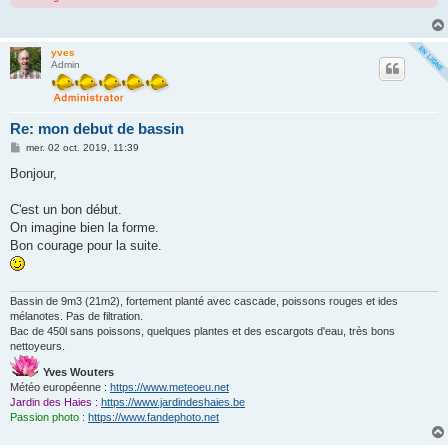
yves
Admin
Re: mon debut de bassin
M
mer. 02 oct. 2019, 11:39
e
s
Bonjour,
s
a
g
C'est un bon début.
e
On imagine bien la forme.
Bon courage pour la suite.
Bassin de 9m3 (21m2), fortement planté avec cascade, poissons rouges et ides
mélanotes. Pas de filtration.
Bac de 450l sans poissons, quelques plantes et des escargots d'eau, très bons
nettoyeurs.
Yves Wouters
Météo européenne :
https://www.meteoeu.net
Jardin des Haies :
https://www.jardindeshaies.be
Passion photo :
https://www.fandephoto.net