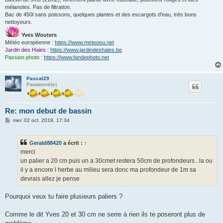
mélanotes. Pas de filtration.
Bac de 450l sans poissons, quelques plantes et des escargots d'eau, très bons
nettoyeurs.
Yves Wouters
Météo européenne :
https://www.meteoeu.net
Jardin des Haies :
https://www.jardindeshaies.be
Passion photo :
https://www.fandephoto.net
Pascal29
Passionné(e)
Re: mon debut de bassin
M
mer. 02 oct. 2019, 17:34
e
s
s
Gerald88420
a écrit :
↑
a
g
merci
e
un palier a 20 cm puis un a 30cmet restera 50cm de profondeurs...la ou
il y a encore l herbe au milieu sera donc ma profondeur de 1m sa
devrais allez je pense
Pourquoi veux tu faire plusieurs paliers ?
Comme le dit Yves 20 et 30 cm ne serre à rien ils te poseront plus de