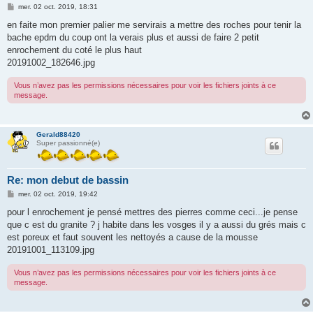
M
mer. 02 oct. 2019, 18:31
e
s
en faite mon premier palier me servirais a mettre des roches pour tenir la
s
bache epdm du coup ont la verais plus et aussi de faire 2 petit
a
g
enrochement du coté le plus haut
e
20191002_182646.jpg
Vous n’avez pas les permissions nécessaires pour voir les fichiers joints à ce
message.
Gerald88420
Super passionné(e)
Re: mon debut de bassin
M
mer. 02 oct. 2019, 19:42
e
s
pour l enrochement je pensé mettres des pierres comme ceci...je pense
s
que c est du granite ? j habite dans les vosges il y a aussi du grés mais c
a
g
est poreux et faut souvent les nettoyés a cause de la mousse
e
20191001_113109.jpg
Vous n’avez pas les permissions nécessaires pour voir les fichiers joints à ce
message.