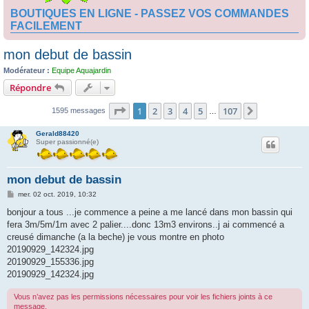
BOUTIQUES EN LIGNE - PASSEZ VOS COMMANDES
FACILEMENT
mon debut de bassin
Modérateur :
Equipe Aquajardin
Répondre
Page
1
sur
107
1
2
3
4
5
107
Suivante
1595 messages
…
Gerald88420
Super passionné(e)
mon debut de bassin
M
mer. 02 oct. 2019, 10:32
e
s
bonjour a tous ...je commence a peine a me lancé dans mon bassin qui
s
fera 3m/5m/1m avec 2 palier....donc 13m3 environs..j ai commencé a
a
g
creusé dimanche (a la beche) je vous montre en photo
e
20190929_142324.jpg
20190929_155336.jpg
20190929_142324.jpg
Vous n’avez pas les permissions nécessaires pour voir les fichiers joints à ce
message.