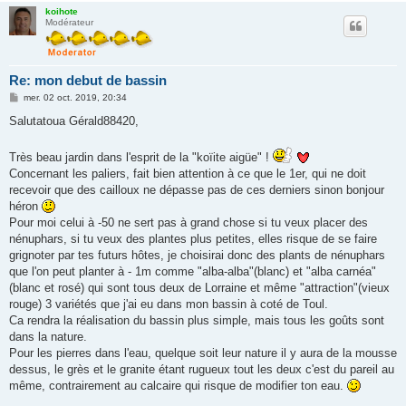
koihote
Modérateur
Re: mon debut de bassin
M
mer. 02 oct. 2019, 20:34
e
s
Salutatoua Gérald88420,
s
a
g
Très beau jardin dans l'esprit de la "koïite aigüe" !
e
Concernant les paliers, fait bien attention à ce que le 1er, qui ne doit
recevoir que des cailloux ne dépasse pas de ces derniers sinon bonjour
héron
Pour moi celui à -50 ne sert pas à grand chose si tu veux placer des
nénuphars, si tu veux des plantes plus petites, elles risque de se faire
grignoter par tes futurs hôtes, je choisirai donc des plants de nénuphars
que l'on peut planter à - 1m comme "alba-alba"(blanc) et "alba carnéa"
(blanc et rosé) qui sont tous deux de Lorraine et même "attraction"(vieux
rouge) 3 variétés que j'ai eu dans mon bassin à coté de Toul.
Ca rendra la réalisation du bassin plus simple, mais tous les goûts sont
dans la nature.
Pour les pierres dans l'eau, quelque soit leur nature il y aura de la mousse
dessus, le grès et le granite étant rugueux tout les deux c'est du pareil au
même, contrairement au calcaire qui risque de modifier ton eau.