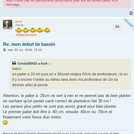
Vous n’avez pas les permissions nécessaires pour voir les fichiers joints à ce
message.
yves
Admin
Re: mon debut de bassin
M
mer. 02 oct. 2019, 15:14
e
s
s
Gerald88420
a écrit :
↑
a
g
merci
e
un palier a 20 cm puis un a 30cmet restera 50cm de profondeurs...la ou
il y a encore l herbe au milieu sera donc ma profondeur de 1m sa
devrais allez je pense
Attention, le palier à -20cm ne sert à rien et ne permet pas de bien planter
en sachant qu'un panier carré correct de plantation fait 35 cm !
Les paniers plus petits ne sont pas assez grand pour bien planter.
Le premier palier doit être à -40 cm, ensuite -60cm ou -70cm et
finalement votre fosse d'un mètre.
Bassin de 9m3 (21m2), fortement planté avec cascade, poissons rouges et ides