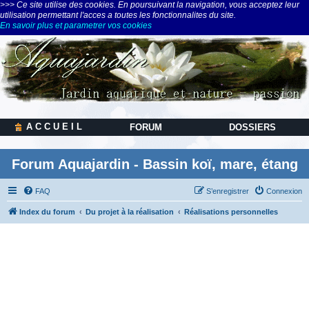
>>> Ce site utilise des cookies. En poursuivant la navigation, vous acceptez leur
utilisation permettant l'acces a toutes les fonctionnalites du site.
En savoir plus et parametrer vos cookies
A C C U E I L
FORUM
DOSSIERS
Forum Aquajardin - Bassin koï, mare, étang
FAQ
S’enregistrer
Connexion
Index du forum
Du projet à la réalisation
Réalisations personnelles