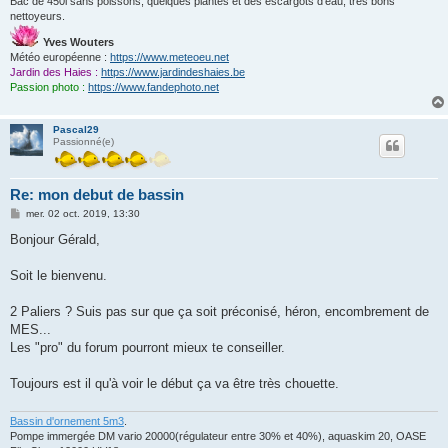
Bac de 450l sans poissons, quelques plantes et des escargots d'eau, très bons
nettoyeurs.
Yves Wouters
Météo européenne :
https://www.meteoeu.net
Jardin des Haies :
https://www.jardindeshaies.be
Passion photo :
https://www.fandephoto.net
Pascal29
Passionné(e)
Re: mon debut de bassin
M
mer. 02 oct. 2019, 13:30
e
s
Bonjour Gérald,
s
a
g
Soit le bienvenu.
e
2 Paliers ? Suis pas sur que ça soit préconisé, héron, encombrement de
MES...
Les "pro" du forum pourront mieux te conseiller.
Toujours est il qu'à voir le début ça va être très chouette.
Bassin d'ornement 5m3
.
Pompe immergée DM vario 20000(régulateur entre 30% et 40%), aquaskim 20, OASE