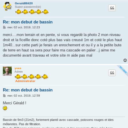
Gerald88420
Super passionné(e)
Re: mon debut de bassin
M
mer. 02 oct. 2019, 12:23
e
s
merci....mon terrain et en pente, si vous regardé la photo 2 mon niveau
s
droit et la ficellle donc coté plus bas vais creusé 1m et coté le plus haut
a
g
1m40...sur cette parti je ferais un enrochement et ou il y a la petite bute
e
de terre en haut sa sera pour faire ma cascade en palier ..j aime me
documenté avant traveau et votre site m aide pas mal
yves
Admin
Re: mon debut de bassin
M
mer. 02 oct. 2019, 12:59
e
s
Merci Gérald !
s
a
g
e
Bassin de 9m3 (21m2), fortement planté avec cascade, poissons rouges et ides
mélanotes. Pas de filtration.