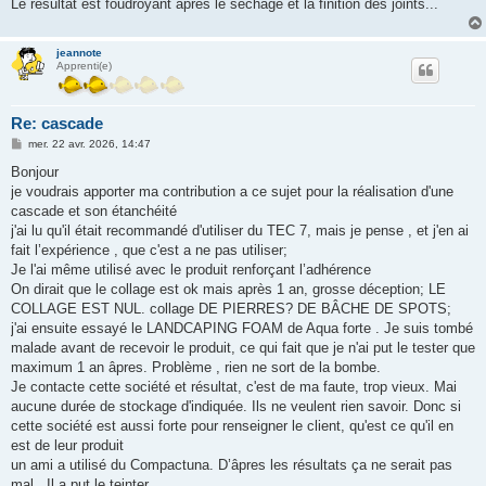
Le résultat est foudroyant après le sechage et la finition des joints...
jeannote
Apprenti(e)
Re: cascade
M
mer. 22 avr. 2026, 14:47
e
s
Bonjour
s
je voudrais apporter ma contribution a ce sujet pour la réalisation d'une
a
g
cascade et son étanchéité
e
j'ai lu qu'il était recommandé d'utiliser du TEC 7, mais je pense , et j'en ai
fait l’expérience , que c'est a ne pas utiliser;
Je l'ai même utilisé avec le produit renforçant l’adhérence
On dirait que le collage est ok mais après 1 an, grosse déception; LE
COLLAGE EST NUL. collage DE PIERRES? DE BÂCHE DE SPOTS;
j'ai ensuite essayé le LANDCAPING FOAM de Aqua forte . Je suis tombé
malade avant de recevoir le produit, ce qui fait que je n'ai put le tester que
maximum 1 an âpres. Problème , rien ne sort de la bombe.
Je contacte cette société et résultat, c'est de ma faute, trop vieux. Mai
aucune durée de stockage d'indiquée. Ils ne veulent rien savoir. Donc si
cette société est aussi forte pour renseigner le client, qu'est ce qu'il en
est de leur produit
un ami a utilisé du Compactuna. D’âpres les résultats ça ne serait pas
mal . Il a put le teinter