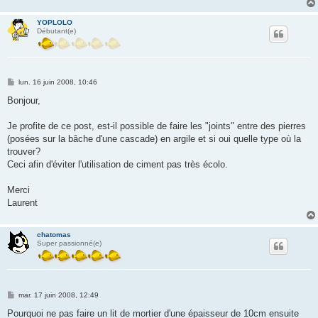
YOPLOLO
Débutant(e)
M
lun. 16 juin 2008, 10:46
e
s
Bonjour,
s
a
g
Je profite de ce post, est-il possible de faire les "joints" entre des pierres
e
(posées sur la bâche d'une cascade) en argile et si oui quelle type où la
trouver?
Ceci afin d'éviter l'utilisation de ciment pas très écolo.
Merci
Laurent
chatomas
Super passionné(e)
M
mar. 17 juin 2008, 12:49
e
s
Pourquoi ne pas faire un lit de mortier d'une épaisseur de 10cm ensuite