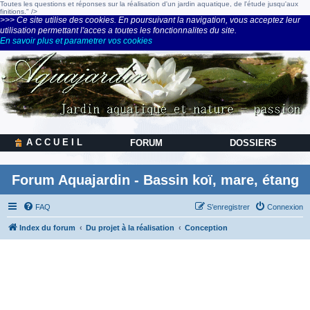
Toutes les questions et réponses sur la réalisation d'un jardin aquatique, de l'étude jusqu'aux
finitions." />
>>> Ce site utilise des cookies. En poursuivant la navigation, vous acceptez leur
utilisation permettant l'acces a toutes les fonctionnalites du site.
En savoir plus et parametrer vos cookies
A C C U E I L
FORUM
DOSSIERS
Forum Aquajardin - Bassin koï, mare, étang
FAQ
S’enregistrer
Connexion
Index du forum
Du projet à la réalisation
Conception