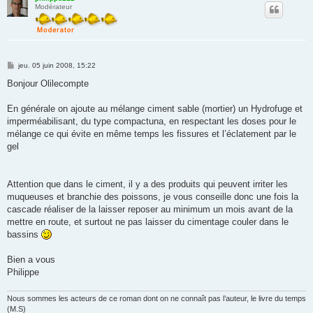
Modérateur
M
jeu. 05 juin 2008, 15:22
e
s
Bonjour Olilecompte
s
a
g
En générale on ajoute au mélange ciment sable (mortier) un Hydrofuge et
e
imperméabilisant, du type compactuna, en respectant les doses pour le
mélange ce qui évite en même temps les fissures et l’éclatement par le
gel
Attention que dans le ciment, il y a des produits qui peuvent irriter les
muqueuses et branchie des poissons, je vous conseille donc une fois la
cascade réaliser de la laisser reposer au minimum un mois avant de la
mettre en route, et surtout ne pas laisser du cimentage couler dans le
bassins
Bien a vous
Philippe
Nous sommes les acteurs de ce roman dont on ne connaît pas l’auteur, le livre du temps
(M.S)