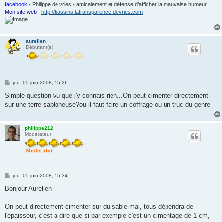
facebook
- Philippe de vries - amicalement et défense d’afficher la mauvaise humeur
Mon site web :
http://bassins.latransparence-devries.com
aurelien
Débutant(e)
M
jeu. 05 juin 2008, 15:26
e
s
Simple question vu que j'y connais rien...On peut cimenter directement
s
sur une terre sabloneuse?ou il faut faire un coffrage ou un truc du genre
a
g
e
philippe212
Modérateur
M
jeu. 05 juin 2008, 15:34
e
s
Bonjour Aurelien
s
a
g
On peut directement cimenter sur du sable mai, tous dépendra de
e
l'épaisseur, c'est a dire que si par exemple c'est un cimentage de 1 cm,