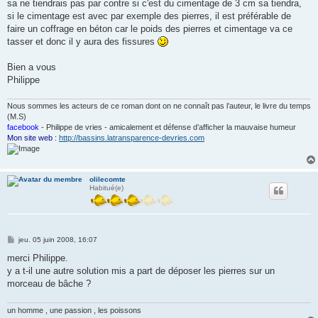
sa ne tiendrais pas par contre si c'est du cimentage de 3 cm sa tiendra,
si le cimentage est avec par exemple des pierres, il est préférable de
faire un coffrage en béton car le poids des pierres et cimentage va ce
tasser et donc il y aura des fissures
Bien a vous
Philippe
Nous sommes les acteurs de ce roman dont on ne connaît pas l’auteur, le livre du temps
(M.S)
facebook
- Philippe de vries - amicalement et défense d’afficher la mauvaise humeur
Mon site web :
http://bassins.latransparence-devries.com
olilecomte
Habitué(e)
M
jeu. 05 juin 2008, 16:07
e
s
merci Philippe.
s
y a t-il une autre solution mis a part de déposer les pierres sur un
a
g
morceau de bâche ?
e
un homme , une passion , les poissons