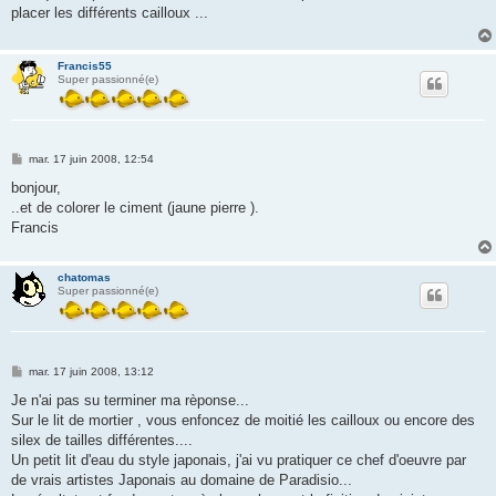
s
placer les différents cailloux ...
a
g
e
Francis55
Super passionné(e)
M
mar. 17 juin 2008, 12:54
e
s
bonjour,
s
..et de colorer le ciment (jaune pierre ).
a
g
Francis
e
chatomas
Super passionné(e)
M
mar. 17 juin 2008, 13:12
e
s
Je n'ai pas su terminer ma rèponse...
s
Sur le lit de mortier , vous enfoncez de moitié les cailloux ou encore des
a
g
silex de tailles différentes....
e
Un petit lit d'eau du style japonais, j'ai vu pratiquer ce chef d'oeuvre par
de vrais artistes Japonais au domaine de Paradisio...