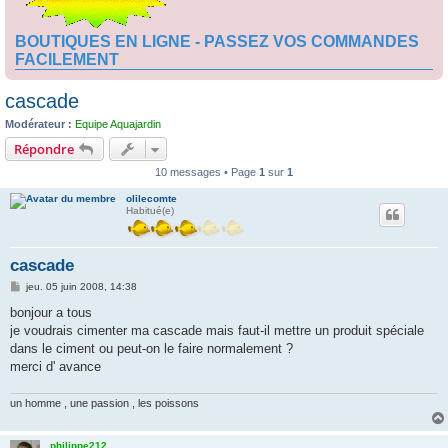
BOUTIQUES EN LIGNE - PASSEZ VOS COMMANDES
FACILEMENT
cascade
Modérateur :
Equipe Aquajardin
Répondre
10 messages • Page
1
sur
1
olilecomte
Habitué(e)
cascade
M
jeu. 05 juin 2008, 14:38
e
s
bonjour a tous
s
je voudrais cimenter ma cascade mais faut-il mettre un produit spéciale
a
g
dans le ciment ou peut-on le faire normalement ?
e
merci d' avance
un homme , une passion , les poissons
philippe212