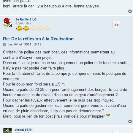
avec port gratuit....
bon! j'arrete là car il y a beaucoup à dire, bonne analyse
Jé Re My 2 LO
Apprenti(e)
Re: De la réflexion à la Réalisation
M
dim. 04 juin 2023, 10:21
e
s
Christ tu ne pollue pas mon post, ces informations permettent au
s
contraire d'étayer mon projet.
a
g
Donc au final si je me base sur uniquement un palier et le fond cela suffit,
e
il n'y a pas nécessité d'en faire plus .
Pour la filtration et l'arrêt de la pompe je comprend mieux le pourquoi du
comment.
Pour le coup mon fond sera a 1.5 m
Quand tu parle de 20 30 cm pour l'aménagement des berges, tu parle de
hauteur au dessus du niveau d'eau ou de largeur d'aménagement ?
Pour cacher les tuyaux effectivement je ne suis pas trop inquiet.
Quand tu parle de gestion de l'eau, comment gérer vous le niveau d'eau
en cas de pluie abondante, il n'y a a pas de débordement ?
Merci pour le lien de ton post j'irais voir cela pour m'inspirer
christ31530