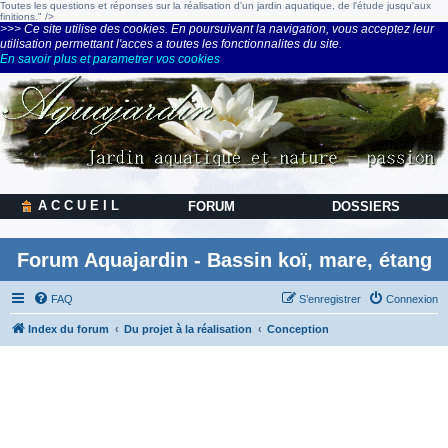
Toutes les questions et réponses sur la réalisation d'un jardin aquatique, de l'étude jusqu'aux
finitions." />
>>> Ce site utilise des cookies. En poursuivant la navigation, vous acceptez leur
utilisation permettant l'acces a toutes les fonctionnalites du site.
En savoir plus et parametrer vos cookies
A C C U E I L
FORUM
DOSSIERS
Forum Aquajardin - Bassin koï, mare, étang
FAQ
S’enregistrer
Connexion
Index du forum
Du projet à la réalisation
Conception