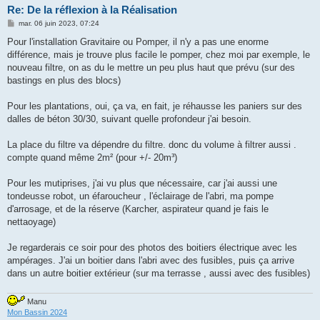
Re: De la réflexion à la Réalisation
M
mar. 06 juin 2023, 07:24
e
s
Pour l'installation Gravitaire ou Pomper, il n'y a pas une enorme
s
différence, mais je trouve plus facile le pomper, chez moi par exemple, le
a
g
nouveau filtre, on as du le mettre un peu plus haut que prévu (sur des
e
bastings en plus des blocs)
Pour les plantations, oui, ça va, en fait, je réhausse les paniers sur des
dalles de béton 30/30, suivant quelle profondeur j'ai besoin.
La place du filtre va dépendre du filtre. donc du volume à filtrer aussi .
compte quand même 2m² (pour +/- 20m³)
Pour les mutiprises, j'ai vu plus que nécessaire, car j'ai aussi une
tondeusse robot, un éfaroucheur , l'éclairage de l'abri, ma pompe
d'arrosage, et de la réserve (Karcher, aspirateur quand je fais le
nettaoyage)
Je regarderais ce soir pour des photos des boitiers électrique avec les
ampérages. J'ai un boitier dans l'abri avec des fusibles, puis ça arrive
dans un autre boitier extérieur (sur ma terrasse , aussi avec des fusibles)
Manu
Mon Bassin 2024