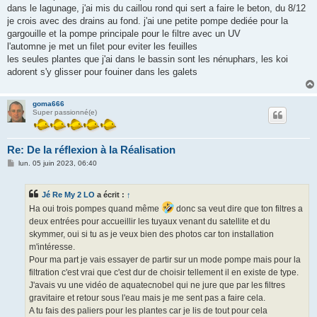
dans le lagunage, j'ai mis du caillou rond qui sert a faire le beton, du 8/12
je crois avec des drains au fond. j'ai une petite pompe dediée pour la
gargouille et la pompe principale pour le filtre avec un UV
l'automne je met un filet pour eviter les feuilles
les seules plantes que j'ai dans le bassin sont les nénuphars, les koi
adorent s'y glisser pour fouiner dans les galets
goma666
Super passionné(e)
Re: De la réflexion à la Réalisation
M
lun. 05 juin 2023, 06:40
e
s
s
Jé Re My 2 LO
a écrit :
↑
a
g
Ha oui trois pompes quand même
donc sa veut dire que ton filtres a
e
deux entrées pour accueillir les tuyaux venant du satellite et du
skymmer, oui si tu as je veux bien des photos car ton installation
m'intéresse.
Pour ma part je vais essayer de partir sur un mode pompe mais pour la
filtration c'est vrai que c'est dur de choisir tellement il en existe de type.
J'avais vu une vidéo de aquatecnobel qui ne jure que par les filtres
gravitaire et retour sous l'eau mais je me sent pas a faire cela.
A tu fais des paliers pour les plantes car je lis de tout pour cela