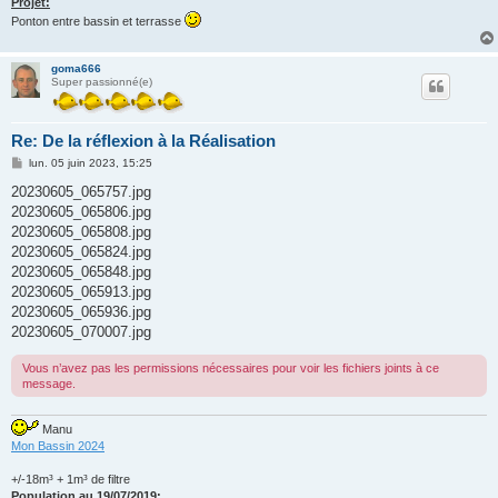
Projet:
Ponton entre bassin et terrasse
goma666
Super passionné(e)
Re: De la réflexion à la Réalisation
M
lun. 05 juin 2023, 15:25
e
s
20230605_065757.jpg
s
20230605_065806.jpg
a
g
20230605_065808.jpg
e
20230605_065824.jpg
20230605_065848.jpg
20230605_065913.jpg
20230605_065936.jpg
20230605_070007.jpg
Vous n’avez pas les permissions nécessaires pour voir les fichiers joints à ce
message.
Manu
Mon Bassin 2024
+/-18m³ + 1m³ de filtre
Population au 19/07/2019: