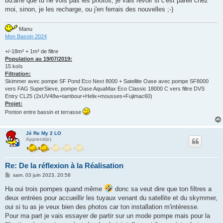
bizarre que tu ne vois pas les photos, je vais revoir si c'est pareil chez
moi, sinon, je les recharge, ou j'en ferrais des nouvelles ;-)
Manu
Mon Bassin 2024
+/-18m³ + 1m³ de filtre
Population au 19/07/2019:
15 koïs
Filtration:
Skimmer avec pompe SF Pond Eco Next 8000 + Satellite Oase avec pompe SF8000
vers FAG SuperSieve, pompe Oase AquaMax Eco Classic 18000 C vers filtre DVS
Entry CL25 (2xUV48w+tambour+Helix+mousses+Fujimac60)
Projet:
Ponton entre bassin et terrasse
Jé Re My 2 LO
Apprenti(e)
Re: De la réflexion à la Réalisation
M
sam. 03 juin 2023, 20:58
e
s
Ha oui trois pompes quand même
donc sa veut dire que ton filtres a
s
deux entrées pour accueillir les tuyaux venant du satellite et du skymmer,
a
g
oui si tu as je veux bien des photos car ton installation m'intéresse.
e
Pour ma part je vais essayer de partir sur un mode pompe mais pour la