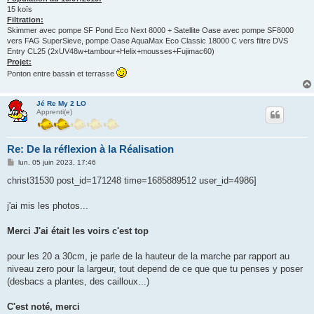
15 koïs
Filtration:
Skimmer avec pompe SF Pond Eco Next 8000 + Satellite Oase avec pompe SF8000
vers FAG SuperSieve, pompe Oase AquaMax Eco Classic 18000 C vers filtre DVS
Entry CL25 (2xUV48w+tambour+Helix+mousses+Fujimac60)
Projet:
Ponton entre bassin et terrasse
Jé Re My 2 LO
Apprenti(e)
Re: De la réflexion à la Réalisation
M
lun. 05 juin 2023, 17:46
e
s
christ31530 post_id=171248 time=1685889512 user_id=4986]
s
a
g
j'ai mis les photos...
e
Merci J'ai était les voirs c'est top
pour les 20 a 30cm, je parle de la hauteur de la marche par rapport au
niveau zero pour la largeur, tout depend de ce que que tu penses y poser
(desbacs a plantes, des cailloux...)
C'est noté, merci