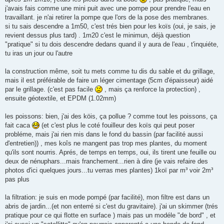
j'avais fais comme une mini puit avec une pompe pour prendre l'eau en
travaillant. je n'ai retirer la pompe que l'ors de la pose des membranes.
si tu sais descendre a 1m50, c'est trés bien pour les koïs (oui, je sais, je
revient dessus plus tard) . 1m20 c'est le minimun, déjà question
"pratique" si tu dois descendre dedans quand il y aura de l'eau , t'inquiéte,
tu iras un jour ou l'autre
la construction même, soit tu mets comme tu dis du sable et du grillage,
mais il est préférable de faire un léger cimentage (5cm d'épaisseur) aidé
par le grillage. (c'est pas facile
, mais ça renforce la protection) ,
ensuite géotextile, et EPDM (1.02mm)
les poissons: bien, j'ai des köis, ça pollue ? comme tout les poissons, ça
fait caca
(et c'est plus le coté fouilleur des koïs qui peut poser
probléme, mais j'ai rien mis dans le fond du bassin (par facilité aussi
d'entretien)) , mes koîs ne mangent pas trop mes plantes, du moment
qu'ils sont nourris. Aprés, de temps en temps, oui, ils tirent une feuille ou
deux de nénuphars...mais franchement...rien à dire (je vais refaire des
photos d'ici quelques jours...tu verras mes plantes) 1koï par m³ voir 2m³
pas plus
la filtration: je suis en mode pompé (par facilité), mon filtre est dans un
abris de jardin...(et non enterré si c'est du gravitaire). j'ai un skimmer (trés
pratique pour ce qui flotte en surface ) mais pas un modéle "de bord" , et