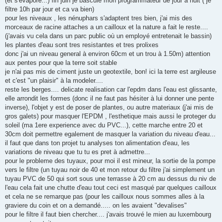
(et s'evapore...) fin juin je bascule mon programmateur de jour à nuit ( je
filtre 10h par jour et ca va bien)
pour les niveaux , les nénuphars s'adaptent tres bien, j'ai mis des
morceaux de racine attaches a un cailloux et la nature a fait le reste....
(j'avais vu cela dans un parc public où un employé entretenait le bassin)
les plantes d'eau sont tres resistantes et tres prolixes
donc j'ai un niveau general à environ 60cm et un trou à 1.50m) attention
aux pentes pour que la terre soit stable
je n'ai pas mis de ciment juste un geotextile, bon! ici la terre est argileuse
et c'est "un plaisir" à la modeler....
reste les berges.... delicate realisation car l'epdm dans l'eau est glissante,
elle arrondit les formes (donc il ne faut pas hésiter à lui donner une pente
inverse), l'objet y est de poser de plantes, ou autre materiaux (j'ai mis de
gros galets) pour masquer l'EPDM , l'esthetique mais aussi le proteger du
soleil (ma 1ere experience avec du PVC...), cette marche entre 20 et
30cm doit permettre egalement de masquer la variation du niveau d'eau...
il faut que dans ton projet tu analyses ton alimentation d'eau, les
variations de niveau que tu tu es pret à admettre...
pour le probleme des tuyaux, pour moi il est mineur, la sortie de la pompe
vers le filtre (un tuyau noir de 40 et mon retour du filtre j'ai simplement un
tuyau PVC de 50 qui sort sous une terrasse à 20 cm au dessus du niv de
l'eau cela fait une chutte d'eau tout ceci est masqué par quelques cailloux
et cela ne se remarque pas (pour les cailloux nous sommes alles à la
graviere du coin et on a demandé..... on les avaient "devalises"
pour le filtre il faut bien chercher.... j'avais trouvé le mien au luxembourg