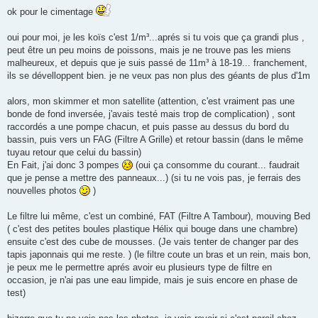
ok pour le cimentage
oui pour moi, je les koïs c'est 1/m³...aprés si tu vois que ça grandi plus ,
peut être un peu moins de poissons, mais je ne trouve pas les miens
malheureux, et depuis que je suis passé de 11m³ à 18-19... franchement,
ils se dévelloppent bien. je ne veux pas non plus des géants de plus d'1m
alors, mon skimmer et mon satellite (attention, c'est vraiment pas une
bonde de fond inversée, j'avais testé mais trop de complication) , sont
raccordés a une pompe chacun, et puis passe au dessus du bord du
bassin, puis vers un FAG (Filtre A Grille) et retour bassin (dans le même
tuyau retour que celui du bassin)
En Fait, j'ai donc 3 pompes
(oui ça consomme du courant... faudrait
que je pense a mettre des panneaux...) (si tu ne vois pas, je ferrais des
nouvelles photos
)
Le filtre lui même, c'est un combiné, FAT (Filtre A Tambour), mouving Bed
( c'est des petites boules plastique Hélix qui bouge dans une chambre)
ensuite c'est des cube de mousses. (Je vais tenter de changer par des
tapis japonnais qui me reste. ) (le filtre coute un bras et un rein, mais bon,
je peux me le permettre aprés avoir eu plusieurs type de filtre en
occasion, je n'ai pas une eau limpide, mais je suis encore en phase de
test)