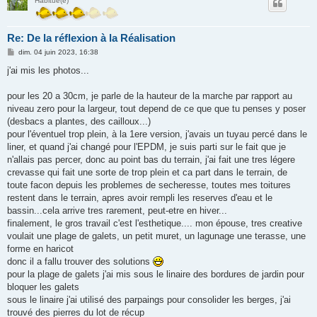
Habitué(e)
Re: De la réflexion à la Réalisation
M
dim. 04 juin 2023, 16:38
e
s
j'ai mis les photos...
s
a
g
pour les 20 a 30cm, je parle de la hauteur de la marche par rapport au
e
niveau zero pour la largeur, tout depend de ce que que tu penses y poser
(desbacs a plantes, des cailloux...)
pour l'éventuel trop plein, à la 1ere version, j'avais un tuyau percé dans le
liner, et quand j'ai changé pour l'EPDM, je suis parti sur le fait que je
n'allais pas percer, donc au point bas du terrain, j'ai fait une tres légere
crevasse qui fait une sorte de trop plein et ca part dans le terrain, de
toute facon depuis les problemes de secheresse, toutes mes toitures
restent dans le terrain, apres avoir rempli les reserves d'eau et le
bassin...cela arrive tres rarement, peut-etre en hiver...
finalement, le gros travail c'est l'esthetique.... mon épouse, tres creative
voulait une plage de galets, un petit muret, un lagunage une terasse, une
forme en haricot
donc il a fallu trouver des solutions
pour la plage de galets j'ai mis sous le linaire des bordures de jardin pour
bloquer les galets
sous le linaire j'ai utilisé des parpaings pour consolider les berges, j'ai
trouvé des pierres du lot de récup