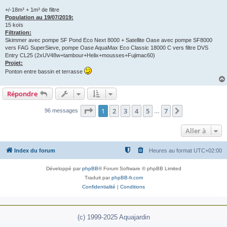
+/-18m³ + 1m³ de filtre
Population au 19/07/2019:
15 koïs
Filtration:
Skimmer avec pompe SF Pond Eco Next 8000 + Satellite Oase avec pompe SF8000
vers FAG SuperSieve, pompe Oase AquaMax Eco Classic 18000 C vers filtre DVS
Entry CL25 (2xUV48w+tambour+Helix+mousses+Fujimac60)
Projet:
Ponton entre bassin et terrasse
Répondre
Page
1
sur
7
1
2
3
4
5
7
Suivante
96 messages
…
Aller à
Index du forum
Heures au format
UTC+02:00
Développé par
phpBB
® Forum Software © phpBB Limited
Traduit par
phpBB-fr.com
Confidentialité
|
Conditions
(c) 1999-2025 Aquajardin