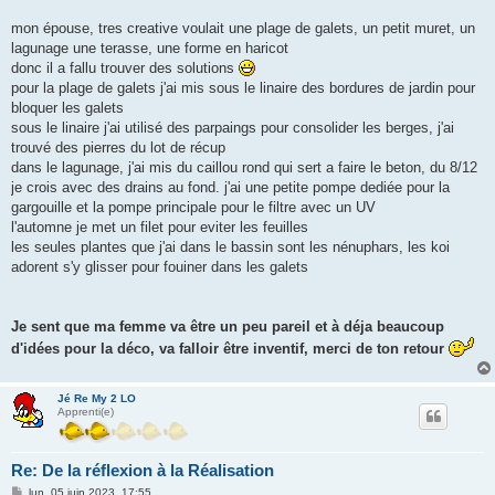
mon épouse, tres creative voulait une plage de galets, un petit muret, un
lagunage une terasse, une forme en haricot
donc il a fallu trouver des solutions
pour la plage de galets j'ai mis sous le linaire des bordures de jardin pour
bloquer les galets
sous le linaire j'ai utilisé des parpaings pour consolider les berges, j'ai
trouvé des pierres du lot de récup
dans le lagunage, j'ai mis du caillou rond qui sert a faire le beton, du 8/12
je crois avec des drains au fond. j'ai une petite pompe dediée pour la
gargouille et la pompe principale pour le filtre avec un UV
l'automne je met un filet pour eviter les feuilles
les seules plantes que j'ai dans le bassin sont les nénuphars, les koi
adorent s'y glisser pour fouiner dans les galets
Je sent que ma femme va être un peu pareil et à déja beaucoup
d'idées pour la déco, va falloir être inventif, merci de ton retour
Jé Re My 2 LO
Apprenti(e)
Re: De la réflexion à la Réalisation
M
lun. 05 juin 2023, 17:55