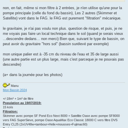
non, en fait, même si mon filtre à 2 entrées, je n'en utilise qu'une pour la
pompe principale (celle du fond du bassin), Les 2 autres (Skimmer et
Satellite) vont dans le FAG. le FAG est purement "filtration" mécanique.
le gravitaire, je n'ai pas voulu non plus. question de risque, et puis, je ne
me voyais pas faire un local technique dans le sol (quand je serais vieux
...descendre dedans... non merci) Bien que, suivant le type de bassin, on
peut avoir du gravitaire "hors sol" (bassin surélevé par exemple)
mon unique palier est à -35 cm du niveau de l'eau et 35 de large aussi
(une autre partie est un plus large, mais c'est parceque je ne pouvais pas
descendre)
(a+ dans la journée pour les photos)
Manu
Mon Bassin 2024
+/-18m³ + 1m³ de filtre
Population au 19/07/2019:
15 koïs
Filtration:
Skimmer avec pompe SF Pond Eco Next 8000 + Satellite Oase avec pompe SF8000
vers FAG SuperSieve, pompe Oase AquaMax Eco Classic 18000 C vers filtre DVS
Entry CL25 (2xUV48w+tambour+Helix+mousses+Fujimac60)