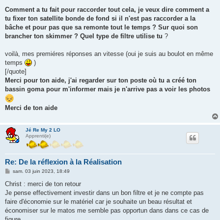
Comment a tu fait pour raccorder tout cela, je veux dire comment a
tu fixer ton satellite bonde de fond si il n'est pas raccorder a la
bâche et pour pas que sa remonte tout le temps ? Sur quoi son
brancher ton skimmer ? Quel type de filtre utilise tu
?
voilà, mes premiéres réponses an vitesse (oui je suis au boulot en même
temps
)
[/quote]
Merci pour ton aide, j'ai regarder sur ton poste où tu a créé ton
bassin goma pour m'informer mais je n'arrive pas a voir les photos
Merci de ton aide
Jé Re My 2 LO
Apprenti(e)
Re: De la réflexion à la Réalisation
M
sam. 03 juin 2023, 18:49
e
s
Christ : merci de ton retour
s
Je pense effectivement investir dans un bon filtre et je ne compte pas
a
g
faire d'économie sur le matériel car je souhaite un beau résultat et
e
économiser sur le matos me semble pas opportun dans dans ce cas de
figure.