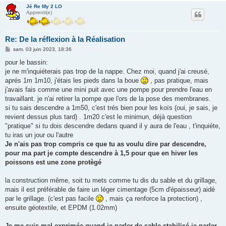
Jé Re My 2 LO
Apprenti(e)
Re: De la réflexion à la Réalisation
M
sam. 03 juin 2023, 18:36
e
s
pour le bassin:
s
je ne m'inquiéterais pas trop de la nappe. Chez moi, quand j'ai creusé,
a
g
aprés 1m 1m10, j'étais les pieds dans la boue
, pas pratique, mais
e
j'avais fais comme une mini puit avec une pompe pour prendre l'eau en
travaillant. je n'ai retirer la pompe que l'ors de la pose des membranes.
si tu sais descendre a 1m50, c'est trés bien pour les koïs (oui, je sais, je
revient dessus plus tard) . 1m20 c'est le minimun, déjà question
"pratique" si tu dois descendre dedans quand il y aura de l'eau , t'inquiéte,
tu iras un jour ou l'autre
Je n'ais pas trop compris ce que tu as voulu dire par descendre,
pour ma part je compte descendre à 1,5 pour que en hiver les
poissons est une zone protègé
la construction même, soit tu mets comme tu dis du sable et du grillage,
mais il est préférable de faire un léger cimentage (5cm d'épaisseur) aidé
par le grillage. (c'est pas facile
, mais ça renforce la protection) ,
ensuite géotextile, et EPDM (1.02mm)
Je me suis mal exprimée quand je parler de sable stabilisé je parler