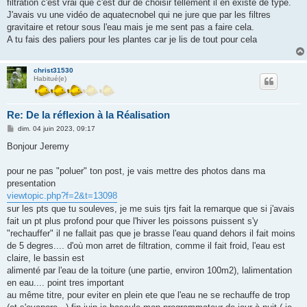
filtration c'est vrai que c'est dur de choisir tellement il en existe de type.
J'avais vu une vidéo de aquatecnobel qui ne jure que par les filtres
gravitaire et retour sous l'eau mais je me sent pas a faire cela.
A tu fais des paliers pour les plantes car je lis de tout pour cela
christ31530
Habitué(e)
Re: De la réflexion à la Réalisation
M
dim. 04 juin 2023, 09:17
e
s
Bonjour Jeremy
s
a
g
pour ne pas "poluer" ton post, je vais mettre des photos dans ma
e
presentation
viewtopic.php?f=2&t=13098
sur les pts que tu souleves, je me suis tjrs fait la remarque que si j'avais
fait un pt plus profond pour que l'hiver les poissons puissent s'y
"rechauffer" il ne fallait pas que je brasse l'eau quand dehors il fait moins
de 5 degres.... d'où mon arret de filtration, comme il fait froid, l'eau est
claire, le bassin est
alimenté par l'eau de la toiture (une partie, environ 100m2), lalimentation
en eau.... point tres important
au même titre, pour eviter en plein ete que l'eau ne se rechauffe de trop