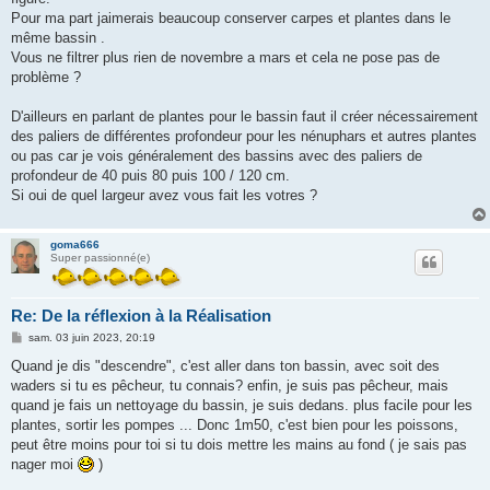
Pour ma part jaimerais beaucoup conserver carpes et plantes dans le
même bassin .
Vous ne filtrer plus rien de novembre a mars et cela ne pose pas de
problème ?
D'ailleurs en parlant de plantes pour le bassin faut il créer nécessairement
des paliers de différentes profondeur pour les nénuphars et autres plantes
ou pas car je vois généralement des bassins avec des paliers de
profondeur de 40 puis 80 puis 100 / 120 cm.
Si oui de quel largeur avez vous fait les votres ?
goma666
Super passionné(e)
Re: De la réflexion à la Réalisation
M
sam. 03 juin 2023, 20:19
e
s
Quand je dis "descendre", c'est aller dans ton bassin, avec soit des
s
waders si tu es pêcheur, tu connais? enfin, je suis pas pêcheur, mais
a
g
quand je fais un nettoyage du bassin, je suis dedans. plus facile pour les
e
plantes, sortir les pompes ... Donc 1m50, c'est bien pour les poissons,
peut être moins pour toi si tu dois mettre les mains au fond ( je sais pas
nager moi
)