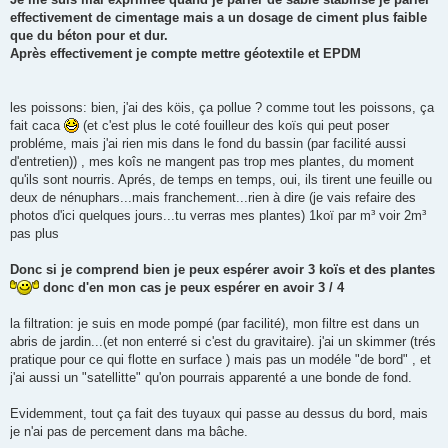
effectivement de cimentage mais a un dosage de ciment plus faible
que du béton pour et dur.
Après effectivement je compte mettre géotextile et EPDM
les poissons: bien, j'ai des köis, ça pollue ? comme tout les poissons, ça
fait caca
(et c'est plus le coté fouilleur des koïs qui peut poser
probléme, mais j'ai rien mis dans le fond du bassin (par facilité aussi
d'entretien)) , mes koîs ne mangent pas trop mes plantes, du moment
qu'ils sont nourris. Aprés, de temps en temps, oui, ils tirent une feuille ou
deux de nénuphars...mais franchement...rien à dire (je vais refaire des
photos d'ici quelques jours...tu verras mes plantes) 1koï par m³ voir 2m³
pas plus
Donc si je comprend bien je peux espérer avoir 3 koïs et des plantes
donc d'en mon cas je peux espérer en avoir 3 / 4
la filtration: je suis en mode pompé (par facilité), mon filtre est dans un
abris de jardin...(et non enterré si c'est du gravitaire). j'ai un skimmer (trés
pratique pour ce qui flotte en surface ) mais pas un modéle "de bord" , et
j'ai aussi un "satellitte" qu'on pourrais apparenté a une bonde de fond.
Evidemment, tout ça fait des tuyaux qui passe au dessus du bord, mais
je n'ai pas de percement dans ma bâche.