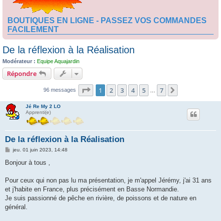
BOUTIQUES EN LIGNE - PASSEZ VOS COMMANDES
FACILEMENT
De la réflexion à la Réalisation
Modérateur :
Equipe Aquajardin
Répondre
Page
1
sur
7
1
2
3
4
5
7
Suivante
96 messages
…
Jé Re My 2 LO
Apprenti(e)
De la réflexion à la Réalisation
M
jeu. 01 juin 2023, 14:48
e
s
Bonjour à tous ,
s
a
g
Pour ceux qui non pas lu ma présentation, je m'appel Jérémy, j'ai 31 ans
e
et j'habite en France, plus précisément en Basse Normandie.
Je suis passionné de pêche en rivière, de poissons et de nature en
général.