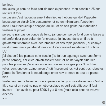
e
s
bonjour,
s
moi aussi je peux te faire part de mon experience. mon bassin a 25 ans,
a
g
revisité 3 fois.
e
un bassin c'est l'aboutissement d'un lieu esthetique qui doit t'apporter
beaucoup de plaisir à le contempler, et ce en minimisant l'entretien
donc il faut beaucoup d'analyse du lieu et de ses goûts pour aboutir à
finaliser le projet
perso, je n'ai pas de bonde de fond, j'ai une pompe de fond que je laisse à
mi profondeur pour eviter de l'encrasser. j'ai investi dans un filtre à
gravitémultichambre avec des brosses et des tapis japonais. j'ai essayé
un skimmer mais j'ai abandonné car il s'encrassait rapidement? unfiltre
UV
j'ai dissocié les plantes et le bassin (j'ai fait un lagunage avec une 2eme
petite pompe), car elles envahissaient tout, et on ne voyait plus rien
pour les poissons j'ai abandonné les poissons rouges pour 3 ou 4 koi
(elles sont une quinzaine aujourd'hui) finalement les koi sont tres robustes
j'arrete la filtration et le nourrissage entre nov et mars et tout se passe
bien
finalement sur la base de mon experience, le gros investissement c'est le
filtre car si on veut ne pas en etre esclave et qu'il soit efficace, il faut
investir... j'en avait eu pour 500€ il y a 8 ans (mais cela peut se trouver
d'occas
a +