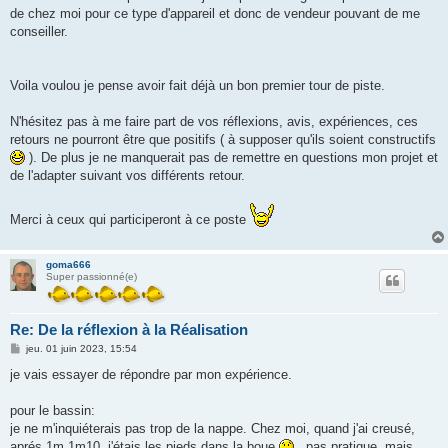
de chez moi pour ce type d'appareil et donc de vendeur pouvant de me
conseiller.
Voila voulou je pense avoir fait déjà un bon premier tour de piste.
N'hésitez pas à me faire part de vos réflexions, avis, expériences, ces
retours ne pourront être que positifs ( à supposer qu'ils soient constructifs
). De plus je ne manquerait pas de remettre en questions mon projet et
de l'adapter suivant vos différents retour.
Merci à ceux qui participeront à ce poste
goma666
Super passionné(e)
Re: De la réflexion à la Réalisation
M
jeu. 01 juin 2023, 15:54
e
s
je vais essayer de répondre par mon expérience.
s
a
g
pour le bassin:
e
je ne m'inquiéterais pas trop de la nappe. Chez moi, quand j'ai creusé,
aprés 1m 1m10, j'étais les pieds dans la boue
, pas pratique, mais