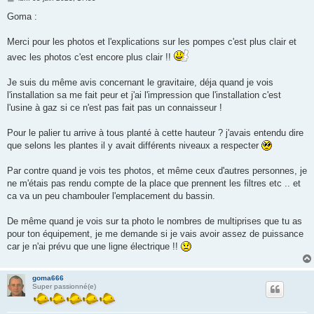
e
s
Goma :
s
a
g
Merci pour les photos et l'explications sur les pompes c'est plus clair et
e
avec les photos c'est encore plus clair !!
Je suis du même avis concernant le gravitaire, déja quand je vois
l'installation sa me fait peur et j'ai l'impression que l'installation c'est
l'usine à gaz si ce n'est pas fait pas un connaisseur !
Pour le palier tu arrive à tous planté à cette hauteur ? j'avais entendu dire
que selons les plantes il y avait différents niveaux a respecter
Par contre quand je vois tes photos, et même ceux d'autres personnes, je
ne m'étais pas rendu compte de la place que prennent les filtres etc .. et
ca va un peu chambouler l'emplacement du bassin.
De même quand je vois sur ta photo le nombres de multiprises que tu as
pour ton équipement, je me demande si je vais avoir assez de puissance
car je n'ai prévu que une ligne électrique !!
goma666
Super passionné(e)