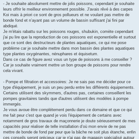
- Je souhaite absolument mettre de jolis poissons, cependant je souhaite
leurs offrir le meilleur environnement possible. J'avais rêvé à des carpes
Koi mais à priori ce sont de gros pollueurs et ne voulant pas mettre de
bonde fond et n’ayant pas un volume de bassin suffisant j'ai fini par
abdiqué.
Je m'étais rabattu sur les poissons rouges, shubukin, comète cependant
j'ai pu lire que la reproduction de ces poissons est exponentielle et surtout
que ce sont des destructeurs de plantes aquatiques, ce qui me pose
problème car je souhaite mettre dans mon bassin des plantes aquatiques
type plantes oxygénantes, nénuphares et équisetum.
Dans ce cas de figure avez vous un type de poissons à me conseiller ?
Car je souhaite vraiment mettre un bon groupe de poissons pour rendre
cela vivant.
- Pompe et filtration et accessoires: Je ne sais pas me décider pour ce
type d'équipement, je suis un peu perdu entre les différents équipements.
Certains utilisent des skymmers, d'autres pas, certaines conseillent les
pompes gravitaires tandis que d'autres utilisent des modèles à pompe
immergés.
Je vous avoue être complétement perdu dans ce domaine et que ce qui
me fait peur c'est que quand je vois l'équipement de certains avec
notamment de gros travaux de maçonnerie je doute sérieusement de mes
capacités pour réaliser de telle installation d’où mon envie de ne pas
mettre de bonde de fond par peur que la bâche ne soit plus étanche, enfin
ces conseils seront précieux car je n'ai pas de magasin spécialisé autour