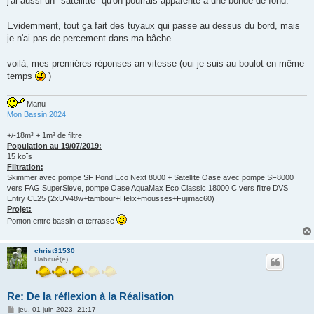
j'ai aussi un "satellitte" qu'on pourrais apparenté a une bonde de fond.
Evidemment, tout ça fait des tuyaux qui passe au dessus du bord, mais
je n'ai pas de percement dans ma bâche.
voilà, mes premiéres réponses an vitesse (oui je suis au boulot en même
temps
)
Manu
Mon Bassin 2024
+/-18m³ + 1m³ de filtre
Population au 19/07/2019:
15 koïs
Filtration:
Skimmer avec pompe SF Pond Eco Next 8000 + Satellite Oase avec pompe SF8000
vers FAG SuperSieve, pompe Oase AquaMax Eco Classic 18000 C vers filtre DVS
Entry CL25 (2xUV48w+tambour+Helix+mousses+Fujimac60)
Projet:
Ponton entre bassin et terrasse
christ31530
Habitué(e)
Re: De la réflexion à la Réalisation
M
jeu. 01 juin 2023, 21:17