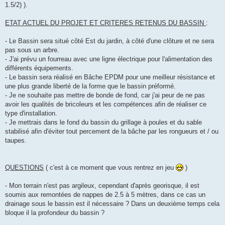
1.5/2) ).
ETAT ACTUEL DU PROJET ET CRITERES RETENUS DU BASSIN
:
- Le Bassin sera situé côté Est du jardin, à côté d'une clôture et ne sera
pas sous un arbre.
- J'ai prévu un fourreau avec une ligne électrique pour l'alimentation des
différents équipements.
- Le bassin sera réalisé en Bâche EPDM pour une meilleur résistance et
une plus grande liberté de la forme que le bassin préformé.
- Je ne souhaite pas mettre de bonde de fond, car j'ai peur de ne pas
avoir les qualités de bricoleurs et les compétences afin de réaliser ce
type d'installation.
- Je mettrais dans le fond du bassin du grillage à poules et du sable
stabilisé afin d'éviter tout percement de la bâche par les rongueurs et / ou
taupes.
QUESTIONS
( c'est à ce moment que vous rentrez en jeu
)
- Mon terrain n'est pas argileux, cependant d'après georisque, il est
soumis aux remontées de nappes de 2.5 à 5 mètres, dans ce cas un
drainage sous le bassin est il nécessaire ? Dans un deuxième temps cela
bloque il la profondeur du bassin ?