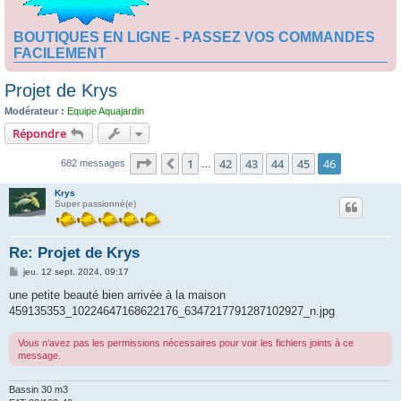
BOUTIQUES EN LIGNE - PASSEZ VOS COMMANDES
FACILEMENT
Projet de Krys
Modérateur :
Equipe Aquajardin
Répondre
Page
46
sur
46
1
42
43
44
45
46
Précédente
682 messages
…
Krys
Super passionné(e)
Re: Projet de Krys
M
jeu. 12 sept. 2024, 09:17
e
s
une petite beauté bien arrivée à la maison
s
459135353_10224647168622176_6347217791287102927_n.jpg
a
g
e
Vous n’avez pas les permissions nécessaires pour voir les fichiers joints à ce
message.
Bassin 30 m3