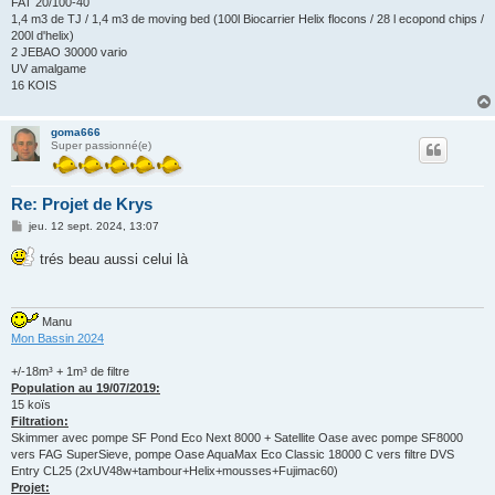
FAT 20/100-40
1,4 m3 de TJ / 1,4 m3 de moving bed (100l Biocarrier Helix flocons / 28 l ecopond chips /
200l d'helix)
2 JEBAO 30000 vario
UV amalgame
16 KOIS
goma666
Super passionné(e)
Re: Projet de Krys
M
jeu. 12 sept. 2024, 13:07
e
s
trés beau aussi celui là
s
a
g
e
Manu
Mon Bassin 2024
+/-18m³ + 1m³ de filtre
Population au 19/07/2019:
15 koïs
Filtration:
Skimmer avec pompe SF Pond Eco Next 8000 + Satellite Oase avec pompe SF8000
vers FAG SuperSieve, pompe Oase AquaMax Eco Classic 18000 C vers filtre DVS
Entry CL25 (2xUV48w+tambour+Helix+mousses+Fujimac60)
Projet: