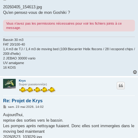
e
s
20260405_154613.jpg
s
Qu'en pensez-vous de mon Goshiki ?
a
g
e
Vous n’avez pas les permissions nécessaires pour voir les fichiers joints à ce
message.
Bassin 30 m3
FAT 20/100-40
1,4 m3 de TJ / 1,4 m3 de moving bed (100l Biocarrier Helix flocons / 28 l ecopond chips /
200l d'helix)
2 JEBAO 30000 vario
UV amalgame
16 KOIS
Krys
Super passionné(e)
Re: Projet de Krys
M
sam. 23 mai 2026, 14:02
e
s
Aujourd'hui,
s
reprise des sorties vers le bassin.
a
g
Les pompes après nettoyage fuiaient. Donc elles sont immergées dans le
e
moving bed maintenant
20260523_103029.jpg