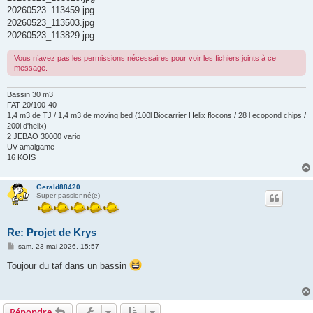
20260523_113459.jpg
20260523_113503.jpg
20260523_113829.jpg
Vous n’avez pas les permissions nécessaires pour voir les fichiers joints à ce
message.
Bassin 30 m3
FAT 20/100-40
1,4 m3 de TJ / 1,4 m3 de moving bed (100l Biocarrier Helix flocons / 28 l ecopond chips /
200l d'helix)
2 JEBAO 30000 vario
UV amalgame
16 KOIS
Gerald88420
Super passionné(e)
Re: Projet de Krys
M
sam. 23 mai 2026, 15:57
e
s
Toujour du taf dans un bassin
s
a
g
e
Répondre