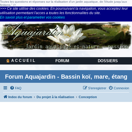
Toutes les questions et réponses sur la réalisation d'un jardin aquatique, de l'étude jusqu'aux
finitions." />
>>> Ce site utilise des cookies. En poursuivant la navigation, vous acceptez leur
utilisation permettant l'acces a toutes les fonctionnalites du site.
En savoir plus et parametrer vos cookies
A C C U E I L
FORUM
DOSSIERS
Forum Aquajardin - Bassin koï, mare, étang
FAQ
S’enregistrer
Connexion
Index du forum
Du projet à la réalisation
Conception