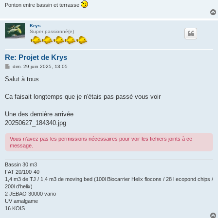
Ponton entre bassin et terrasse
Krys
Super passionné(e)
Re: Projet de Krys
M
dim. 29 juin 2025, 13:05
e
s
Salut à tous
s
a
g
Ca faisait longtemps que je n'étais pas passé vous voir
e
Une des dernière arrivée
20250627_184340.jpg
Vous n’avez pas les permissions nécessaires pour voir les fichiers joints à ce
message.
Bassin 30 m3
FAT 20/100-40
1,4 m3 de TJ / 1,4 m3 de moving bed (100l Biocarrier Helix flocons / 28 l ecopond chips /
200l d'helix)
2 JEBAO 30000 vario
UV amalgame
16 KOIS