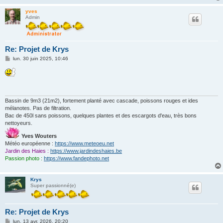
yves
Admin
Re: Projet de Krys
M
lun. 30 juin 2025, 10:46
e
s
s
a
g
e
Bassin de 9m3 (21m2), fortement planté avec cascade, poissons rouges et ides
mélanotes. Pas de filtration.
Bac de 450l sans poissons, quelques plantes et des escargots d'eau, très bons
nettoyeurs.
Yves Wouters
Météo européenne :
https://www.meteoeu.net
Jardin des Haies :
https://www.jardindeshaies.be
Passion photo :
https://www.fandephoto.net
Krys
Super passionné(e)
Re: Projet de Krys
M
lun. 13 avr. 2026, 20:20