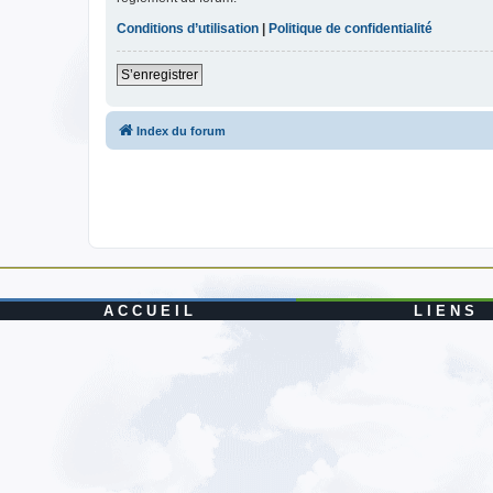
Conditions d’utilisation
|
Politique de confidentialité
S’enregistrer
Index du forum
A C C U E I L
L I E N S