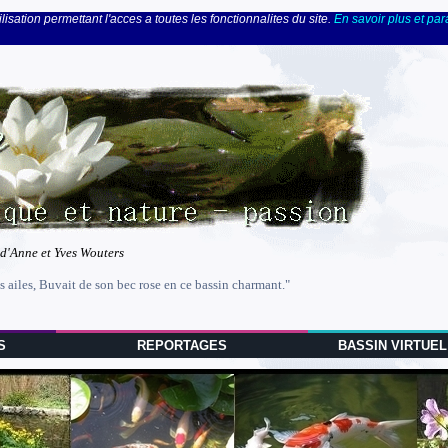
lisation permettant l'acces a toutes les fonctionnalites du site.
En savoir plus et pa
 d'Anne et Yves Wouters
s ailes, Buvait de son bec rose en ce bassin charmant."
S
REPORTAGES
BASSIN VIRTUEL