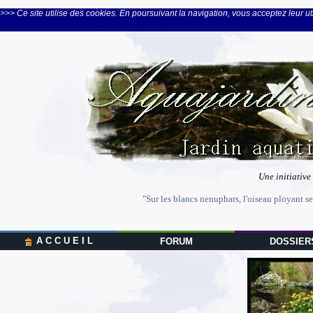
>>> Ce site utilise des cookies. En poursuivant la navigation, vous acceptez leur uti
Une initiative
"Sur les blancs nenuphars, l'oiseau ployant se
A C C U E I L
FORUM
DOSSIER