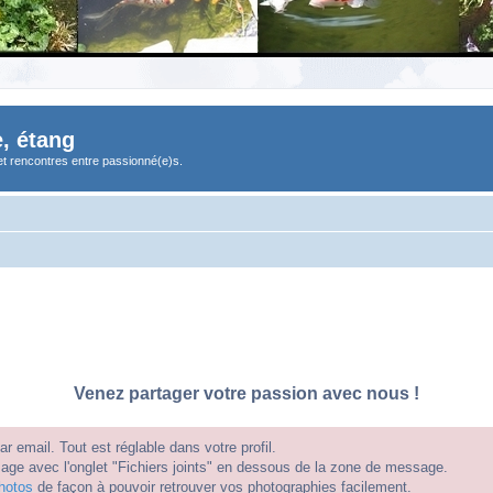
, étang
et rencontres entre passionné(e)s.
Venez partager votre passion avec nous !
 email. Tout est réglable dans votre profil.
e avec l'onglet "Fichiers joints" en dessous de la zone de message.
hotos
de façon à pouvoir retrouver vos photographies facilement.