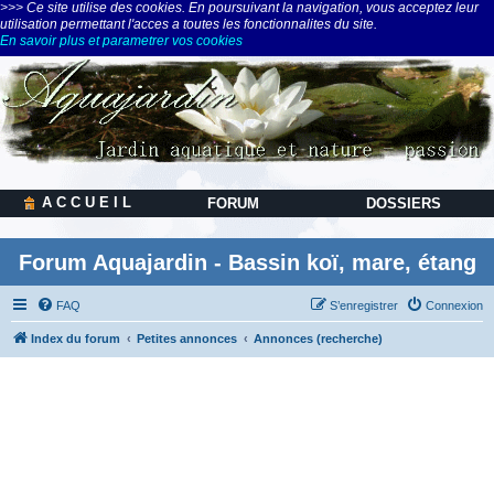
>>> Ce site utilise des cookies. En poursuivant la navigation, vous acceptez leur
utilisation permettant l'acces a toutes les fonctionnalites du site.
En savoir plus et parametrer vos cookies
A C C U E I L
FORUM
DOSSIERS
Forum Aquajardin - Bassin koï, mare, étang
FAQ
S’enregistrer
Connexion
Index du forum
Petites annonces
Annonces (recherche)