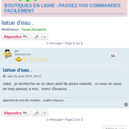
BOUTIQUES EN LIGNE - PASSEZ VOS COMMANDES
FACILEMENT
laitue d'eau .
Modérateur :
Equipe Aquajardin
Répondre
1 message • Page
1
sur
1
j-v
Débutant(e)
laitue d'eau .
M
mar. 01 août 2023, 20:11
e
s
salut , je recherche un ou deux pied de pistra statiote , si vous en avez
s
en trop pensez a moi , merci d'avance ..
a
g
e
apprenti de tout les metiers , maitre d'aucun ..
Répondre
1 message • Page
1
sur
1