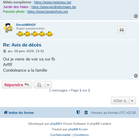
Météo européenne :
https://www.meteoeu.net
Jardin des Haies :
https://www.jardindeshaies.be
Passion photo :
https://www.fandephoto.net
Gerald88420
Super passionné(e)
Re: Avis de décès
M
jeu. 29 janv. 2026, 15:32
e
s
Oui je viens de voir sa sur fb
s
Arffff
a
g
Condoleance a la famille
e
Répondre
2 messages • Page
1
sur
1
Aller à
Index du forum
Heures au format
UTC+02:00
Développé par
phpBB
® Forum Software © phpBB Limited
Traduit par
phpBB-fr.com
Confidentialité
|
Conditions