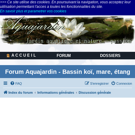
>>> Ce site utilise des cookies. En poursuivant la navigation, vous acceptez leur
utilisation permettant l'acces a toutes les fonctionnalites du site.
En savoir plus et parametrer vos cookies
A C C U E I L
FORUM
DOSSIERS
Forum Aquajardin - Bassin koï, mare, étang
FAQ
S’enregistrer
Connexion
Index du forum
Informations générales
Discussion générale