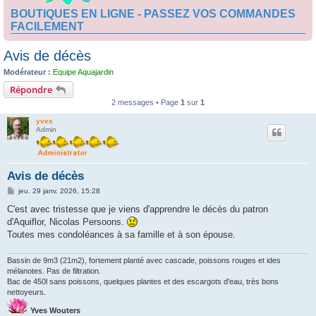
BOUTIQUES EN LIGNE - PASSEZ VOS COMMANDES
FACILEMENT
Avis de décès
Modérateur :
Equipe Aquajardin
Répondre
2 messages • Page
1
sur
1
yves
Admin
Avis de décès
M
jeu. 29 janv. 2026, 15:28
e
s
C'est avec tristesse que je viens d'apprendre le décès du patron
s
d'Aquiflor, Nicolas Persoons.
a
g
Toutes mes condoléances à sa famille et à son épouse.
e
Bassin de 9m3 (21m2), fortement planté avec cascade, poissons rouges et ides
mélanotes. Pas de filtration.
Bac de 450l sans poissons, quelques plantes et des escargots d'eau, très bons
nettoyeurs.
Yves Wouters