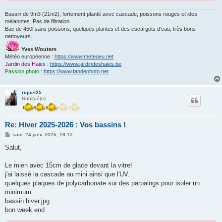
Bassin de 9m3 (21m2), fortement planté avec cascade, poissons rouges et ides
mélanotes. Pas de filtration.
Bac de 450l sans poissons, quelques plantes et des escargots d'eau, très bons
nettoyeurs.
Yves Wouters
Météo européenne :
https://www.meteoeu.net
Jardin des Haies :
https://www.jardindeshaies.be
Passion photo :
https://www.fandephoto.net
riquet25
Habitué(e)
Re: Hiver 2025-2026 : Vos bassins !
M
sam. 24 janv. 2026, 18:12
e
s
Salut,
s
a
g
Le mien avec 15cm de glace devant la vitre!
e
j'ai laissé la cascade au mini ainsi que l'UV.
quelques plaques de polycarbonate sur des parpaings pour isoler un
minimum.
bassin hiver.jpg
bon week end