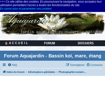
>>> Ce site utilise des cookies. En poursuivant la navigation, vous acceptez leur
utilisation permettant l'acces a toutes les fonctionnalites du site.
En savoir plus et parametrer vos cookies
A C C U E I L
FORUM
DOSSIERS
Forum Aquajardin - Bassin koï, mare, étang
FAQ
S’enregistrer
Connexion
Index du forum
Informations générales
Photographie numerique & Webcam