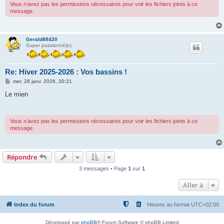
Vous n’avez pas les permissions nécessaires pour voir les fichiers joints à ce
message.
Gerald88420
Super passionné(e)
Re: Hiver 2025-2026 : Vos bassins !
M
mer. 28 janv. 2026, 20:21
e
s
Le mien
s
a
g
e
Vous n’avez pas les permissions nécessaires pour voir les fichiers joints à ce
message.
Répondre
3 messages • Page
1
sur
1
Aller à
Index du forum
Heures au format
UTC+02:00
Développé par
phpBB
® Forum Software © phpBB Limited