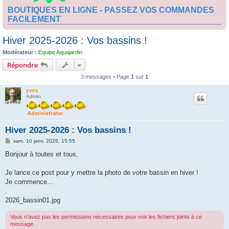
BOUTIQUES EN LIGNE - PASSEZ VOS COMMANDES
FACILEMENT
Hiver 2025-2026 : Vos bassins !
Modérateur :
Equipe Aquajardin
Répondre
3 messages • Page
1
sur
1
yves
Admin
Hiver 2025-2026 : Vos bassins !
M
sam. 10 janv. 2026, 15:55
e
s
Bonjour à toutes et tous,
s
a
g
Je lance ce post pour y mettre la photo de votre bassin en hiver !
e
Je commence...
.
2026_bassin01.jpg
Vous n’avez pas les permissions nécessaires pour voir les fichiers joints à ce
message.