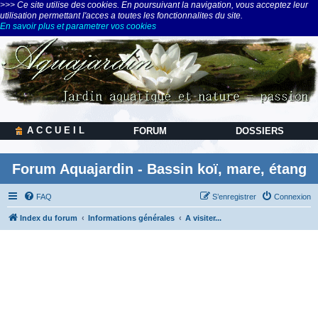
>>> Ce site utilise des cookies. En poursuivant la navigation, vous acceptez leur
utilisation permettant l'acces a toutes les fonctionnalites du site.
En savoir plus et parametrer vos cookies
A C C U E I L
FORUM
DOSSIERS
Forum Aquajardin - Bassin koï, mare, étang
FAQ
S’enregistrer
Connexion
Index du forum
Informations générales
A visiter...