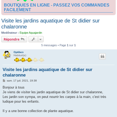
BOUTIQUES EN LIGNE - PASSEZ VOS COMMANDES
FACILEMENT
Visite les jardins aquatique de St didier sur
chalaronne
Modérateur :
Equipe Aquajardin
Répondre
5 messages • Page
1
sur
1
Optiben
Habitué(e)
Visite les jardins aquatique de St didier sur
chalaronne
M
sam. 17 juil. 2021, 19:38
e
s
Bonjour à tous
s
Je viens de visiter les jardin aquatique de St didier sur chalaronne,
a
g
Les jardin son sympa, on peut nourrir les carpes à la main, c'est très
e
ludique pour les enfants.
Il y a une bonne collection de plante aquatique.