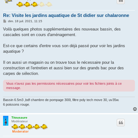
Re: Visite les jardins aquatique de St didier sur chalaronne
M
dim. 18 juil. 2021, 11:15
e
s
Voilà quelques photos supplémentaires des nouveaux bassin, des
s
cascades sont en cours d'aménagement.
a
g
e
Est-ce que certains d'entre vous son déjà passé pour voir les jardins
aquatique ?
Il on aussi un magasin ou on trouve tous le nécessaire pour la
construction et l'entretien et aussi bien sur des grands bac pour des
carpes de sélection.
Vous n’avez pas les permissions nécessaires pour voir les fichiers joints à ce
message.
Bassin 6.5m3 ,bdf chambre de pompage 300l, filtre poly tech move 30, uv35w.
6 poissons rouge.
Titousaure
Modérateur