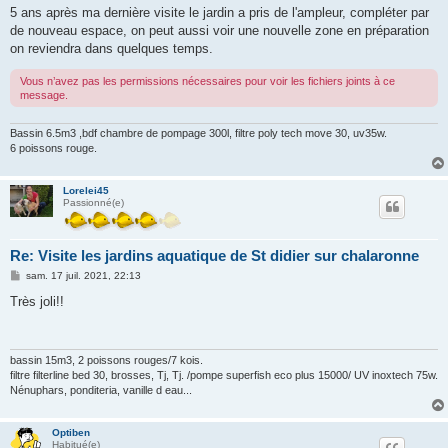
5 ans après ma dernière visite le jardin a pris de l'ampleur, compléter par
de nouveau espace, on peut aussi voir une nouvelle zone en préparation
on reviendra dans quelques temps.
Vous n’avez pas les permissions nécessaires pour voir les fichiers joints à ce
message.
Bassin 6.5m3 ,bdf chambre de pompage 300l, filtre poly tech move 30, uv35w.
6 poissons rouge.
Lorelei45
Passionné(e)
Re: Visite les jardins aquatique de St didier sur chalaronne
M
sam. 17 juil. 2021, 22:13
e
s
Très joli!!
s
a
g
e
bassin 15m3, 2 poissons rouges/7 kois.
filtre filterline bed 30, brosses, Tj, Tj. /pompe superfish eco plus 15000/ UV inoxtech 75w.
Nénuphars, ponditeria, vanille d eau...
Optiben
Habitué(e)