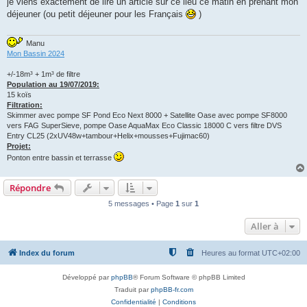
je viens exactement de lire un article sur ce lieu ce matin en prenant mon
s
déjeuner (ou petit déjeuner pour les Français
)
a
g
e
Manu
Mon Bassin 2024
+/-18m³ + 1m³ de filtre
Population au 19/07/2019:
15 koïs
Filtration:
Skimmer avec pompe SF Pond Eco Next 8000 + Satellite Oase avec pompe SF8000
vers FAG SuperSieve, pompe Oase AquaMax Eco Classic 18000 C vers filtre DVS
Entry CL25 (2xUV48w+tambour+Helix+mousses+Fujimac60)
Projet:
Ponton entre bassin et terrasse
Répondre
5 messages • Page
1
sur
1
Aller à
Index du forum
Heures au format
UTC+02:00
Développé par
phpBB
® Forum Software © phpBB Limited
Traduit par
phpBB-fr.com
Confidentialité
|
Conditions