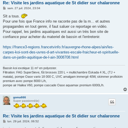
Re: Visite les jardins aquatique de St didier sur chalaronne
M
sam. 27 juil. 2024, 23:04
e
s
Slt a tous.
s
Pour une fois que France info ne raconte pas de la m... et autres
a
g
propagandes en tout genre, il faut saluer ce reportage en vidéo.
e
Pour rappel, les jardins aquatiques est aussi un très bon site de
confiance pour acheter du materiel de bassin et l'entretenir.
https://france3-regions.francetvinfo.fr/auvergne-rhone-alpes/ain/les-
carpes-koi-sont-des-uvres-d-art-vivantes-escale-fraicheur-et-spirituelle-
dans-un-jardin-aquitique-de-l-ain-3008708.html
Bassin koi exotique 11 m³ en polyester.
Filtration: FAG SuperSieve, fût brosses 220 L + multichambre Eskada 4 XL, (TJ +
matala), pompe Oase vario 18 000 C, UVC amalgam immergé 40W, skimmer profiskim
premium avec pompe 8000 L/h,
pompe air Hailea V60, pompe cascade Oase aquamax premium 6000L/h.
goma666
Super passionné(e)
Re: Visite les jardins aquatique de St didier sur chalaronne
M
lun. 29 juil. 2024, 06:52
e
s