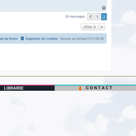
H
a
1
2
u
Précédente
16 messages
t
Aller à
ipe du forum
Supprimer les cookies
Heures au format
UTC+02:00
C O N T A C T
LIBRAIRIE