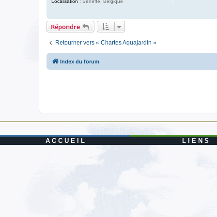
Localisation :
Seneffe, Belgique
Répondre
Retourner vers « Chartes Aquajardin »
Index du forum
A C C U E I L
L I E N S