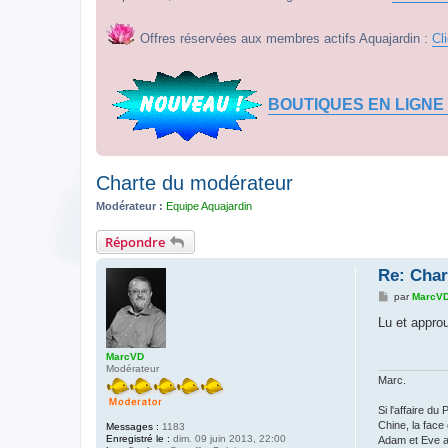
Offres réservées aux membres actifs Aquajardin :
Cl
BOUTIQUES EN LIGNE
Charte du modérateur
Modérateur :
Equipe Aquajardin
Répondre
Re: Char
M
par
MarcV
e
s
Lu et appro
s
a
g
MarcVD
e
Modérateur
Marc.
Si l'affaire du
Chine, la face
Messages :
1183
Enregistré le :
dim. 09 juin 2013, 22:00
Adam et Eve au