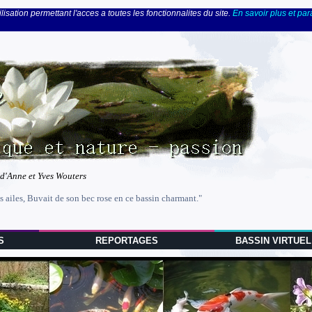
lisation permettant l'acces a toutes les fonctionnalites du site.
En savoir plus et pa
 d'Anne et Yves Wouters
s ailes, Buvait de son bec rose en ce bassin charmant."
S
REPORTAGES
BASSIN VIRTUEL