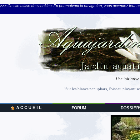
>>> Ce site utilise des cookies. En poursuivant la navigation, vous acceptez leur uti
Une initiative
"Sur les blancs nenuphars, l'oiseau ployant se
A C C U E I L
FORUM
DOSSIER