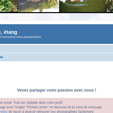
, étang
et rencontres entre passionné(e)s.
din
Venez partager votre passion avec nous !
 email. Tout est réglable dans votre profil.
e avec l'onglet "Fichiers joints" en dessous de la zone de message.
hotos
de façon à pouvoir retrouver vos photographies facilement.