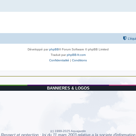
L’équ
Développé par
phpBB
® Forum Software © phpBB Limited
Traduit par
phpBB-fr.com
Confidentialité
|
Conditions
BANNIERES & LOGOS
(c) 1999-2025 Aquajardin
Respect et protection : loi du 11 mars 2003 relative a la societe d'information