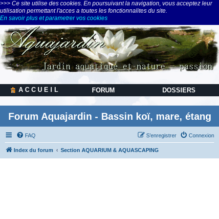
>>> Ce site utilise des cookies. En poursuivant la navigation, vous acceptez leur
utilisation permettant l'acces a toutes les fonctionnalites du site.
En savoir plus et parametrer vos cookies
A C C U E I L
FORUM
DOSSIERS
Forum Aquajardin - Bassin koï, mare, étang
FAQ
S’enregistrer
Connexion
Index du forum
Section AQUARIUM & AQUASCAPING