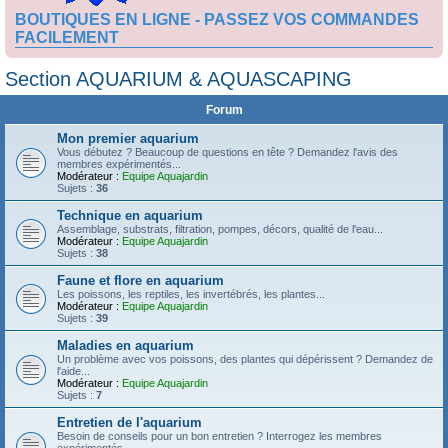
BOUTIQUES EN LIGNE - PASSEZ VOS COMMANDES
FACILEMENT
Section AQUARIUM & AQUASCAPING
Forum
Mon premier aquarium
Vous débutez ? Beaucoup de questions en tête ? Demandez l'avis des
membres expérimentés...
Modérateur :
Equipe Aquajardin
Sujets :
36
Technique en aquarium
Assemblage, substrats, filtration, pompes, décors, qualité de l'eau...
Modérateur :
Equipe Aquajardin
Sujets :
38
Faune et flore en aquarium
Les poissons, les reptiles, les invertébrés, les plantes...
Modérateur :
Equipe Aquajardin
Sujets :
39
Maladies en aquarium
Un problème avec vos poissons, des plantes qui dépérissent ? Demandez de
l'aide...
Modérateur :
Equipe Aquajardin
Sujets :
7
Entretien de l'aquarium
Besoin de conseils pour un bon entretien ? Interrogez les membres