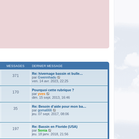
MESSAGES
DERNIER MESSAGE
Re: hivernage bassin et bulle…
371
V
par
Gwennhadu
o
ven. 14 avr. 2023, 22:25
i
r
Pourquoi cette rubrique ?
170
l
V
par
yves
e
o
dim. 15 sept. 2013, 16:46
d
i
e
r
Re: Besoin d'aide pour mon ba…
r
35
l
V
par
goma666
n
e
o
jeu. 07 sept. 2017, 08:06
i
d
i
e
e
r
r
r
l
m
Re: Bassin en Floride (USA)
n
197
e
e
V
par
Sonia
i
d
s
o
jeu. 18 janv. 2018, 21:56
e
e
s
i
r