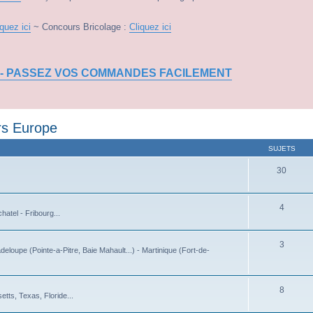
iquez ici
~ Concours Bricolage :
Cliquez ici
 - PASSEZ VOS COMMANDES FACILEMENT
rs Europe
SUJETS
30
4
atel - Fribourg...
3
deloupe (Pointe-a-Pitre, Baie Mahault...) - Martinique (Fort-de-
8
tts, Texas, Floride...