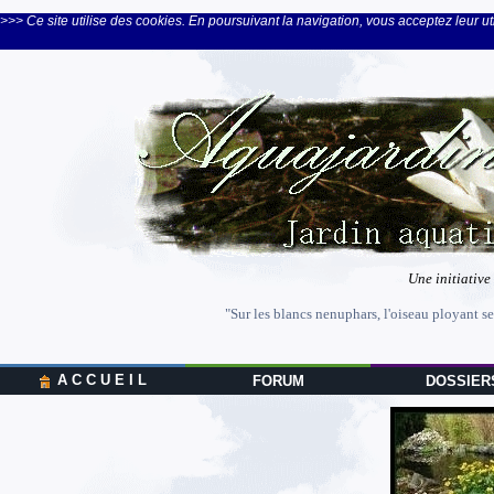
>>> Ce site utilise des cookies. En poursuivant la navigation, vous acceptez leur uti
Une initiative
"Sur les blancs nenuphars, l'oiseau ployant se
A C C U E I L
FORUM
DOSSIER