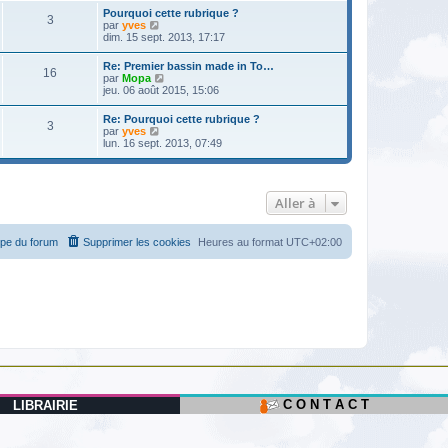
r
a
r
m
Pourquoi cette rubrique ?
n
g
3
l
e
V
par
yves
i
e
e
s
o
dim. 15 sept. 2013, 17:17
e
d
s
i
r
e
a
r
m
Re: Premier bassin made in To…
r
g
16
l
e
V
par
Mopa
n
e
e
s
o
jeu. 06 août 2015, 15:06
i
d
s
i
e
e
a
r
r
Re: Pourquoi cette rubrique ?
r
g
3
l
m
V
par
yves
n
e
e
e
o
lun. 16 sept. 2013, 07:49
i
d
s
i
e
e
s
r
r
r
a
l
m
n
g
e
e
i
e
Aller à
d
s
e
e
s
r
r
a
m
n
g
ipe du forum
Supprimer les cookies
Heures au format
UTC+02:00
e
i
e
s
e
s
r
a
m
g
e
e
s
s
a
g
e
C O N T A C T
LIBRAIRIE