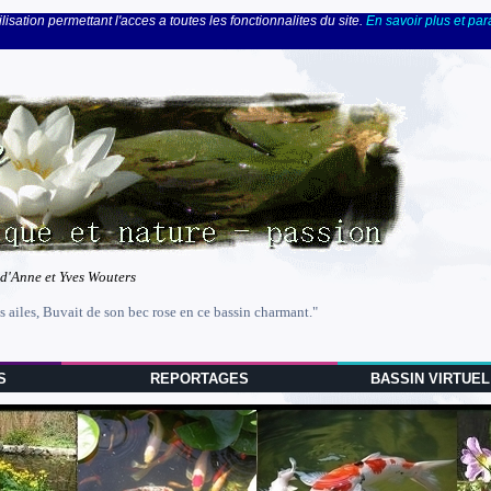
lisation permettant l'acces a toutes les fonctionnalites du site.
En savoir plus et pa
 d'Anne et Yves Wouters
s ailes, Buvait de son bec rose en ce bassin charmant."
S
REPORTAGES
BASSIN VIRTUEL