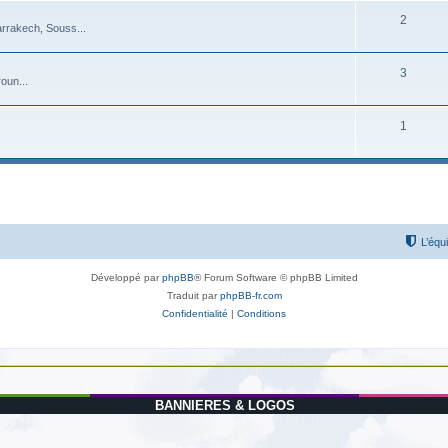
2
arrakech, Souss...
3
oun...
1
L’équ
Développé par
phpBB
® Forum Software © phpBB Limited
Traduit par
phpBB-fr.com
Confidentialité
|
Conditions
BANNIERES & LOGOS