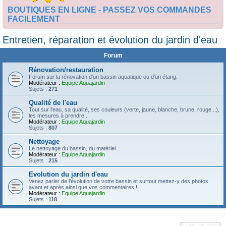
BOUTIQUES EN LIGNE - PASSEZ VOS COMMANDES
FACILEMENT
Entretien, réparation et évolution du jardin d'eau
Forum
Rénovation/restauration
Forum sur la rénovation d'un bassin aquatique ou d'un étang.
Modérateur :
Equipe Aquajardin
Sujets :
271
Qualité de l'eau
Tout sur l'eau, sa qualité, ses couleurs (verte, jaune, blanche, brune, rouge...),
les mesures à prendre...
Modérateur :
Equipe Aquajardin
Sujets :
807
Nettoyage
Le nettoyage du bassin, du matériel...
Modérateur :
Equipe Aquajardin
Sujets :
215
Evolution du jardin d'eau
Venez parler de l'évolution de votre bassin et surtout mettez-y des photos
avant et après ainsi que vos commentaires !
Modérateur :
Equipe Aquajardin
Sujets :
118