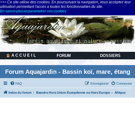
>>> Ce site utilise des cookies. En poursuivant la navigation, vous acceptez leur
utilisation permettant l'acces a toutes les fonctionnalites du site.
En savoir plus et parametrer vos cookies
A C C U E I L
FORUM
DOSSIERS
Forum Aquajardin - Bassin koï, mare, étang
FAQ
S’enregistrer
Connexion
Index du forum
Bassins Hors Union Européenne ou Hors Europe
Afrique