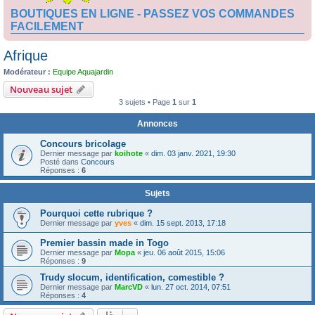
BOUTIQUES EN LIGNE - PASSEZ VOS COMMANDES
FACILEMENT
Afrique
Modérateur :
Equipe Aquajardin
Nouveau sujet
3 sujets • Page
1
sur
1
Annonces
Concours bricolage
Dernier message par
koihote
«
dim. 03 janv. 2021, 19:30
Posté dans
Concours
Réponses :
6
Sujets
Pourquoi cette rubrique ?
Dernier message par
yves
«
dim. 15 sept. 2013, 17:18
Premier bassin made in Togo
Dernier message par
Mopa
«
jeu. 06 août 2015, 15:06
Réponses :
9
Trudy slocum, identification, comestible ?
Dernier message par
MarcVD
«
lun. 27 oct. 2014, 07:51
Réponses :
4