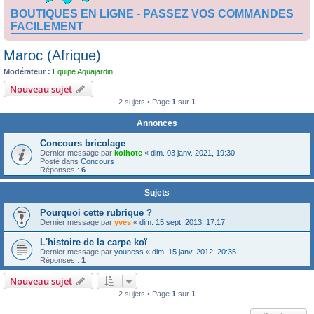
BOUTIQUES EN LIGNE - PASSEZ VOS COMMANDES
FACILEMENT
Maroc (Afrique)
Modérateur :
Equipe Aquajardin
Nouveau sujet
2 sujets • Page
1
sur
1
Annonces
Concours bricolage
Dernier message par
koihote
«
dim. 03 janv. 2021, 19:30
Posté dans
Concours
Réponses :
6
Sujets
Pourquoi cette rubrique ?
Dernier message par
yves
«
dim. 15 sept. 2013, 17:17
L'histoire de la carpe koï
Dernier message par
youness
«
dim. 15 janv. 2012, 20:35
Réponses :
1
Nouveau sujet
2 sujets • Page
1
sur
1