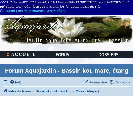
>>> Ce site utilise des cookies. En poursuivant la navigation, vous acceptez leur
utilisation permettant l'acces a toutes les fonctionnalites du site.
En savoir plus et parametrer vos cookies
A C C U E I L
FORUM
DOSSIERS
Forum Aquajardin - Bassin koï, mare, étang
FAQ
S’enregistrer
Connexion
Index du forum
Bassins Hors Union Européenne ou Hors Europe
Maroc (Afrique)