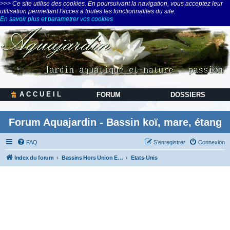
>>> Ce site utilise des cookies. En poursuivant la navigation, vous acceptez leur
utilisation permettant l'acces a toutes les fonctionnalites du site.
En savoir plus et parametrer vos cookies
A C C U E I L
FORUM
DOSSIERS
Forum Aquajardin - Bassin koï, mare, étang
FAQ
S’enregistrer
Connexion
Index du forum
Bassins Hors Union Européenne ou Hors Europe
Etats-Unis