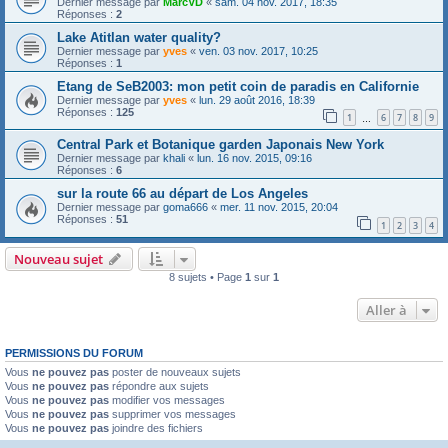
Dernier message par
MarcVD
«
sam. 04 nov. 2017, 18:35
Réponses :
2
Lake Atitlan water quality?
Dernier message par
yves
«
ven. 03 nov. 2017, 10:25
Réponses :
1
Etang de SeB2003: mon petit coin de paradis en Californie
Dernier message par
yves
«
lun. 29 août 2016, 18:39
Réponses :
125
1
6
7
8
9
…
Central Park et Botanique garden Japonais New York
Dernier message par
khali
«
lun. 16 nov. 2015, 09:16
Réponses :
6
sur la route 66 au départ de Los Angeles
Dernier message par
goma666
«
mer. 11 nov. 2015, 20:04
Réponses :
51
1
2
3
4
Nouveau sujet
8 sujets • Page
1
sur
1
Aller à
PERMISSIONS DU FORUM
Vous
ne pouvez pas
poster de nouveaux sujets
Vous
ne pouvez pas
répondre aux sujets
Vous
ne pouvez pas
modifier vos messages
Vous
ne pouvez pas
supprimer vos messages
Vous
ne pouvez pas
joindre des fichiers