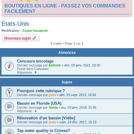
BOUTIQUES EN LIGNE - PASSEZ VOS COMMANDES
FACILEMENT
Etats-Unis
Modérateur :
Equipe Aquajardin
Nouveau sujet
8 sujets • Page
1
sur
1
Annonces
Concours bricolage
Dernier message par
koihote
«
dim. 03 janv. 2021, 19:30
Posté dans
Concours
Réponses :
6
Sujets
Pourquoi cette rubrique ?
Dernier message par
yves
«
dim. 15 sept. 2013, 16:56
Bassin en Floride (USA)
Dernier message par
Sonia
«
jeu. 18 janv. 2018, 21:56
Réponses :
4
Rénovation d'un bassin [Vidéo]
Dernier message par
yves
«
sam. 23 déc. 2017, 15:13
Tap water quality in Crimea?