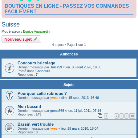
BOUTIQUES EN LIGNE - PASSEZ VOS COMMANDES
FACILEMENT
Suisse
Modérateur :
Equipe Aquajardin
Nouveau sujet
4 sujets • Page
1
sur
1
Annonces
Concours bricolage
Dernier message par
Jules59
«
jeu. 06 août 2026, 19:05
Posté dans
Concours
Réponses :
7
Sujets
Pourquoi cette rubrique ?
Dernier message par
yves
«
dim. 15 sept. 2013, 16:46
Mon bassin!
Dernier message par
goma666
«
lun. 11 juil. 2011, 07:14
Réponses :
143
1
7
8
9
10
…
Bassin vert trouble
Dernier message par
yves
«
jeu. 25 mars 2010, 18:04
Réponses :
3