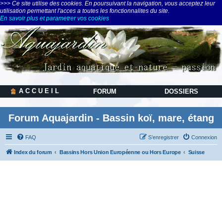
>>> Ce site utilise des cookies. En poursuivant la navigation, vous acceptez leur
utilisation permettant l'acces a toutes les fonctionnalites du site.
En savoir plus et parametrer vos cookies
A C C U E I L
FORUM
DOSSIERS
Forum Aquajardin - Bassin koï, mare, étang
FAQ
S’enregistrer
Connexion
Index du forum
Bassins Hors Union Européenne ou Hors Europe
Suisse