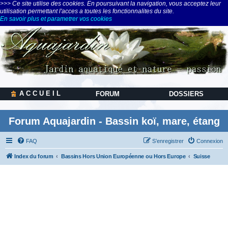
>>> Ce site utilise des cookies. En poursuivant la navigation, vous acceptez leur
utilisation permettant l'acces a toutes les fonctionnalites du site.
En savoir plus et parametrer vos cookies
A C C U E I L
FORUM
DOSSIERS
Forum Aquajardin - Bassin koï, mare, étang
FAQ
S’enregistrer
Connexion
Index du forum
Bassins Hors Union Européenne ou Hors Europe
Suisse