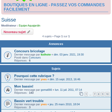
BOUTIQUES EN LIGNE - PASSEZ VOS COMMANDES
FACILEMENT
Suisse
Modérateur :
Equipe Aquajardin
Nouveau sujet
4 sujets • Page
1
sur
1
Annonces
Concours bricolage
Dernier message par
koihote
«
dim. 03 janv. 2021, 19:30
Posté dans
Concours
Réponses :
6
Sujets
Pourquoi cette rubrique ?
Dernier message par
yves
«
dim. 15 sept. 2013, 16:46
Mon bassin!
Dernier message par
goma666
«
lun. 11 juil. 2011, 07:14
Réponses :
143
1
7
8
9
10
…
Bassin vert trouble
Dernier message par
yves
«
jeu. 25 mars 2010, 18:04
Réponses :
3