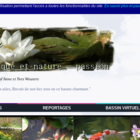
lisation permettant l'acces a toutes les fonctionnalites du site.
En savoir plus et pa
 d'Anne et Yves Wouters
s ailes, Buvait de son bec rose en ce bassin charmant."
S
REPORTAGES
BASSIN VIRTUEL