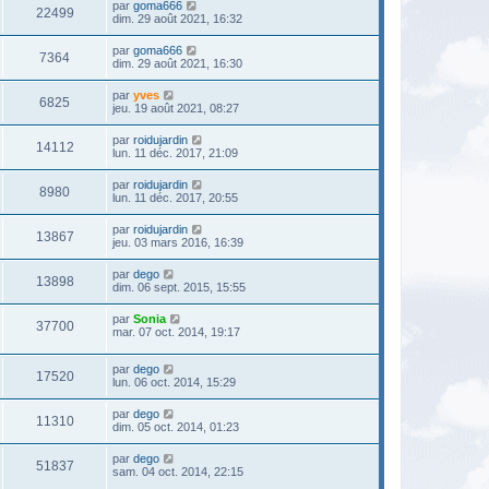
par
goma666
22499
dim. 29 août 2021, 16:32
par
goma666
7364
dim. 29 août 2021, 16:30
par
yves
6825
jeu. 19 août 2021, 08:27
par
roidujardin
14112
lun. 11 déc. 2017, 21:09
par
roidujardin
8980
lun. 11 déc. 2017, 20:55
par
roidujardin
13867
jeu. 03 mars 2016, 16:39
par
dego
13898
dim. 06 sept. 2015, 15:55
par
Sonia
37700
mar. 07 oct. 2014, 19:17
par
dego
17520
lun. 06 oct. 2014, 15:29
par
dego
11310
dim. 05 oct. 2014, 01:23
par
dego
51837
sam. 04 oct. 2014, 22:15