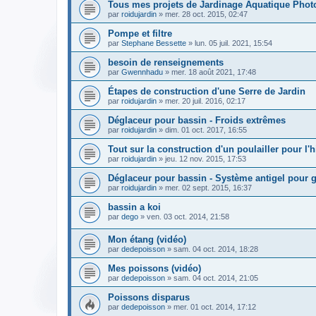
Tous mes projets de Jardinage Aquatique Photo
par
roidujardin
» mer. 28 oct. 2015, 02:47
Pompe et filtre
par
Stephane Bessette
» lun. 05 juil. 2021, 15:54
besoin de renseignements
par
Gwennhadu
» mer. 18 août 2021, 17:48
Étapes de construction d'une Serre de Jardin
par
roidujardin
» mer. 20 juil. 2016, 02:17
Déglaceur pour bassin - Froids extrêmes
par
roidujardin
» dim. 01 oct. 2017, 16:55
Tout sur la construction d'un poulailler pour l'h
par
roidujardin
» jeu. 12 nov. 2015, 17:53
Déglaceur pour bassin - Système antigel pour g
par
roidujardin
» mer. 02 sept. 2015, 16:37
bassin a koi
par
dego
» ven. 03 oct. 2014, 21:58
Mon étang (vidéo)
par
dedepoisson
» sam. 04 oct. 2014, 18:28
Mes poissons (vidéo)
par
dedepoisson
» sam. 04 oct. 2014, 21:05
Poissons disparus
par
dedepoisson
» mer. 01 oct. 2014, 17:12