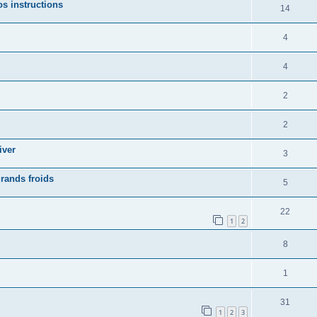
s instructions
14
4
4
2
2
iver
3
rands froids
5
22
1
2
8
1
31
1
2
3