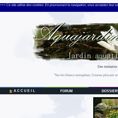
>>> Ce site utilise des cookies. En poursuivant la navigation, vous acceptez leur uti
Une initiative
"Sur les blancs nenuphars, l'oiseau ployant se
A C C U E I L
FORUM
DOSSIER