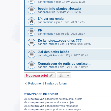
par
normand
» mer. 14 avr. 2010, 13:28
besoin info plantes alocasia
par
dego
» lun. 22 mars 2010, 02:47
L'hiver est rendu
par
normand
» jeu. 10 déc. 2009, 17:15
PR
par
normand
» lun. 08 déc. 2008, 23:37
De la neige....vous dites ???
par
mlle_sticker
» ven. 14 mars 2008, 03:46
J'ai des petits bébés
par
mlle_sticker
» dim. 22 juil. 2007, 03:41
Connaisseur de puits de surface....
par
mlle_sticker
» dim. 22 juil. 2007, 04:07
Nouveau sujet
Retourner à l’index du forum
PERMISSIONS DU FORUM
Vous
ne pouvez pas
poster de nouveaux sujets
Vous
ne pouvez pas
répondre aux sujets
Vous
ne pouvez pas
modifier vos messages
Vous
ne pouvez pas
supprimer vos messages