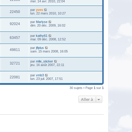
mer. 14 avr. 2010, 22:04
par
yves
22450
lun. 22 mars 2010, 10:27
par
Marlyse
92024
dim. 20 déc. 2009, 16:02
par
kathy61
63457
mar. 09 déc. 2008, 12:52
par
jflplus
49811
sam. 15 mars 2008, 16:05
par
mlle_sticker
32721
jeu. 16 août 2007, 22:11
par
vmb3
22081
lun. 23 juil. 2007, 17:51
30 sujets • Page
1
sur
1
Aller à