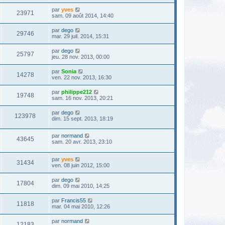
par
yves
23971
sam. 09 août 2014, 14:40
par
dego
29746
mar. 29 juil. 2014, 15:31
par
dego
25797
jeu. 28 nov. 2013, 00:00
par
Sonia
14278
ven. 22 nov. 2013, 16:30
par
philippe212
19748
sam. 16 nov. 2013, 20:21
par
dego
123978
dim. 15 sept. 2013, 18:19
par
normand
43645
sam. 20 avr. 2013, 23:10
par
yves
31434
ven. 08 juin 2012, 15:00
par
dego
17804
dim. 09 mai 2010, 14:25
par
Francis55
11818
mar. 04 mai 2010, 12:26
par
normand
12183