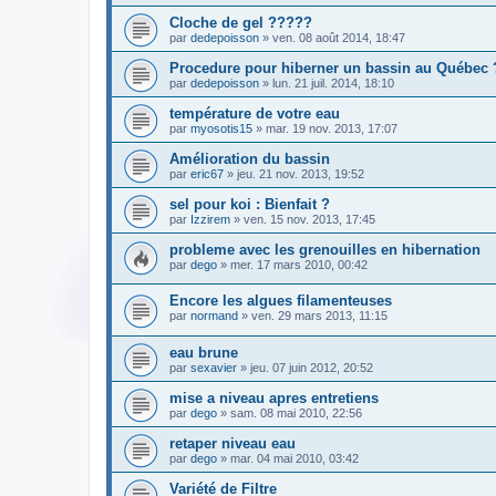
Cloche de gel ?????
par
dedepoisson
» ven. 08 août 2014, 18:47
Procedure pour hiberner un bassin au Québec
par
dedepoisson
» lun. 21 juil. 2014, 18:10
température de votre eau
par
myosotis15
» mar. 19 nov. 2013, 17:07
Amélioration du bassin
par
eric67
» jeu. 21 nov. 2013, 19:52
sel pour koi : Bienfait ?
par
Izzirem
» ven. 15 nov. 2013, 17:45
probleme avec les grenouilles en hibernation
par
dego
» mer. 17 mars 2010, 00:42
Encore les algues filamenteuses
par
normand
» ven. 29 mars 2013, 11:15
eau brune
par
sexavier
» jeu. 07 juin 2012, 20:52
mise a niveau apres entretiens
par
dego
» sam. 08 mai 2010, 22:56
retaper niveau eau
par
dego
» mar. 04 mai 2010, 03:42
Variété de Filtre