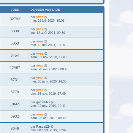
VUES
DERNIER MESSAGE
par
yves
32793
mer. 26 juil. 2023, 10:09
par
yves
6830
jeu. 12 août 2021, 09:30
par
yves
5853
mer. 12 mai 2021, 10:25
par
yves
6454
sam. 07 nov. 2020, 17:07
par
yves
12467
sam. 28 mars 2020, 08:46
par
yves
6731
mer. 08 janv. 2020, 14:35
par
yves
6778
dim. 24 nov. 2019, 17:49
par
goma666
10665
ven. 22 nov. 2019, 10:11
par
yves
6932
sam. 26 oct. 2019, 09:18
par
Pascal29
8049
dim. 08 sept. 2019, 11:07