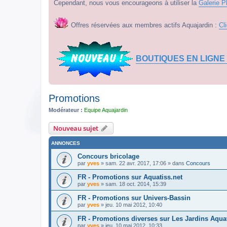
Cependant, nous vous encourageons à utiliser la
Galerie P
Offres réservées aux membres actifs Aquajardin :
Cl
BOUTIQUES EN LIGNE
Promotions
Modérateur :
Equipe Aquajardin
Nouveau sujet
ANNONCES
Concours bricolage
par
yves
» sam. 22 avr. 2017, 17:06 » dans
Concours
FR - Promotions sur Aquatiss.net
par
yves
» sam. 18 oct. 2014, 15:39
FR - Promotions sur Univers-Bassin
par
yves
» jeu. 10 mai 2012, 10:40
FR - Promotions diverses sur Les Jardins Aqua
par
yves
» jeu. 10 mai 2012, 10:33