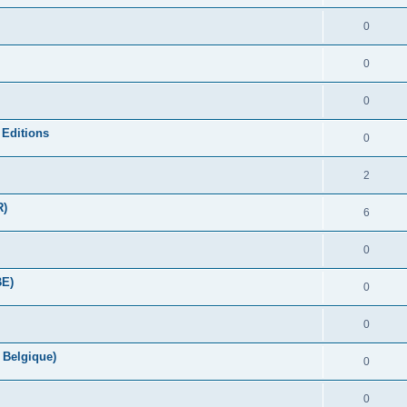
0
0
0
 Editions
0
2
R)
6
0
BE)
0
0
 Belgique)
0
0