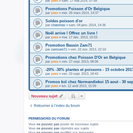
par
yves
» sam. 17 mai 2014, 07:58
Promotions Poisson d'Or Belgique
par
yves
» mer. 26 mars 2014, 14:37
Soldes poisson d'or
par
chatomas
» sam. 04 janv. 2014, 14:36
Noël arrive ! Offrez un livre !
par
yves
» mar. 17 déc. 2013, 15:03
Promotion Bassin Zam71
par
zamzam71
» ven. 22 nov. 2013, 22:10
Promotions chez Poisson D'Or en Belgique
par
yves
» ven. 27 sept. 2013, 08:06
-20% -30% plantes et poissons - 15 octobre 201
par
yves
» ven. 20 sept. 2013, 18:43
Promos koï chez Normandiekoi 15 aout - 30 sep
par
yves
» lun. 12 août 2013, 15:09
Nouveau sujet
Retourner à l’index du forum
PERMISSIONS DU FORUM
Vous
ne pouvez pas
poster de nouveaux sujets
Vous
ne pouvez pas
répondre aux sujets
Vous
ne pouvez pas
modifier vos messages