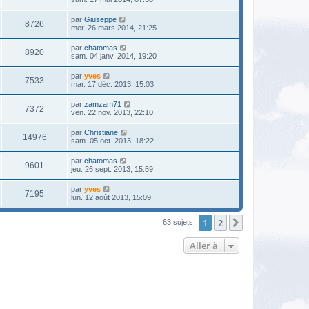
par
Giuseppe
8726
mer. 26 mars 2014, 21:25
par
chatomas
8920
sam. 04 janv. 2014, 19:20
par
yves
7533
mar. 17 déc. 2013, 15:03
par
zamzam71
7372
ven. 22 nov. 2013, 22:10
par
Christiane
14976
sam. 05 oct. 2013, 18:22
par
chatomas
9601
jeu. 26 sept. 2013, 15:59
par
yves
7195
lun. 12 août 2013, 15:09
1
2
Suivante
63 sujets
Aller à