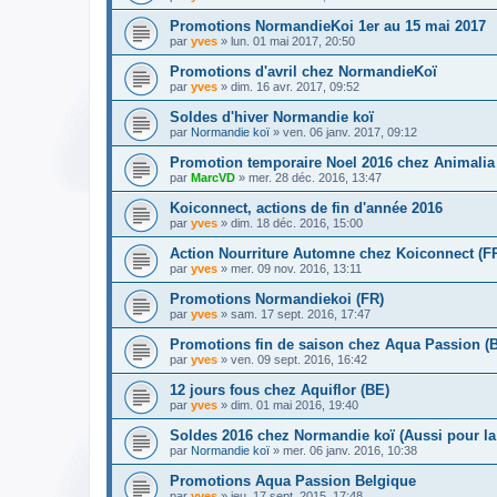
Promotions NormandieKoi 1er au 15 mai 2017
par
yves
» lun. 01 mai 2017, 20:50
Promotions d'avril chez NormandieKoï
par
yves
» dim. 16 avr. 2017, 09:52
Soldes d'hiver Normandie koï
par
Normandie koï
» ven. 06 janv. 2017, 09:12
Promotion temporaire Noel 2016 chez Animalia
par
MarcVD
» mer. 28 déc. 2016, 13:47
Koiconnect, actions de fin d'année 2016
par
yves
» dim. 18 déc. 2016, 15:00
Action Nourriture Automne chez Koiconnect (F
par
yves
» mer. 09 nov. 2016, 13:11
Promotions Normandiekoi (FR)
par
yves
» sam. 17 sept. 2016, 17:47
Promotions fin de saison chez Aqua Passion (
par
yves
» ven. 09 sept. 2016, 16:42
12 jours fous chez Aquiflor (BE)
par
yves
» dim. 01 mai 2016, 19:40
Soldes 2016 chez Normandie koï (Aussi pour la
par
Normandie koï
» mer. 06 janv. 2016, 10:38
Promotions Aqua Passion Belgique
par
yves
» jeu. 17 sept. 2015, 17:48