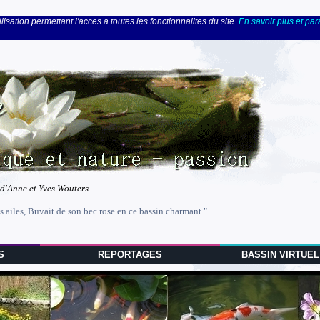
lisation permettant l'acces a toutes les fonctionnalites du site.
En savoir plus et pa
 d'Anne et Yves Wouters
s ailes, Buvait de son bec rose en ce bassin charmant."
S
REPORTAGES
BASSIN VIRTUEL