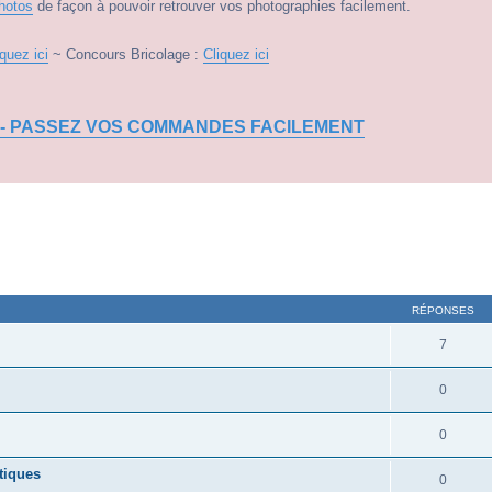
hotos
de façon à pouvoir retrouver vos photographies facilement.
iquez ici
~ Concours Bricolage :
Cliquez ici
 - PASSEZ VOS COMMANDES FACILEMENT
RÉPONSES
7
0
0
tiques
0