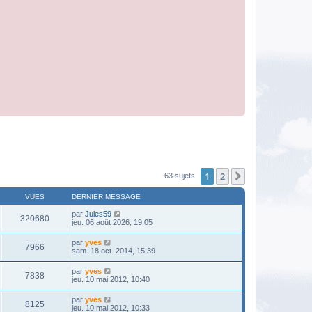
1
2
Suivante
63 sujets
VUES
DERNIER MESSAGE
par
Jules59
320680
jeu. 06 août 2026, 19:05
par
yves
7966
sam. 18 oct. 2014, 15:39
par
yves
7838
jeu. 10 mai 2012, 10:40
par
yves
8125
jeu. 10 mai 2012, 10:33