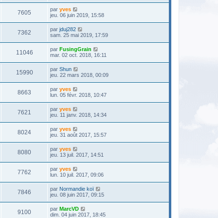
par
yves
7605
jeu. 06 juin 2019, 15:58
par
jduj282
7362
sam. 25 mai 2019, 17:59
par
FusingGrain
11046
mar. 02 oct. 2018, 16:11
par
Shun
15990
jeu. 22 mars 2018, 00:09
par
yves
8663
lun. 05 févr. 2018, 10:47
par
yves
7621
jeu. 11 janv. 2018, 14:34
par
yves
8024
jeu. 31 août 2017, 15:57
par
yves
8080
jeu. 13 juil. 2017, 14:51
par
yves
7762
lun. 10 juil. 2017, 09:06
par
Normandie koï
7846
jeu. 08 juin 2017, 09:15
par
MarcVD
9100
dim. 04 juin 2017, 18:45