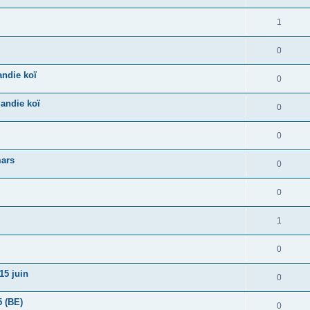
1
0
andie koï
0
mandie koï
0
0
mars
0
0
1
0
15 juin
0
5 (BE)
0