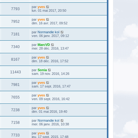
par
yves
7793
lun. 01 mai 2017, 20:50
par
yves
7952
dim. 16 avr. 2017, 09:52
par
Normandie koï
7181
ven. 06 janv. 2017, 09:12
par
MarcVD
7340
mer. 28 déc. 2016, 13:47
par
yves
8167
dim. 18 déc. 2016, 17:52
par
Sonia
11443
sam. 19 nov. 2016, 14:26
par
yves
7981
sam. 17 sept. 2016, 17:47
par
yves
7655
ven. 09 sept. 2016, 16:42
par
yves
7238
dim. 01 mai 2016, 19:40
par
Normandie koï
7158
mer. 06 janv. 2016, 10:38
par
yves
7733
jeu. 17 sept. 2015, 17:48