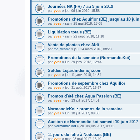
Journées NK (FR) 7 au 9 juin 2019
par
yves
» jeu. 06 juin 2019, 15:58
Promotions chez Aquiflor (BE) jusqu'au 10 juin 
par
yves
» sam. 25 mai 2019, 13:08
Liquidation totale (BE)
par
yves
» sam. 22 sept. 2018, 11:18
Vente de plantes chez Aldi
par
the_wizard
» jeu. 24 mars 2016, 08:29
Promotions de la semaine (NormandieKoï)
par
yves
» lun. 29 janv. 2018, 12:44
Soldes Lejardindemoji.com
par
yves
» jeu. 11 janv. 2018, 14:34
Promotions de septembre chez Aquiflor
par
yves
» jeu. 31 août 2017, 15:57
Promos d'été chez Aqua Passion (BE)
par
yves
» jeu. 13 juil. 2017, 14:51
NormandieKoi : promos de la semaine
par
yves
» lun. 10 juil. 2017, 09:06
Auction de Normandie koi samedi 10 juin 2017
par
Normandie koï
» jeu. 08 juin 2017, 09:15
11 jours de folie à Nodebais (BE)
par
yves
» mar. 23 mai 2017, 13:40