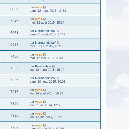
par
yves
8039
sam. 12 sept. 2015, 13:53
par
yves
7245
mer. 12 août 2015, 15:14
par
Normandie koï
6851
sam. 01 août 2015, 17:41
par
Normandie koï
6987
mer. 01 juil. 2015, 13:23
par
yves
7460
mar. 12 mai 2015, 11:34
par
KoiPrestige
7556
jeu. 12 mars 2015, 15:22
par
Normandie koï
7226
sam. 10 janv. 2015, 10:01
par
yves
7916
jeu. 14 août 2014, 16:23
par
yves
7896
jeu. 31 juil. 2014, 12:39
par
yves
7396
jeu. 12 juin 2014, 10:29
par
yves
7262
sam. 17 mai 2014, 07:58