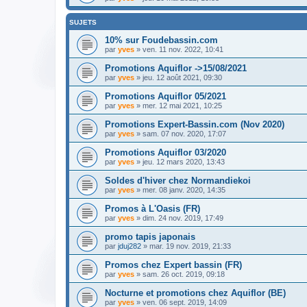
SUJETS
10% sur Foudebassin.com
par
yves
» ven. 11 nov. 2022, 10:41
Promotions Aquiflor ->15/08/2021
par
yves
» jeu. 12 août 2021, 09:30
Promotions Aquiflor 05/2021
par
yves
» mer. 12 mai 2021, 10:25
Promotions Expert-Bassin.com (Nov 2020)
par
yves
» sam. 07 nov. 2020, 17:07
Promotions Aquiflor 03/2020
par
yves
» jeu. 12 mars 2020, 13:43
Soldes d'hiver chez Normandiekoi
par
yves
» mer. 08 janv. 2020, 14:35
Promos à L'Oasis (FR)
par
yves
» dim. 24 nov. 2019, 17:49
promo tapis japonais
par
jduj282
» mar. 19 nov. 2019, 21:33
Promos chez Expert bassin (FR)
par
yves
» sam. 26 oct. 2019, 09:18
Nocturne et promotions chez Aquiflor (BE)
par
yves
» ven. 06 sept. 2019, 14:09