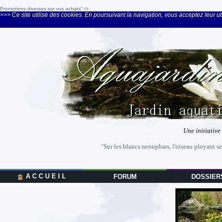
Promotions diverses sur vos achats" />
>>> Ce site utilise des cookies. En poursuivant la navigation, vous acceptez leur uti
Une initiative
"Sur les blancs nenuphars, l'oiseau ployant se
A C C U E I L
FORUM
DOSSIER