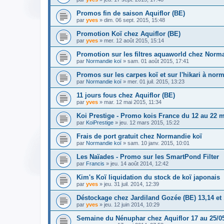
Promos fin de saison Aquiflor (BE)
par
yves
» dim. 06 sept. 2015, 15:48
Promotion Koï chez Aquiflor (BE)
par
yves
» mer. 12 août 2015, 15:14
Promotion sur les filtres aquaworld chez Norm
par
Normandie koï
» sam. 01 août 2015, 17:41
Promos sur les carpes koï et sur l'hikari à nor
par
Normandie koï
» mer. 01 juil. 2015, 13:23
11 jours fous chez Aquiflor (BE)
par
yves
» mar. 12 mai 2015, 11:34
Koi Prestige - Promo kois France du 12 au 22 
par
KoiPrestige
» jeu. 12 mars 2015, 15:22
Frais de port gratuit chez Normandie koï
par
Normandie koï
» sam. 10 janv. 2015, 10:01
Les Naïades - Promo sur les SmartPond Filter
par
Francis
» jeu. 14 août 2014, 12:42
Kim's Koï liquidation du stock de koï japonais
par
yves
» jeu. 31 juil. 2014, 12:39
Déstockage chez Jardiland Gozée (BE) 13,14 et 
par
yves
» jeu. 12 juin 2014, 10:29
Semaine du Nénuphar chez Aquiflor 17 au 25/0