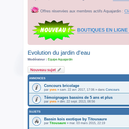
Offres réservées aux membres actifs Aquajardin :
Cl
BOUTIQUES EN LIGNE
Evolution du jardin d'eau
Modérateur :
Equipe Aquajardin
Nouveau sujet
ANNONCES
Concours bricolage
par
yves
» sam. 22 avr. 2017, 17:06 » dans
Concours
Témoignages bassins de 5 ans et plus
par
yves
» dim. 22 sept. 2013, 08:56
SUJETS
Bassin kois exotique by Titousaure
par
Titousaure
» mar. 03 mars 2015, 22:19