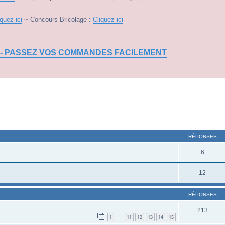
iquez ici
~ Concours Bricolage :
Cliquez ici
 - PASSEZ VOS COMMANDES FACILEMENT
RÉPONSES
6
12
RÉPONSES
213
1
11
12
13
14
15
…