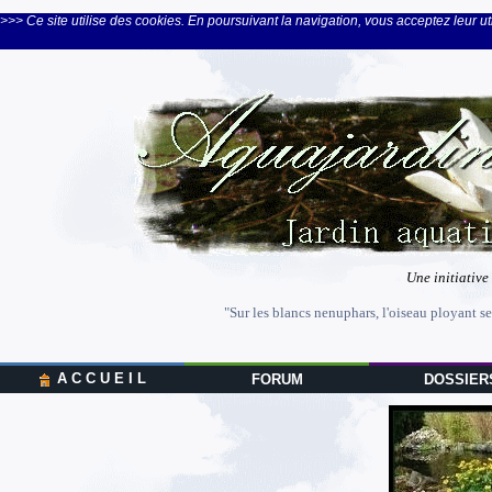
>>> Ce site utilise des cookies. En poursuivant la navigation, vous acceptez leur uti
Une initiative
"Sur les blancs nenuphars, l'oiseau ployant se
A C C U E I L
FORUM
DOSSIER