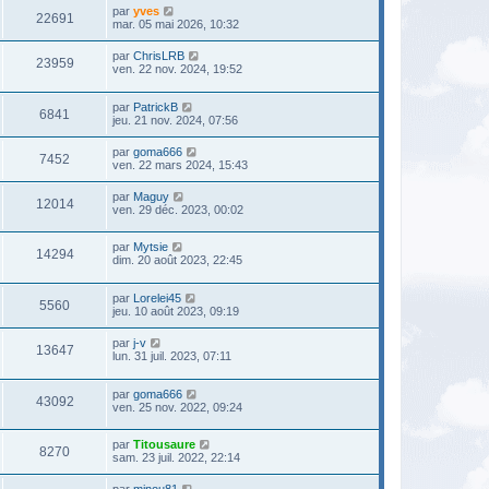
par
yves
22691
mar. 05 mai 2026, 10:32
par
ChrisLRB
23959
ven. 22 nov. 2024, 19:52
par
PatrickB
6841
jeu. 21 nov. 2024, 07:56
par
goma666
7452
ven. 22 mars 2024, 15:43
par
Maguy
12014
ven. 29 déc. 2023, 00:02
par
Mytsie
14294
dim. 20 août 2023, 22:45
par
Lorelei45
5560
jeu. 10 août 2023, 09:19
par
j-v
13647
lun. 31 juil. 2023, 07:11
par
goma666
43092
ven. 25 nov. 2022, 09:24
par
Titousaure
8270
sam. 23 juil. 2022, 22:14