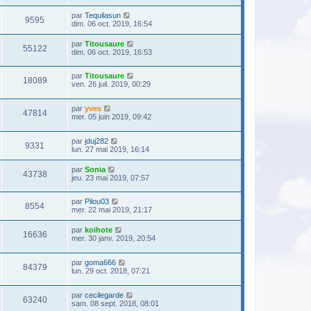
par
Tequilasun
9595
dim. 06 oct. 2019, 16:54
par
Titousaure
55122
dim. 06 oct. 2019, 16:53
par
Titousaure
18089
ven. 26 juil. 2019, 00:29
par
yves
47814
mer. 05 juin 2019, 09:42
par
jduj282
9331
lun. 27 mai 2019, 16:14
par
Sonia
43738
jeu. 23 mai 2019, 07:57
par
Pilou03
8554
mer. 22 mai 2019, 21:17
par
koihote
16636
mer. 30 janv. 2019, 20:54
par
goma666
84379
lun. 29 oct. 2018, 07:21
par
cecilegarde
63240
sam. 08 sept. 2018, 08:01