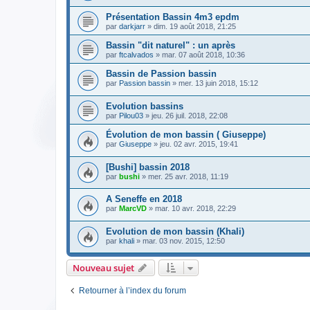
Présentation Bassin 4m3 epdm
par
darkjarr
» dim. 19 août 2018, 21:25
Bassin "dit naturel" : un après
par
ftcalvados
» mar. 07 août 2018, 10:36
Bassin de Passion bassin
par
Passion bassin
» mer. 13 juin 2018, 15:12
Evolution bassins
par
Pilou03
» jeu. 26 juil. 2018, 22:08
Évolution de mon bassin ( Giuseppe)
par
Giuseppe
» jeu. 02 avr. 2015, 19:41
[Bushi] bassin 2018
par
bushi
» mer. 25 avr. 2018, 11:19
A Seneffe en 2018
par
MarcVD
» mar. 10 avr. 2018, 22:29
Evolution de mon bassin (Khali)
par
khali
» mar. 03 nov. 2015, 12:50
Nouveau sujet
Retourner à l’index du forum