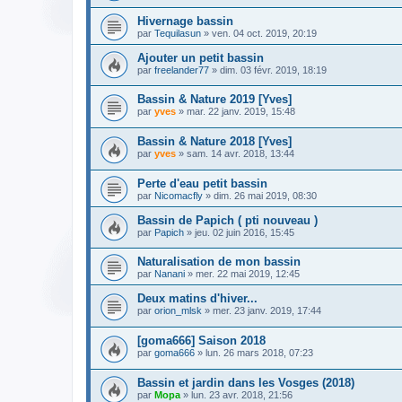
Hivernage bassin
par
Tequilasun
» ven. 04 oct. 2019, 20:19
Ajouter un petit bassin
par
freelander77
» dim. 03 févr. 2019, 18:19
Bassin & Nature 2019 [Yves]
par
yves
» mar. 22 janv. 2019, 15:48
Bassin & Nature 2018 [Yves]
par
yves
» sam. 14 avr. 2018, 13:44
Perte d'eau petit bassin
par
Nicomacfly
» dim. 26 mai 2019, 08:30
Bassin de Papich ( pti nouveau )
par
Papich
» jeu. 02 juin 2016, 15:45
Naturalisation de mon bassin
par
Nanani
» mer. 22 mai 2019, 12:45
Deux matins d'hiver...
par
orion_mlsk
» mer. 23 janv. 2019, 17:44
[goma666] Saison 2018
par
goma666
» lun. 26 mars 2018, 07:23
Bassin et jardin dans les Vosges (2018)
par
Mopa
» lun. 23 avr. 2018, 21:56