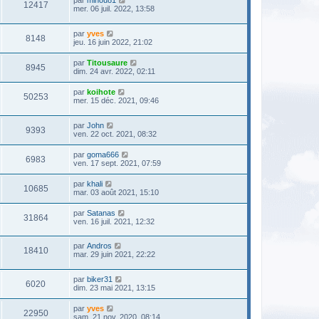
par
minou81
12417
mer. 06 juil. 2022, 13:58
par
yves
8148
jeu. 16 juin 2022, 21:02
par
Titousaure
8945
dim. 24 avr. 2022, 02:11
par
koihote
50253
mer. 15 déc. 2021, 09:46
par
John
9393
ven. 22 oct. 2021, 08:32
par
goma666
6983
ven. 17 sept. 2021, 07:59
par
khali
10685
mar. 03 août 2021, 15:10
par
Satanas
31864
ven. 16 juil. 2021, 12:32
par
Andros
18410
mar. 29 juin 2021, 22:22
par
biker31
6020
dim. 23 mai 2021, 13:15
par
yves
22950
sam. 21 nov. 2020, 08:14