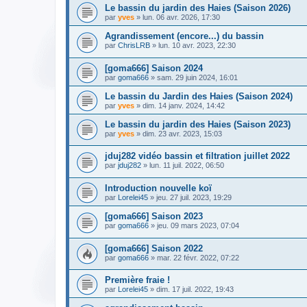
Le bassin du jardin des Haies (Saison 2026)
par
yves
» lun. 06 avr. 2026, 17:30
Agrandissement (encore...) du bassin
par
ChrisLRB
» lun. 10 avr. 2023, 22:30
[goma666] Saison 2024
par
goma666
» sam. 29 juin 2024, 16:01
Le bassin du Jardin des Haies (Saison 2024)
par
yves
» dim. 14 janv. 2024, 14:42
Le bassin du jardin des Haies (Saison 2023)
par
yves
» dim. 23 avr. 2023, 15:03
jduj282 vidéo bassin et filtration juillet 2022
par
jduj282
» lun. 11 juil. 2022, 06:50
Introduction nouvelle koï
par
Lorelei45
» jeu. 27 juil. 2023, 19:29
[goma666] Saison 2023
par
goma666
» jeu. 09 mars 2023, 07:04
[goma666] Saison 2022
par
goma666
» mar. 22 févr. 2022, 07:22
Première fraie !
par
Lorelei45
» dim. 17 juil. 2022, 19:43