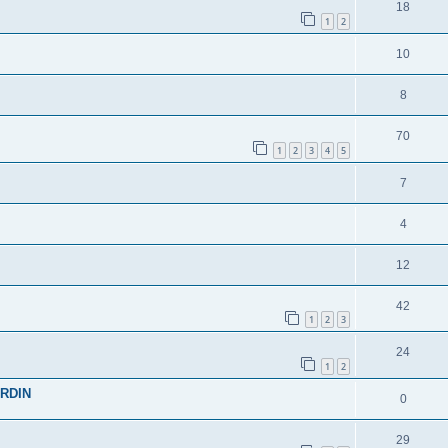
18
1
2
10
8
70
1
2
3
4
5
7
4
12
42
1
2
3
24
1
2
RDIN
0
29