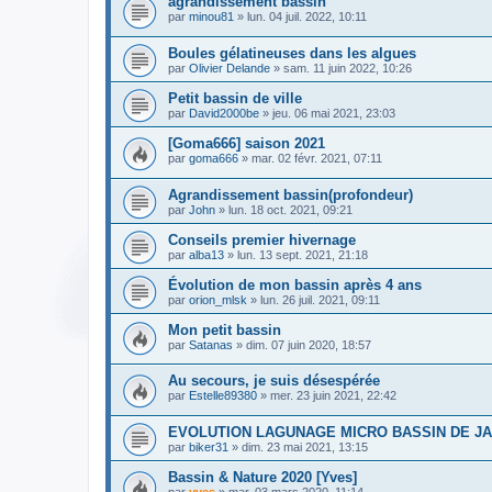
agrandissement bassin
par
minou81
» lun. 04 juil. 2022, 10:11
Boules gélatineuses dans les algues
par
Olivier Delande
» sam. 11 juin 2022, 10:26
Petit bassin de ville
par
David2000be
» jeu. 06 mai 2021, 23:03
[Goma666] saison 2021
par
goma666
» mar. 02 févr. 2021, 07:11
Agrandissement bassin(profondeur)
par
John
» lun. 18 oct. 2021, 09:21
Conseils premier hivernage
par
alba13
» lun. 13 sept. 2021, 21:18
Évolution de mon bassin après 4 ans
par
orion_mlsk
» lun. 26 juil. 2021, 09:11
Mon petit bassin
par
Satanas
» dim. 07 juin 2020, 18:57
Au secours, je suis désespérée
par
Estelle89380
» mer. 23 juin 2021, 22:42
EVOLUTION LAGUNAGE MICRO BASSIN DE JA
par
biker31
» dim. 23 mai 2021, 13:15
Bassin & Nature 2020 [Yves]
par
yves
» mar. 03 mars 2020, 11:14