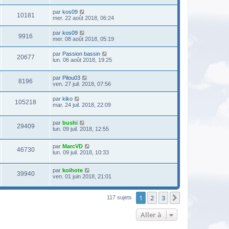
par
kos09
10181
mer. 22 août 2018, 06:24
par
kos09
9916
mer. 08 août 2018, 05:19
par
Passion bassin
20677
lun. 06 août 2018, 19:25
par
Pilou03
8196
ven. 27 juil. 2018, 07:56
par
kiko
105218
mar. 24 juil. 2018, 22:09
par
bushi
29409
lun. 09 juil. 2018, 12:55
par
MarcVD
46730
lun. 09 juil. 2018, 10:33
par
koihote
39940
ven. 01 juin 2018, 21:01
1
2
3
Suivante
117 sujets
Aller à