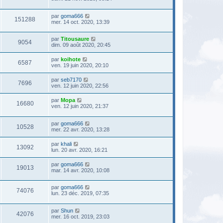
par
goma666
151288
mer. 14 oct. 2020, 13:39
par
Titousaure
9054
dim. 09 août 2020, 20:45
par
koihote
6587
ven. 19 juin 2020, 20:10
par
seb7170
7696
ven. 12 juin 2020, 22:56
par
Mopa
16680
ven. 12 juin 2020, 21:37
par
goma666
10528
mer. 22 avr. 2020, 13:28
par
khali
13092
lun. 20 avr. 2020, 16:21
par
goma666
19013
mar. 14 avr. 2020, 10:08
par
goma666
74076
lun. 23 déc. 2019, 07:35
par
Shun
42076
mer. 16 oct. 2019, 23:03