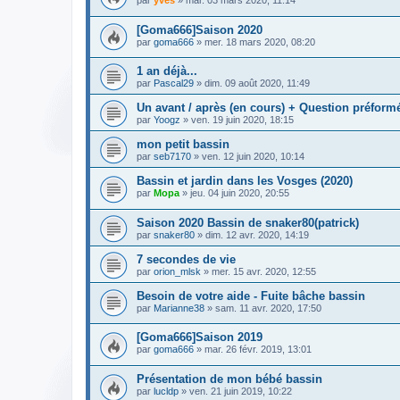
[Goma666]Saison 2020
par
goma666
» mer. 18 mars 2020, 08:20
1 an déjà...
par
Pascal29
» dim. 09 août 2020, 11:49
Un avant / après (en cours) + Question préform
par
Yoogz
» ven. 19 juin 2020, 18:15
mon petit bassin
par
seb7170
» ven. 12 juin 2020, 10:14
Bassin et jardin dans les Vosges (2020)
par
Mopa
» jeu. 04 juin 2020, 20:55
Saison 2020 Bassin de snaker80(patrick)
par
snaker80
» dim. 12 avr. 2020, 14:19
7 secondes de vie
par
orion_mlsk
» mer. 15 avr. 2020, 12:55
Besoin de votre aide - Fuite bâche bassin
par
Marianne38
» sam. 11 avr. 2020, 17:50
[Goma666]Saison 2019
par
goma666
» mar. 26 févr. 2019, 13:01
Présentation de mon bébé bassin
par
lucldp
» ven. 21 juin 2019, 10:22