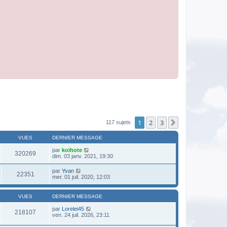
1
2
3
Suivante
117 sujets
VUES
DERNIER MESSAGE
par
koihote
320269
dim. 03 janv. 2021, 19:30
par
Yvan
22351
mer. 01 juil. 2020, 12:03
VUES
DERNIER MESSAGE
par
Lorelei45
218107
ven. 24 juil. 2026, 23:11