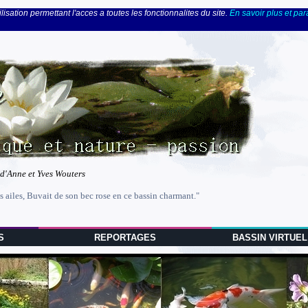
lisation permettant l'acces a toutes les fonctionnalites du site.
En savoir plus et pa
 d'Anne et Yves Wouters
s ailes, Buvait de son bec rose en ce bassin charmant."
S
REPORTAGES
BASSIN VIRTUEL