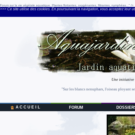
Forum sur la vie végétale aquatique. Plantes flottantes, oxygénantes, filtrantes, nymphéas..." />
>>> Ce site utilise des cookies. En poursuivant la navigation, vous acceptez leur uti
Une initiative
"Sur les blancs nenuphars, l'oiseau ployant se
A C C U E I L
FORUM
DOSSIER