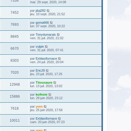
7534
mar. 29 sept. 2020, 14:08
par
jduj282
7452
jeu. 10 sept. 2020, 21:52
par
goma666
7693
lun. 07 sept. 2020, 10:22
par
Tonydumarais
8845
ven. 31 juil. 2020, 21:02
par
vulpin
6670
ven. 31 juil. 2020, 07:41
par
Exblastfurnace
8303
ven. 24 juil. 2020, 20:04
par
Eric29
7020
jeu. 23 juil. 2020, 17:25
par
Titousaure
12948
lun. 13 juil. 2020, 13:02
par
koihote
15886
lun. 29 juin 2020, 23:12
par
yves
7618
jeu. 25 juin 2020, 17:56
par
Exblastfurnace
10011
sam. 20 juin 2020, 07:23
par
yves