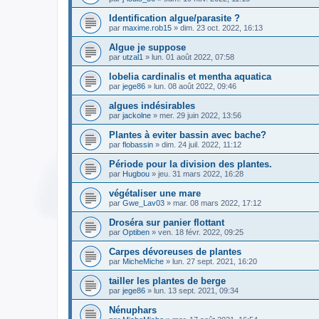
Identification algue/parasite ?
par
maxime.rob15
» dim. 23 oct. 2022, 16:13
Algue je suppose
par
utzal1
» lun. 01 août 2022, 07:58
lobelia cardinalis et mentha aquatica
par
jege86
» lun. 08 août 2022, 09:46
algues indésirables
par
jackolne
» mer. 29 juin 2022, 13:56
Plantes à eviter bassin avec bache?
par
flobassin
» dim. 24 juil. 2022, 11:12
Période pour la division des plantes.
par
Hugbou
» jeu. 31 mars 2022, 16:28
végétaliser une mare
par
Gwe_Lav03
» mar. 08 mars 2022, 17:12
Droséra sur panier flottant
par
Optiben
» ven. 18 févr. 2022, 09:25
Carpes dévoreuses de plantes
par
MicheMiche
» lun. 27 sept. 2021, 16:20
tailler les plantes de berge
par
jege86
» lun. 13 sept. 2021, 09:34
Nénuphars