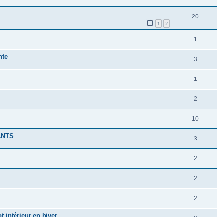
20
1
2
1
nte
3
1
2
10
ANTS
3
2
2
2
t intérieur en hiver