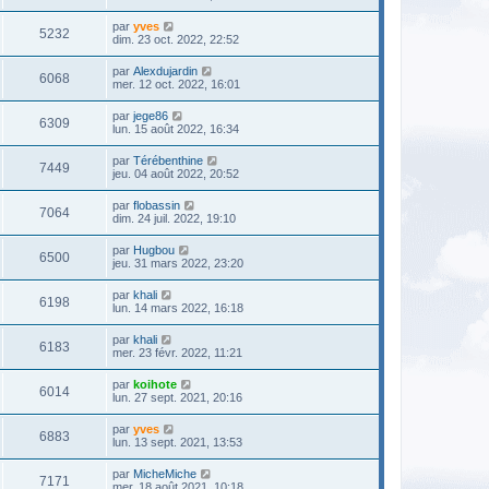
par
yves
5232
dim. 23 oct. 2022, 22:52
par
Alexdujardin
6068
mer. 12 oct. 2022, 16:01
par
jege86
6309
lun. 15 août 2022, 16:34
par
Térébenthine
7449
jeu. 04 août 2022, 20:52
par
flobassin
7064
dim. 24 juil. 2022, 19:10
par
Hugbou
6500
jeu. 31 mars 2022, 23:20
par
khali
6198
lun. 14 mars 2022, 16:18
par
khali
6183
mer. 23 févr. 2022, 11:21
par
koihote
6014
lun. 27 sept. 2021, 20:16
par
yves
6883
lun. 13 sept. 2021, 13:53
par
MicheMiche
7171
mer. 18 août 2021, 10:18