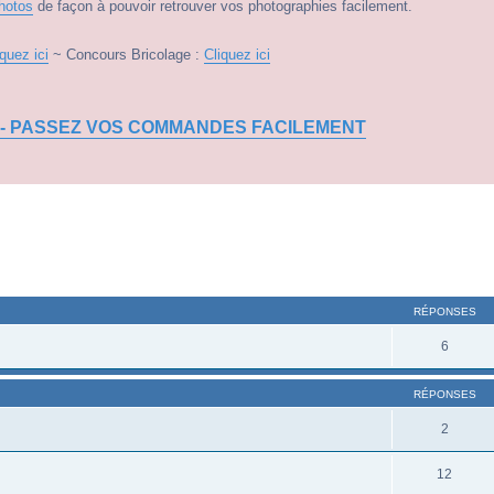
hotos
de façon à pouvoir retrouver vos photographies facilement.
iquez ici
~ Concours Bricolage :
Cliquez ici
 - PASSEZ VOS COMMANDES FACILEMENT
RÉPONSES
6
RÉPONSES
2
12