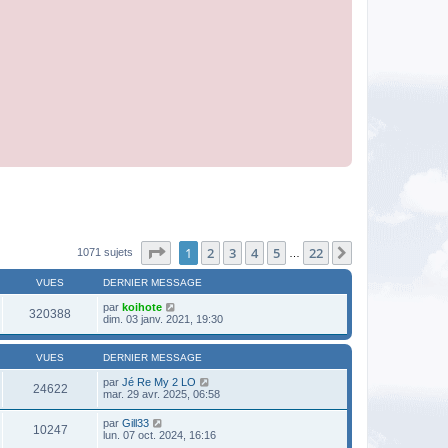
Page
1
sur
22
1
2
3
4
5
22
Suivante
1071 sujets
…
VUES
DERNIER MESSAGE
par
koihote
320388
dim. 03 janv. 2021, 19:30
VUES
DERNIER MESSAGE
par
Jé Re My 2 LO
24622
mar. 29 avr. 2025, 06:58
par
Gill33
10247
lun. 07 oct. 2024, 16:16