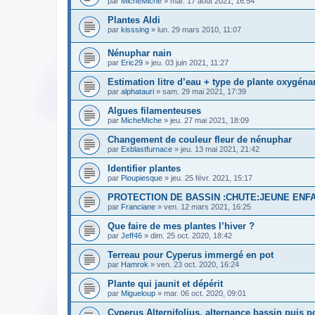
par
MicheMiche
» mar. 17 août 2021, 16:54
Plantes Aldi
par
kisssing
» lun. 29 mars 2010, 11:07
Nénuphar nain
par
Eric29
» jeu. 03 juin 2021, 11:27
Estimation litre d’eau + type de plante oxygéna
par
alphatauri
» sam. 29 mai 2021, 17:39
Algues filamenteuses
par
MicheMiche
» jeu. 27 mai 2021, 18:09
Changement de couleur fleur de nénuphar
par
Exblastfurnace
» jeu. 13 mai 2021, 21:42
Identifier plantes
par
Pioupiesque
» jeu. 25 févr. 2021, 15:17
PROTECTION DE BASSIN :CHUTE:JEUNE ENF
par
Franciane
» ven. 12 mars 2021, 16:25
Que faire de mes plantes l’hiver ?
par
Jeff46
» dim. 25 oct. 2020, 18:42
Terreau pour Cyperus immergé en pot
par
Hamrok
» ven. 23 oct. 2020, 16:24
Plante qui jaunit et dépérit
par
Migueloup
» mar. 06 oct. 2020, 09:01
Cyperus Alternifolius, alternance bassin puis po