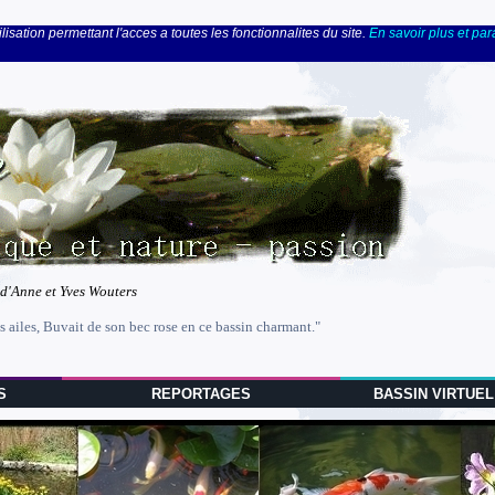
lisation permettant l'acces a toutes les fonctionnalites du site.
En savoir plus et pa
 d'Anne et Yves Wouters
s ailes, Buvait de son bec rose en ce bassin charmant."
S
REPORTAGES
BASSIN VIRTUEL