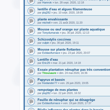
par
Hamrok
» lun. 28 sept. 2020, 12:18
lentille d'eau et algues filamenteuse
par
jduj282
» jeu. 10 sept. 2020, 18:09
plante envahissante
par
michell
» ven. 21 août 2020, 11:20
Mousse ou œuf orange sur plante aquatique
par
Tonydumarais
» jeu. 30 juil. 2020, 12:13
Schizostylis coccinea
par
vulpin
» jeu. 30 juil. 2020, 19:11
Mousse sur plante flottantes
par
Exblastfurnace
» jeu. 23 juil. 2020, 20:07
Lentille d'eau
par
Eric29
» mar. 21 juil. 2020, 14:18
Essaie plantation nénuphar pas très convention
par
Titousaure
» dim. 24 mai 2020, 16:36
Papyrus et bassin
par
freelander77
» ven. 26 juin 2020, 19:05
rempotage de mes plantes
par
jduj282
» lun. 22 juin 2020, 16:32
Feuille de nénuphar qui se désagrège
par
Exblastfurnace
» ven. 19 juin 2020, 17:37
Réelle influence des plantes dans le bassin....