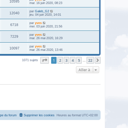
10595
mar. 16 juin 2020, 08:23
par
Galeb_G2
12040
jeu. 04 juin 2020, 14:01
par
yves
6718
mer. 03 juin 2020, 21:56
par
yves
7229
mar. 26 mai 2020, 16:29
par
yves
10097
mar. 26 mai 2020, 13:46
Page
1
sur
22
1
2
3
4
5
22
Suivante
1071 sujets
…
Aller à
ipe du forum
Supprimer les cookies
Heures au format
UTC+02:00