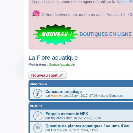
Cependant, nous vous encourageons à utiliser la
Galerie P
Offres réservées aux membres actifs Aquajardin :
Cl
BOUTIQUES EN LIGNE
La Flore aquatique
Modérateur :
Equipe Aquajardin
Nouveau sujet
ANNONCES
Concours bricolage
par
yves
» sam. 22 avr. 2017, 17:06 » dans
Concours
SUJETS
Engrais osmocote NPK
par
riquet25
» mer. 16 avr. 2025, 12:36
Quantité de plantes aquatiques / volume d'eau
par
Gill33
» jeu. 26 sept. 2024, 11:55