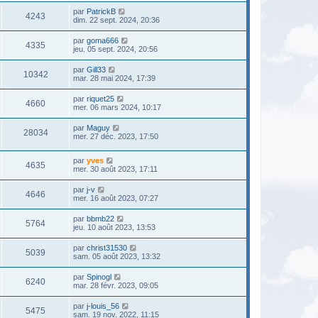
par
PatrickB
4243
dim. 22 sept. 2024, 20:36
par
goma666
4335
jeu. 05 sept. 2024, 20:56
par
Gill33
10342
mar. 28 mai 2024, 17:39
par
riquet25
4660
mer. 06 mars 2024, 10:17
par
Maguy
28034
mer. 27 déc. 2023, 17:50
par
yves
4635
mer. 30 août 2023, 17:11
par
j-v
4646
mer. 16 août 2023, 07:27
par
bbmb22
5764
jeu. 10 août 2023, 13:53
par
christ31530
5039
sam. 05 août 2023, 13:32
par
Spinogl
6240
mar. 28 févr. 2023, 09:05
par
j-louis_56
5475
sam. 19 nov. 2022, 11:15