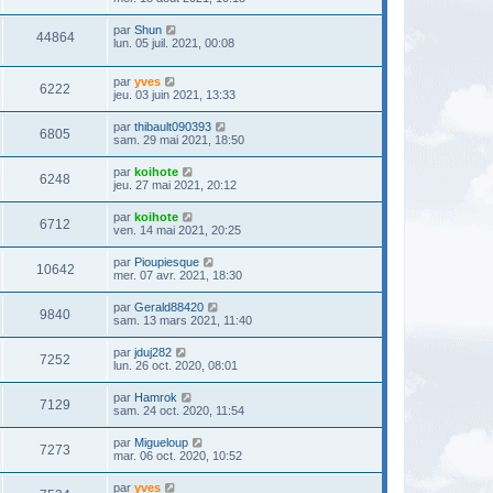
par
Shun
44864
lun. 05 juil. 2021, 00:08
par
yves
6222
jeu. 03 juin 2021, 13:33
par
thibault090393
6805
sam. 29 mai 2021, 18:50
par
koihote
6248
jeu. 27 mai 2021, 20:12
par
koihote
6712
ven. 14 mai 2021, 20:25
par
Pioupiesque
10642
mer. 07 avr. 2021, 18:30
par
Gerald88420
9840
sam. 13 mars 2021, 11:40
par
jduj282
7252
lun. 26 oct. 2020, 08:01
par
Hamrok
7129
sam. 24 oct. 2020, 11:54
par
Migueloup
7273
mar. 06 oct. 2020, 10:52
par
yves