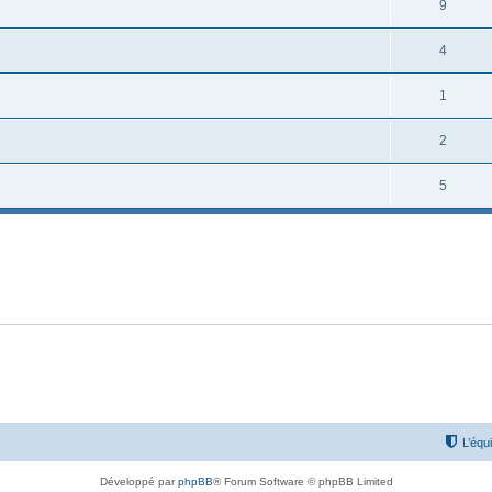
9
4
1
2
5
L’équ
Développé par
phpBB
® Forum Software © phpBB Limited