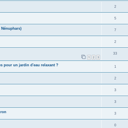
2
5
e Nénuphars)
7
2
33
1
2
3
es pour un jardin d'eau relaxant ?
1
2
3
3
iron
3
0