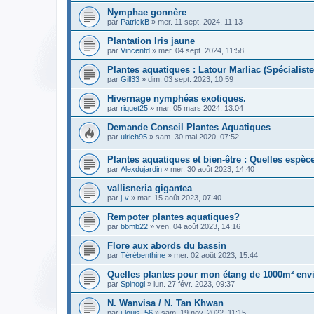
Nymphae gonnère
par
PatrickB
» mer. 11 sept. 2024, 11:13
Plantation Iris jaune
par
Vincentd
» mer. 04 sept. 2024, 11:58
Plantes aquatiques : Latour Marliac (Spécialist
par
Gill33
» dim. 03 sept. 2023, 10:59
Hivernage nymphéas exotiques.
par
riquet25
» mar. 05 mars 2024, 13:04
Demande Conseil Plantes Aquatiques
par
ulrich95
» sam. 30 mai 2020, 07:52
Plantes aquatiques et bien-être : Quelles espèc
par
Alexdujardin
» mer. 30 août 2023, 14:40
vallisneria gigantea
par
j-v
» mar. 15 août 2023, 07:40
Rempoter plantes aquatiques?
par
bbmb22
» ven. 04 août 2023, 14:16
Flore aux abords du bassin
par
Térébenthine
» mer. 02 août 2023, 15:44
Quelles plantes pour mon étang de 1000m² env
par
Spinogl
» lun. 27 févr. 2023, 09:37
N. Wanvisa / N. Tan Khwan
par
j-louis_56
» sam. 19 nov. 2022, 11:15