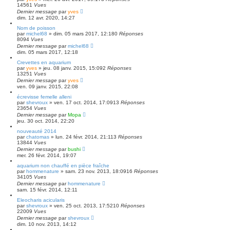
14561
Vues
Dernier message
par
yves
dim. 12 avr. 2020, 14:27
Nom de poisson
par
michel68
» dim. 05 mars 2017, 12:18
0
Réponses
8094
Vues
Dernier message
par
michel68
dim. 05 mars 2017, 12:18
Crevettes en aquarium
par
yves
» jeu. 08 janv. 2015, 15:09
2
Réponses
13251
Vues
Dernier message
par
yves
ven. 09 janv. 2015, 22:08
écrevisse femelle alleni
par
shevroux
» ven. 17 oct. 2014, 17:09
13
Réponses
23654
Vues
Dernier message
par
Mopa
jeu. 30 oct. 2014, 22:20
nouveauté 2014
par
chatomas
» lun. 24 févr. 2014, 21:11
3
Réponses
13844
Vues
Dernier message
par
bushi
mer. 26 févr. 2014, 19:07
aquarium non chauffé en pièce fraîche
par
hommenature
» sam. 23 nov. 2013, 18:09
16
Réponses
34105
Vues
Dernier message
par
hommenature
sam. 15 févr. 2014, 12:11
Eleocharis acicularis
par
shevroux
» ven. 25 oct. 2013, 17:52
10
Réponses
22009
Vues
Dernier message
par
shevroux
dim. 10 nov. 2013, 14:12