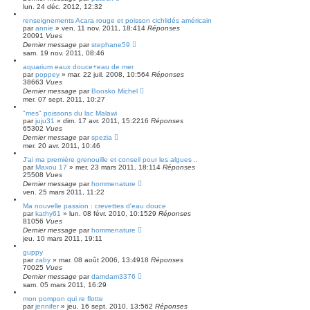
lun. 24 déc. 2012, 12:32
renseignements Acara rouge et poisson cichlidés américain
par
annie
» ven. 11 nov. 2011, 18:41
4
Réponses
20091
Vues
Dernier message
par
stephane59
sam. 19 nov. 2011, 08:46
aquarium eaux douce+eau de mer
par
poppey
» mar. 22 juil. 2008, 10:56
4
Réponses
38663
Vues
Dernier message
par
Boosko Michel
mer. 07 sept. 2011, 10:27
"mes" poissons du lac Malawi
par
juju31
» dim. 17 avr. 2011, 15:22
16
Réponses
65302
Vues
Dernier message
par
spezia
mer. 20 avr. 2011, 10:46
J'ai ma première grenouille et conseil pour les algues ..
par
Maxou 17
» mer. 23 mars 2011, 18:11
4
Réponses
25508
Vues
Dernier message
par
hommenature
ven. 25 mars 2011, 11:22
Ma nouvelle passion : crevettes d'eau douce
par
kathy61
» lun. 08 févr. 2010, 10:15
29
Réponses
81056
Vues
Dernier message
par
hommenature
jeu. 10 mars 2011, 19:11
guppy
par
zaby
» mar. 08 août 2006, 13:49
18
Réponses
70025
Vues
Dernier message
par
damdam3376
sam. 05 mars 2011, 16:29
mon pompon qui re flotte
par
jennifer
» jeu. 16 sept. 2010, 13:56
2
Réponses