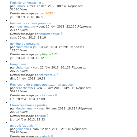
Petit trip en Amazonie .....
par
Fabrice
» mer. 17 déc. 2008, 08:57
8
Réponses
31036
Vues
Dernier message
par
seb2003
jeu. 10 oct. 2013, 04:58
Recherche certains poissons
par
hommenature
» ven. 15 févr. 2013, 22:29
9
Réponses
27167
Vues
Dernier message
par
hommenature
sam. 05 oct. 2013, 18:16
nombre de poissons
par
chatomas
» jeu. 13 juin 2013, 16:29
1
Réponses
12165
Vues
Dernier message
par
philippe212
jeu. 13 juin 2013, 19:12
Pouponerie
par
chatomas
» ven. 22 févr. 2013, 16:13
7
Réponses
20790
Vues
Dernier message
par
zamzam71
dim. 24 févr. 2013, 16:38
Recherche de plantes pour..........un aquarium
par
sebastien95
» ven. 20 avr. 2012, 13:50
12
Réponses
50932
Vues
Dernier message
par
chatomas
lun. 18 févr. 2013, 16:09
Choisir les bonnes plantes
par
Mercier jeremy
» mer. 04 janv. 2012, 18:31
4
Réponses
20303
Vues
Dernier message
par
kiko
jeu. 14 févr. 2013, 12:33
un petit "aquarium"
par
goma666
» sam. 22 déc. 2012, 21:31
8
Réponses
20928
Vues
Dernier message
par
patoch