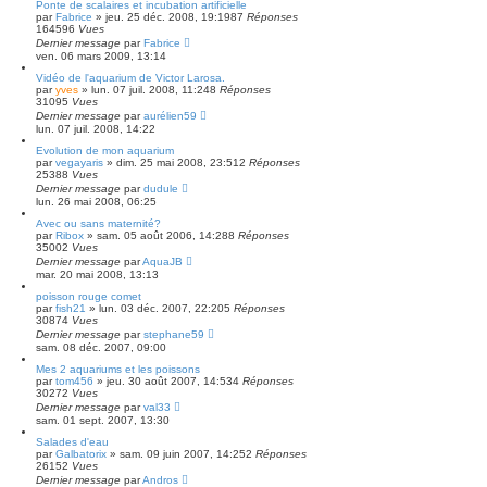
Ponte de scalaires et incubation artificielle
par
Fabrice
» jeu. 25 déc. 2008, 19:19
87
Réponses
164596
Vues
Dernier message
par
Fabrice
ven. 06 mars 2009, 13:14
Vidéo de l'aquarium de Victor Larosa.
par
yves
» lun. 07 juil. 2008, 11:24
8
Réponses
31095
Vues
Dernier message
par
aurélien59
lun. 07 juil. 2008, 14:22
Evolution de mon aquarium
par
vegayaris
» dim. 25 mai 2008, 23:51
2
Réponses
25388
Vues
Dernier message
par
dudule
lun. 26 mai 2008, 06:25
Avec ou sans maternité?
par
Ribox
» sam. 05 août 2006, 14:28
8
Réponses
35002
Vues
Dernier message
par
AquaJB
mar. 20 mai 2008, 13:13
poisson rouge comet
par
fish21
» lun. 03 déc. 2007, 22:20
5
Réponses
30874
Vues
Dernier message
par
stephane59
sam. 08 déc. 2007, 09:00
Mes 2 aquariums et les poissons
par
tom456
» jeu. 30 août 2007, 14:53
4
Réponses
30272
Vues
Dernier message
par
val33
sam. 01 sept. 2007, 13:30
Salades d'eau
par
Galbatorix
» sam. 09 juin 2007, 14:25
2
Réponses
26152
Vues
Dernier message
par
Andros