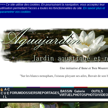
>>> Ce site utilise des cookies. En poursuivant la navigation, vous acceptez leur
utilisation permettant l'acces a toutes les fonctionnalites du site.
En savoir plus et
parametrer vos cookies
Une initiative d'Anne et Yves Wouter
"Sur les blancs nenuphars, l'oiseau ployant ses ailes, Buvait de son 
A C
BASSIN
Galerie
OUTILS
FORUM
DOSSIERS
REPORTAGES
C U E
VIRTUEL
PHOTOS
PHOTO/VIDEO
I L