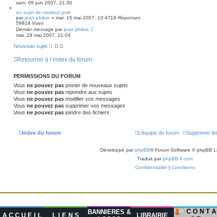
sam. 09 juin 2007, 21:30
au sujet de ramirezi gold
par
jean phibre
» mar. 15 mai 2007, 13:47
19
Réponses
59824
Vues
Dernier message
par
jean phibre
mar. 29 mai 2007, 21:04
Nouveau sujet
Retourner à l’index du forum
PERMISSIONS DU FORUM
Vous
ne pouvez pas
poster de nouveaux sujets
Vous
ne pouvez pas
répondre aux sujets
Vous
ne pouvez pas
modifier vos messages
Vous
ne pouvez pas
supprimer vos messages
Vous
ne pouvez pas
joindre des fichiers
Index du forum
L’équipe du forum
Supprimer le
Développé par
phpBB
® Forum Software © phpBB L
Traduit par
phpBB-fr.com
Confidentialité
|
Conditions
C O N T A
BANNIERES &
A C C U E I L
L I E N S
LIBRAIRIE