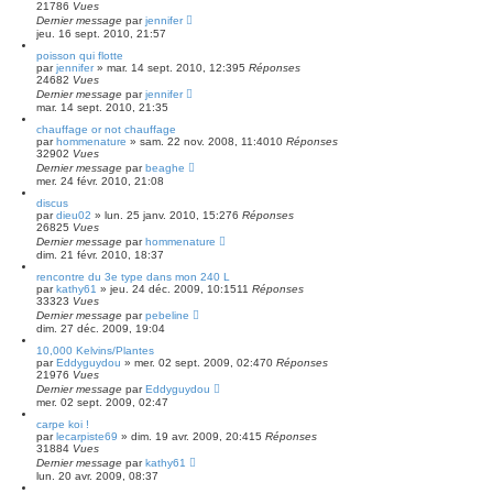
21786
Vues
Dernier message
par
jennifer
jeu. 16 sept. 2010, 21:57
poisson qui flotte
par
jennifer
» mar. 14 sept. 2010, 12:39
5
Réponses
24682
Vues
Dernier message
par
jennifer
mar. 14 sept. 2010, 21:35
chauffage or not chauffage
par
hommenature
» sam. 22 nov. 2008, 11:40
10
Réponses
32902
Vues
Dernier message
par
beaghe
mer. 24 févr. 2010, 21:08
discus
par
dieu02
» lun. 25 janv. 2010, 15:27
6
Réponses
26825
Vues
Dernier message
par
hommenature
dim. 21 févr. 2010, 18:37
rencontre du 3e type dans mon 240 L
par
kathy61
» jeu. 24 déc. 2009, 10:15
11
Réponses
33323
Vues
Dernier message
par
pebeline
dim. 27 déc. 2009, 19:04
10,000 Kelvins/Plantes
par
Eddyguydou
» mer. 02 sept. 2009, 02:47
0
Réponses
21976
Vues
Dernier message
par
Eddyguydou
mer. 02 sept. 2009, 02:47
carpe koi !
par
lecarpiste69
» dim. 19 avr. 2009, 20:41
5
Réponses
31884
Vues
Dernier message
par
kathy61
lun. 20 avr. 2009, 08:37