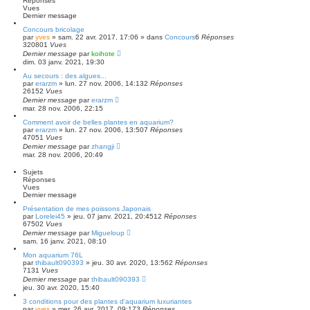
Réponses
Vues
Dernier message
Concours bricolage
par
yves
» sam. 22 avr. 2017, 17:06 » dans
Concours
6
Réponses
320801
Vues
Dernier message
par
koihote
dim. 03 janv. 2021, 19:30
Au secours : des algues...
par
erarzm
» lun. 27 nov. 2006, 14:13
2
Réponses
26152
Vues
Dernier message
par
erarzm
mar. 28 nov. 2006, 22:15
Comment avoir de belles plantes en aquarium?
par
erarzm
» lun. 27 nov. 2006, 13:50
7
Réponses
47051
Vues
Dernier message
par
zhangji
mar. 28 nov. 2006, 20:49
Sujets
Réponses
Vues
Dernier message
Présentation de mes poissons Japonais
par
Lorelei45
» jeu. 07 janv. 2021, 20:45
12
Réponses
67502
Vues
Dernier message
par
Migueloup
sam. 16 janv. 2021, 08:10
Mon aquarium 76L
par
thibault090393
» jeu. 30 avr. 2020, 13:56
2
Réponses
7131
Vues
Dernier message
par
thibault090393
jeu. 30 avr. 2020, 15:40
3 conditions pour des plantes d'aquarium luxuriantes
par
yves
» mer. 26 avr. 2017, 09:17
3
Réponses