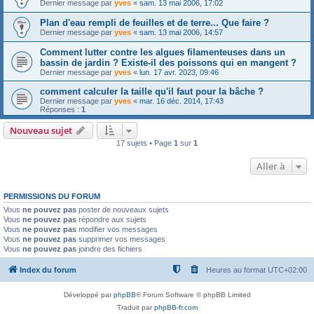
Dernier message par
yves
«
sam. 13 mai 2006, 17:02
Plan d'eau rempli de feuilles et de terre... Que faire ?
Dernier message par
yves
«
sam. 13 mai 2006, 14:57
Comment lutter contre les algues filamenteuses dans un
bassin de jardin ? Existe-il des poissons qui en mangent ?
Dernier message par
yves
«
lun. 17 avr. 2023, 09:46
comment calculer la taille qu'il faut pour la bâche ?
Dernier message par
yves
«
mar. 16 déc. 2014, 17:43
Réponses :
1
Nouveau sujet
17 sujets • Page
1
sur
1
Aller à
PERMISSIONS DU FORUM
Vous
ne pouvez pas
poster de nouveaux sujets
Vous
ne pouvez pas
répondre aux sujets
Vous
ne pouvez pas
modifier vos messages
Vous
ne pouvez pas
supprimer vos messages
Vous
ne pouvez pas
joindre des fichiers
Index du forum
Heures au format
UTC+02:00
Développé par
phpBB
® Forum Software © phpBB Limited
Traduit par
phpBB-fr.com