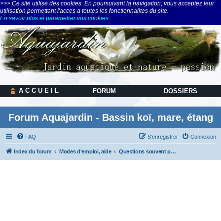
>>> Ce site utilise des cookies. En poursuivant la navigation, vous acceptez leur
utilisation permettant l'acces a toutes les fonctionnalites du site.
En savoir plus et parametrer vos cookies
A C C U E I L
FORUM
DOSSIERS
Forum Aquajardin - Bassin koï, mare, étang
FAQ
S’enregistrer
Connexion
Index du forum
Modes d'emploi, aide
Questions souvent posées, analyseur d'eau, calculateurs