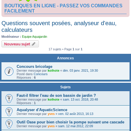
BOUTIQUES EN LIGNE - PASSEZ VOS COMMANDES
FACILEMENT
Questions souvent posées, analyseur d'eau,
calculateurs
Modérateur :
Equipe Aquajardin
Nouveau sujet
17 sujets • Page
1
sur
1
Annonces
Concours bricolage
Dernier message par
koihote
«
dim. 03 janv. 2021, 19:30
Posté dans
Concours
Réponses :
6
Sujets
Faut-il filtrer l'eau de son bassin de jardin ?
Dernier message par
koihote
«
sam. 13 oct. 2018, 20:48
Réponses :
1
Aqualyser d'AquaticScience
Dernier message par
yves
«
ven. 02 août 2013, 16:13
Outil Oase pour bien choisir la pompe suivant une cascade
Dernier message par
yves
«
sam. 12 mai 2012, 22:09