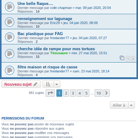
Une belle flaque....
Dernier message par
colin chapman
«
mar. 09 juin 2020, 20:04
Réponses :
14
renseignement sur lagunage
Dernier message par
Eric29
«
jeu. 04 juin 2020, 08:09
Réponses :
10
Bac plastique pour FAG
Dernier message par
freelander77
«
jeu. 04 juin 2020, 07:27
Réponses :
2
cherche idée de rampe pour mes tortues
Dernier message par
Titousaure
«
mer. 27 mai 2020, 15:51
Réponses :
15
1
2
filtre maison et risque de casse
Dernier message par
freelander77
«
sam. 23 mai 2020, 18:14
Réponses :
4
Nouveau sujet
Page
1
sur
10
1
2
3
4
5
10
Suivante
481 sujets
…
Aller à
PERMISSIONS DU FORUM
Vous
ne pouvez pas
poster de nouveaux sujets
Vous
ne pouvez pas
répondre aux sujets
Vous
ne pouvez pas
modifier vos messages
Vous
ne pouvez pas
supprimer vos messages