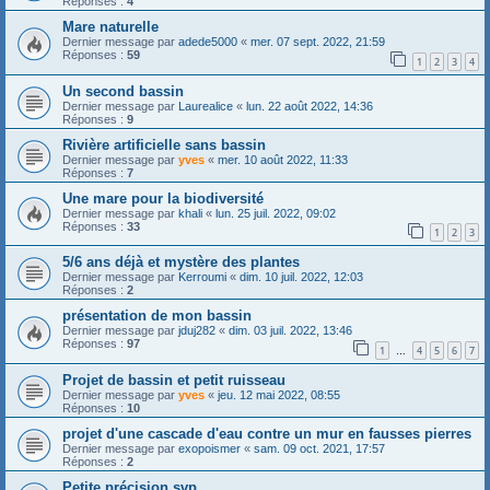
Réponses :
4
Mare naturelle
Dernier message par
adede5000
«
mer. 07 sept. 2022, 21:59
Réponses :
59
1
2
3
4
Un second bassin
Dernier message par
Laurealice
«
lun. 22 août 2022, 14:36
Réponses :
9
Rivière artificielle sans bassin
Dernier message par
yves
«
mer. 10 août 2022, 11:33
Réponses :
7
Une mare pour la biodiversité
Dernier message par
khali
«
lun. 25 juil. 2022, 09:02
Réponses :
33
1
2
3
5/6 ans déjà et mystère des plantes
Dernier message par
Kerroumi
«
dim. 10 juil. 2022, 12:03
Réponses :
2
présentation de mon bassin
Dernier message par
jduj282
«
dim. 03 juil. 2022, 13:46
Réponses :
97
1
4
5
6
7
…
Projet de bassin et petit ruisseau
Dernier message par
yves
«
jeu. 12 mai 2022, 08:55
Réponses :
10
projet d'une cascade d'eau contre un mur en fausses pierres
Dernier message par
exopoismer
«
sam. 09 oct. 2021, 17:57
Réponses :
2
Petite précision svp