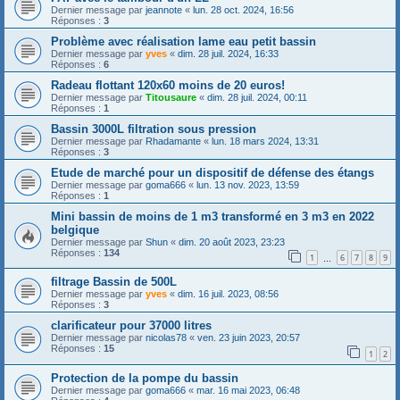
Dernier message par
jeannote
«
lun. 28 oct. 2024, 16:56
Réponses :
3
Problème avec réalisation lame eau petit bassin
Dernier message par
yves
«
dim. 28 juil. 2024, 16:33
Réponses :
6
Radeau flottant 120x60 moins de 20 euros!
Dernier message par
Titousaure
«
dim. 28 juil. 2024, 00:11
Réponses :
1
Bassin 3000L filtration sous pression
Dernier message par
Rhadamante
«
lun. 18 mars 2024, 13:31
Réponses :
3
Etude de marché pour un dispositif de défense des étangs
Dernier message par
goma666
«
lun. 13 nov. 2023, 13:59
Réponses :
1
Mini bassin de moins de 1 m3 transformé en 3 m3 en 2022
belgique
Dernier message par
Shun
«
dim. 20 août 2023, 23:23
Réponses :
134
1
6
7
8
9
…
filtrage Bassin de 500L
Dernier message par
yves
«
dim. 16 juil. 2023, 08:56
Réponses :
3
clarificateur pour 37000 litres
Dernier message par
nicolas78
«
ven. 23 juin 2023, 20:57
Réponses :
15
1
2
Protection de la pompe du bassin
Dernier message par
goma666
«
mar. 16 mai 2023, 06:48