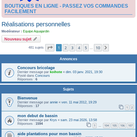
BOUTIQUES EN LIGNE - PASSEZ VOS COMMANDES
FACILEMENT
Réalisations personnelles
Modérateur :
Equipe Aquajardin
Nouveau sujet
Page
1
sur
10
1
2
3
4
5
10
Suivante
481 sujets
…
Annonces
Concours bricolage
Dernier message par
koihote
«
dim. 03 janv. 2021, 19:30
Posté dans
Concours
Réponses :
6
Sujets
Bienvenue
Dernier message par
annie
«
ven. 11 mai 2012, 19:29
Réponses :
17
1
2
mon debut de bassin
Dernier message par
Krys
«
sam. 23 mai 2026, 13:58
Réponses :
1594
1
104
105
106
107
…
aide plantations pour mon bassin