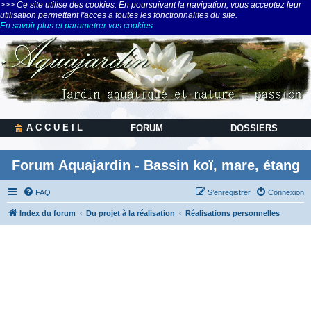
>>> Ce site utilise des cookies. En poursuivant la navigation, vous acceptez leur
utilisation permettant l'acces a toutes les fonctionnalites du site.
En savoir plus et parametrer vos cookies
A C C U E I L
FORUM
DOSSIERS
Forum Aquajardin - Bassin koï, mare, étang
FAQ
S’enregistrer
Connexion
Index du forum
Du projet à la réalisation
Réalisations personnelles