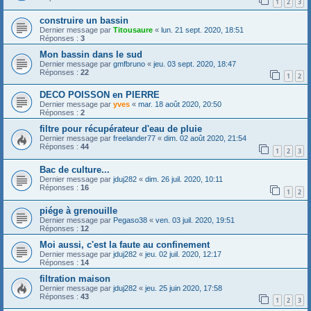
1
2
3
construire un bassin
Dernier message par
Titousaure
«
lun. 21 sept. 2020, 18:51
Réponses :
3
Mon bassin dans le sud
Dernier message par
gmfbruno
«
jeu. 03 sept. 2020, 18:47
Réponses :
22
1
2
DECO POISSON en PIERRE
Dernier message par
yves
«
mar. 18 août 2020, 20:50
Réponses :
2
filtre pour récupérateur d'eau de pluie
Dernier message par
freelander77
«
dim. 02 août 2020, 21:54
Réponses :
44
1
2
3
Bac de culture...
Dernier message par
jduj282
«
dim. 26 juil. 2020, 10:11
Réponses :
16
1
2
piége à grenouille
Dernier message par
Pegaso38
«
ven. 03 juil. 2020, 19:51
Réponses :
12
Moi aussi, c'est la faute au confinement
Dernier message par
jduj282
«
jeu. 02 juil. 2020, 12:17
Réponses :
14
filtration maison
Dernier message par
jduj282
«
jeu. 25 juin 2020, 17:58
Réponses :
43
1
2
3