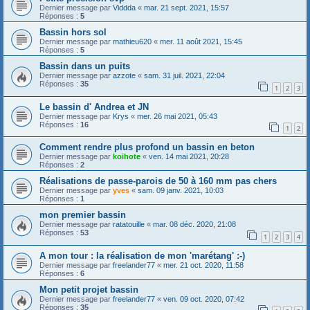
Dernier message par
Viddda
«
mar. 21 sept. 2021, 15:57
Réponses :
5
Bassin hors sol
Dernier message par
mathieu620
«
mer. 11 août 2021, 15:45
Réponses :
5
Bassin dans un puits
Dernier message par
azzote
«
sam. 31 juil. 2021, 22:04
Réponses :
35
1
2
3
Le bassin d' Andrea et JN
Dernier message par
Krys
«
mer. 26 mai 2021, 05:43
Réponses :
16
1
2
Comment rendre plus profond un bassin en beton
Dernier message par
koihote
«
ven. 14 mai 2021, 20:28
Réponses :
2
Réalisations de passe-parois de 50 à 160 mm pas chers
Dernier message par
yves
«
sam. 09 janv. 2021, 10:03
Réponses :
1
mon premier bassin
Dernier message par
ratatouille
«
mar. 08 déc. 2020, 21:08
Réponses :
53
1
2
3
4
A mon tour : la réalisation de mon 'marétang' :-)
Dernier message par
freelander77
«
mer. 21 oct. 2020, 11:58
Réponses :
6
Mon petit projet bassin
Dernier message par
freelander77
«
ven. 09 oct. 2020, 07:42
Réponses :
35