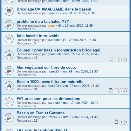
Dernier message par
jeannote
«
mer. 18 févr. 2026, 17:22
Bricolage UV AMALGAME dans le bassin
Dernier message par
riquet25
«
jeu. 23 oct. 2025, 18:07
probleme du a la chaleur???
Dernier message par
yves
«
dim. 17 août 2025, 11:49
Réponses :
1
fuite bassin introuvable
Dernier message par
jeannote
«
jeu. 22 mai 2025, 16:10
Réponses :
3
Ecumeur pour bassin (construction bricolage)
Dernier message par
goma666
«
ven. 25 avr. 2025, 10:45
Réponses :
42
1
2
3
Mur végétalisé sur fibre de coco.
Dernier message par
riquet25
«
lun. 24 mars 2025, 19:33
Réponses :
4
Bassin 1000L avec filtration naturelle
Dernier message par
Alex123
«
ven. 07 mars 2025, 13:32
Réponses :
31
1
2
3
FAT precision pour les dimensions
Dernier message par
jeannote
«
mar. 17 déc. 2024, 10:49
Réponses :
5
Bassin en Tarn et Garonne
Dernier message par
PatrickB
«
dim. 17 nov. 2024, 21:43
Réponses :
15
1
2
FAT avec le tambour d'un LL