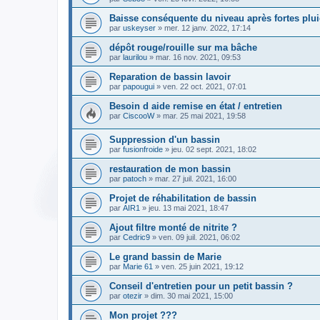
Baisse conséquente du niveau après fortes plu
par
uskeyser
» mer. 12 janv. 2022, 17:14
dépôt rouge/rouille sur ma bâche
par
laurilou
» mar. 16 nov. 2021, 09:53
Reparation de bassin lavoir
par
papougui
» ven. 22 oct. 2021, 07:01
Besoin d aide remise en état / entretien
par
CiscooW
» mar. 25 mai 2021, 19:58
Suppression d'un bassin
par
fusionfroide
» jeu. 02 sept. 2021, 18:02
restauration de mon bassin
par
patoch
» mar. 27 juil. 2021, 16:00
Projet de réhabilitation de bassin
par
AIR1
» jeu. 13 mai 2021, 18:47
Ajout filtre monté de nitrite ?
par
Cedric9
» ven. 09 juil. 2021, 06:02
Le grand bassin de Marie
par
Marie 61
» ven. 25 juin 2021, 19:12
Conseil d'entretien pour un petit bassin ?
par
otezir
» dim. 30 mai 2021, 15:00
Mon projet ???