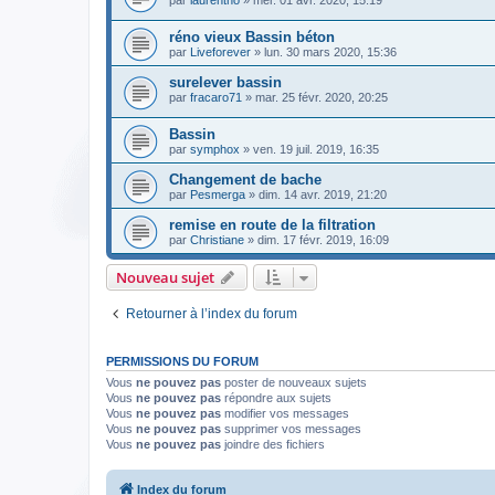
par
laurentno
» mer. 01 avr. 2020, 15:19
réno vieux Bassin béton
par
Liveforever
» lun. 30 mars 2020, 15:36
surelever bassin
par
fracaro71
» mar. 25 févr. 2020, 20:25
Bassin
par
symphox
» ven. 19 juil. 2019, 16:35
Changement de bache
par
Pesmerga
» dim. 14 avr. 2019, 21:20
remise en route de la filtration
par
Christiane
» dim. 17 févr. 2019, 16:09
Nouveau sujet
Retourner à l’index du forum
PERMISSIONS DU FORUM
Vous
ne pouvez pas
poster de nouveaux sujets
Vous
ne pouvez pas
répondre aux sujets
Vous
ne pouvez pas
modifier vos messages
Vous
ne pouvez pas
supprimer vos messages
Vous
ne pouvez pas
joindre des fichiers
Index du forum