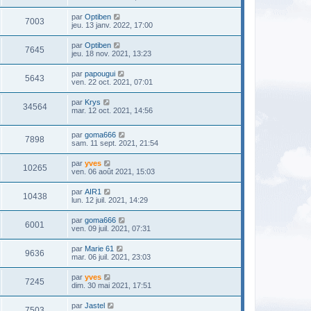
par
Optiben
7003
jeu. 13 janv. 2022, 17:00
par
Optiben
7645
jeu. 18 nov. 2021, 13:23
par
papougui
5643
ven. 22 oct. 2021, 07:01
par
Krys
34564
mar. 12 oct. 2021, 14:56
par
goma666
7898
sam. 11 sept. 2021, 21:54
par
yves
10265
ven. 06 août 2021, 15:03
par
AIR1
10438
lun. 12 juil. 2021, 14:29
par
goma666
6001
ven. 09 juil. 2021, 07:31
par
Marie 61
9636
mar. 06 juil. 2021, 23:03
par
yves
7245
dim. 30 mai 2021, 17:51
par
Jastel
7503