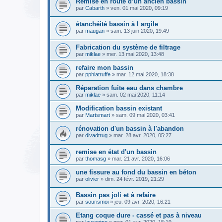
Remise en route d’un ancien bassin
par
Cabarth
» ven. 01 mai 2020, 09:19
étanchéité bassin à l argile
par
maugan
» sam. 13 juin 2020, 19:49
Fabrication du système de filtrage
par
miklae
» mer. 13 mai 2020, 13:48
refaire mon bassin
par
pphlatruffe
» mar. 12 mai 2020, 18:38
Réparation fuite eau dans chambre
par
miklae
» sam. 02 mai 2020, 11:14
Modification bassin existant
par
Martsmart
» sam. 09 mai 2020, 03:41
rénovation d'un bassin à l'abandon
par
divadtrug
» mar. 28 avr. 2020, 05:27
remise en état d'un bassin
par
thomasg
» mar. 21 avr. 2020, 16:06
une fissure au fond du bassin en béton
par
olivier
» dim. 24 févr. 2019, 21:29
Bassin pas joli et à refaire
par
sourismoi
» jeu. 09 avr. 2020, 16:21
Etang coque dure - cassé et pas à niveau