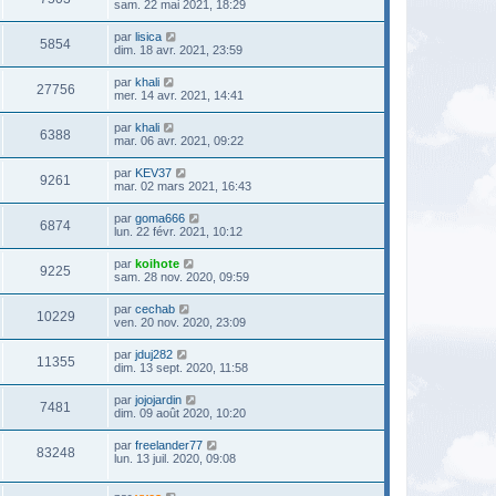
sam. 22 mai 2021, 18:29
par
lisica
5854
dim. 18 avr. 2021, 23:59
par
khali
27756
mer. 14 avr. 2021, 14:41
par
khali
6388
mar. 06 avr. 2021, 09:22
par
KEV37
9261
mar. 02 mars 2021, 16:43
par
goma666
6874
lun. 22 févr. 2021, 10:12
par
koihote
9225
sam. 28 nov. 2020, 09:59
par
cechab
10229
ven. 20 nov. 2020, 23:09
par
jduj282
11355
dim. 13 sept. 2020, 11:58
par
jojojardin
7481
dim. 09 août 2020, 10:20
par
freelander77
83248
lun. 13 juil. 2020, 09:08