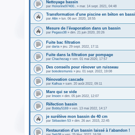
Nettoyage bassin
par
Honorine97400..
» mar. 14 sept. 2021, 04:48
Transformation d'une piscine en béton en bass
par
Altin
» lun. 06 avr. 2020, 18:55
Mesure de l'évaporation dans un bassin
par
Pegaso38
» dim. 21 juin 2020, 20:26
Fuite bac filtration
par
darta
» jeu. 29 sept. 2022, 17:11
Fuite dans la filtration par pompage
par
Chachezag
» ven. 01 mai 2020, 17:57
Des conseils pour rénover un ruisseau
par
boisdesmures
» jeu. 01 sept. 2022, 19:08
Rénovation cascade
par
Kalhua
» sam. 20 août 2022, 09:11
Mare qui se vide
par
Imoen
» dim. 05 juin 2022, 12:07
Réfection bassin
par
Bobby5169
» ven. 13 mai 2022, 14:17
je surélève mon bassin de 40 cm
par
Sébastien 53
» dim. 26 avr. 2015, 22:45
Restauration d'un bassin laissé à l'abandon !
par
Seb38
» ven. 25 févr. 2022, 16:58