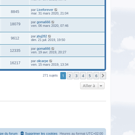
par
Liveforever
8845
mar. 31 mars 2020, 21:04
par
goma666
18079
ven. 06 mars 2020, 07:46
par
jduj282
9612
dim. 21 juil. 2019, 19:50
par
goma666
12335
ven. 19 avr. 2019, 20:27
par
olicarpe
16217
ven. 15 mars 2019, 13:34
1
2
3
4
5
6
Suivante
271 sujets
Aller à
ipe du forum
Supprimer les cookies
Heures au format
UTC+02:00