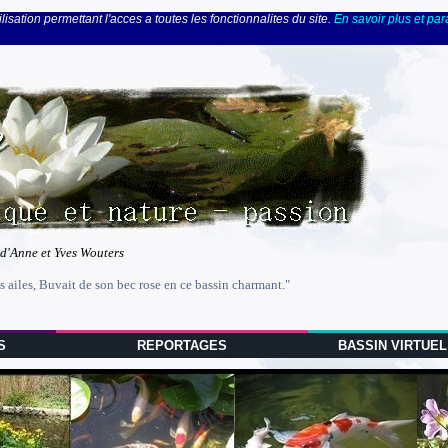
lisation permettant l'acces a toutes les fonctionnalites du site.
En savoir plus et pa
 d'Anne et Yves Wouters
s ailes, Buvait de son bec rose en ce bassin charmant."
S
REPORTAGES
BASSIN VIRTUEL