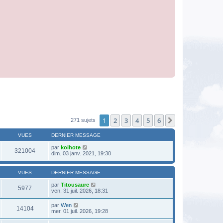
1
2
3
4
5
6
Suivante
271 sujets
VUES
DERNIER MESSAGE
par
koihote
321004
dim. 03 janv. 2021, 19:30
VUES
DERNIER MESSAGE
par
Titousaure
5977
ven. 31 juil. 2026, 18:31
par
Wen
14104
mer. 01 juil. 2026, 19:28