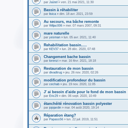
par
Jastel
» ven. 21 mai 2021, 11:30
Bassin à réhabiliter
par
lisica
» dim. 18 avr. 2021, 23:59
Au secours, ma bâche remonte
par
Wiljac006
» mer. 07 mars 2007, 09:31
mare naturelle
par
yesman
» lun. 05 avr. 2021, 11:40
Rehabilitation bassin.....
par
KEV37
» lun. 28 déc. 2020, 07:48
Changement bache bassin
par
lorenzi
» mar. 16 févr. 2021, 18:18
Restauration de mon bassin
par
divadtrug
» jeu. 26 nov. 2020, 02:26
modification profondeur du bassin
par
cechab
» jeu. 19 nov. 2020, 11:05
J' ai besoin d'aide pour le fond de mon bassin
par
Eric29
» dim. 06 sept. 2020, 10:49
étanchéité rénovation bassin polyester
par
jojojardin
» mar. 04 août 2020, 19:14
Réparation étang?
par
Papass56
» lun. 22 juil. 2019, 11:51