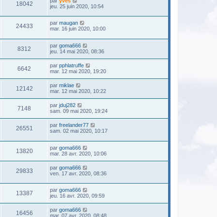
par
yves
18042
jeu. 25 juin 2020, 10:54
par
maugan
24433
mar. 16 juin 2020, 10:00
par
goma666
8312
jeu. 14 mai 2020, 08:36
par
pphlatruffe
6642
mar. 12 mai 2020, 19:20
par
miklae
12142
mar. 12 mai 2020, 10:22
par
jduj282
7148
sam. 09 mai 2020, 19:24
par
freelander77
26551
sam. 02 mai 2020, 10:17
par
goma666
13820
mar. 28 avr. 2020, 10:06
par
goma666
29833
ven. 17 avr. 2020, 08:36
par
goma666
13387
jeu. 16 avr. 2020, 09:59
par
goma666
16456
mar. 07 avr. 2020, 08:48