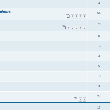
3
in/mare
54
1
2
3
4
73
1
2
3
4
5
5
13
3
5
13
3
27
1
2
13