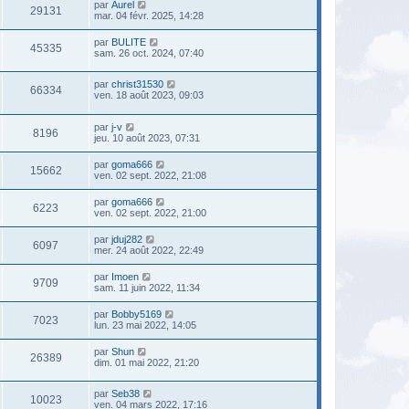
par
Aurel
29131
mar. 04 févr. 2025, 14:28
par
BULITE
45335
sam. 26 oct. 2024, 07:40
par
christ31530
66334
ven. 18 août 2023, 09:03
par
j-v
8196
jeu. 10 août 2023, 07:31
par
goma666
15662
ven. 02 sept. 2022, 21:08
par
goma666
6223
ven. 02 sept. 2022, 21:00
par
jduj282
6097
mer. 24 août 2022, 22:49
par
Imoen
9709
sam. 11 juin 2022, 11:34
par
Bobby5169
7023
lun. 23 mai 2022, 14:05
par
Shun
26389
dim. 01 mai 2022, 21:20
par
Seb38
10023
ven. 04 mars 2022, 17:16