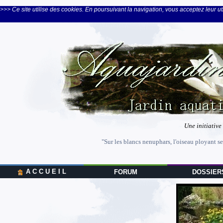
>>> Ce site utilise des cookies. En poursuivant la navigation, vous acceptez leur uti
Une initiative
"Sur les blancs nenuphars, l'oiseau ployant se
A C C U E I L
FORUM
DOSSIER