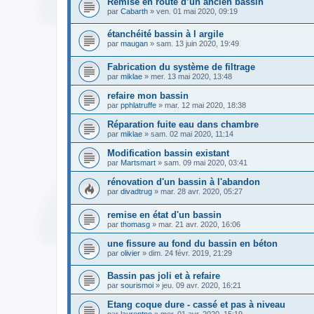
Remise en route d’un ancien bassin
par
Cabarth
» ven. 01 mai 2020, 09:19
étanchéité bassin à l argile
par
maugan
» sam. 13 juin 2020, 19:49
Fabrication du système de filtrage
par
miklae
» mer. 13 mai 2020, 13:48
refaire mon bassin
par
pphlatruffe
» mar. 12 mai 2020, 18:38
Réparation fuite eau dans chambre
par
miklae
» sam. 02 mai 2020, 11:14
Modification bassin existant
par
Martsmart
» sam. 09 mai 2020, 03:41
rénovation d'un bassin à l'abandon
par
divadtrug
» mar. 28 avr. 2020, 05:27
remise en état d'un bassin
par
thomasg
» mar. 21 avr. 2020, 16:06
une fissure au fond du bassin en béton
par
olivier
» dim. 24 févr. 2019, 21:29
Bassin pas joli et à refaire
par
sourismoi
» jeu. 09 avr. 2020, 16:21
Etang coque dure - cassé et pas à niveau