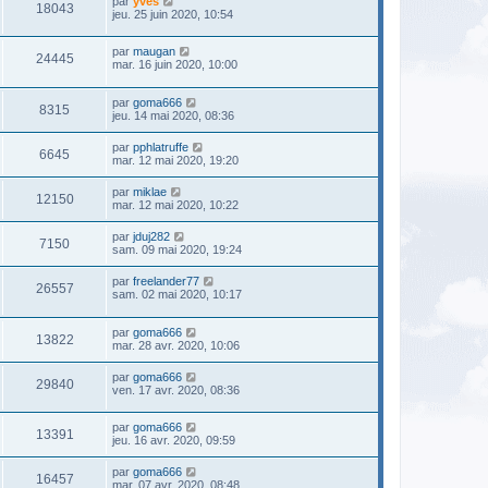
par
yves
18043
jeu. 25 juin 2020, 10:54
par
maugan
24445
mar. 16 juin 2020, 10:00
par
goma666
8315
jeu. 14 mai 2020, 08:36
par
pphlatruffe
6645
mar. 12 mai 2020, 19:20
par
miklae
12150
mar. 12 mai 2020, 10:22
par
jduj282
7150
sam. 09 mai 2020, 19:24
par
freelander77
26557
sam. 02 mai 2020, 10:17
par
goma666
13822
mar. 28 avr. 2020, 10:06
par
goma666
29840
ven. 17 avr. 2020, 08:36
par
goma666
13391
jeu. 16 avr. 2020, 09:59
par
goma666
16457
mar. 07 avr. 2020, 08:48