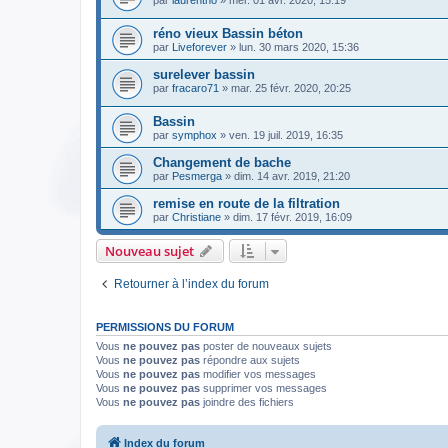
par
laurentno
» mer. 01 avr. 2020, 15:19
réno vieux Bassin béton
par
Liveforever
» lun. 30 mars 2020, 15:36
surelever bassin
par
fracaro71
» mar. 25 févr. 2020, 20:25
Bassin
par
symphox
» ven. 19 juil. 2019, 16:35
Changement de bache
par
Pesmerga
» dim. 14 avr. 2019, 21:20
remise en route de la filtration
par
Christiane
» dim. 17 févr. 2019, 16:09
Nouveau sujet
Retourner à l’index du forum
PERMISSIONS DU FORUM
Vous
ne pouvez pas
poster de nouveaux sujets
Vous
ne pouvez pas
répondre aux sujets
Vous
ne pouvez pas
modifier vos messages
Vous
ne pouvez pas
supprimer vos messages
Vous
ne pouvez pas
joindre des fichiers
Index du forum