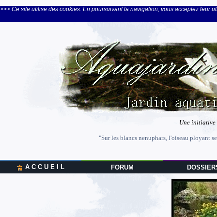
>>> Ce site utilise des cookies. En poursuivant la navigation, vous acceptez leur uti
Une initiative
"Sur les blancs nenuphars, l'oiseau ployant se
A C C U E I L
FORUM
DOSSIER