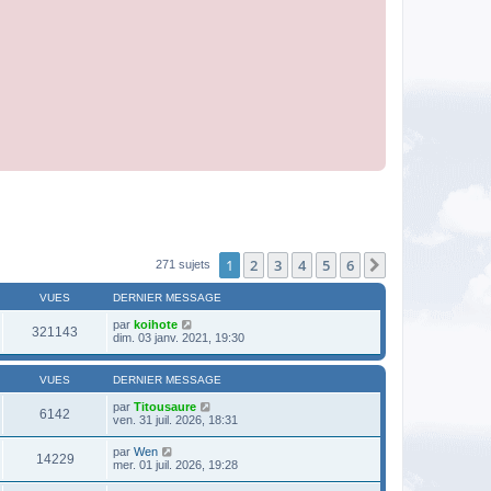
1
2
3
4
5
6
Suivante
271 sujets
VUES
DERNIER MESSAGE
par
koihote
321143
dim. 03 janv. 2021, 19:30
VUES
DERNIER MESSAGE
par
Titousaure
6142
ven. 31 juil. 2026, 18:31
par
Wen
14229
mer. 01 juil. 2026, 19:28