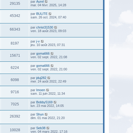
par
Aurel
29135
mar. 04 févr. 2025, 14:28
par
BULITE
45342
sam. 26 oct. 2024, 07:40
par
christ31530
66343
ven. 18 août 2023, 09:03
par
j-v
8197
jeu. 10 août 2023, 07:31
par
goma666
15671
ven. 02 sept. 2022, 21:08
par
goma666
6224
ven. 02 sept. 2022, 21:00
par
jduj282
6098
mer. 24 août 2022, 22:49
par
Imoen
9716
sam. 11 juin 2022, 11:34
par
Bobby5169
7025
lun. 23 mai 2022, 14:05
par
Shun
26392
dim. 01 mai 2022, 21:20
par
Seb38
10028
ven. 04 mars 2022, 17:16