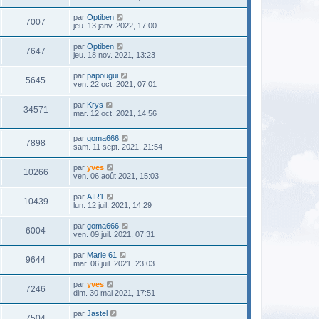
par
Optiben
7007
jeu. 13 janv. 2022, 17:00
par
Optiben
7647
jeu. 18 nov. 2021, 13:23
par
papougui
5645
ven. 22 oct. 2021, 07:01
par
Krys
34571
mar. 12 oct. 2021, 14:56
par
goma666
7898
sam. 11 sept. 2021, 21:54
par
yves
10266
ven. 06 août 2021, 15:03
par
AIR1
10439
lun. 12 juil. 2021, 14:29
par
goma666
6004
ven. 09 juil. 2021, 07:31
par
Marie 61
9644
mar. 06 juil. 2021, 23:03
par
yves
7246
dim. 30 mai 2021, 17:51
par
Jastel
7504