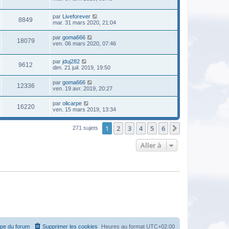
par
Liveforever
8849
mar. 31 mars 2020, 21:04
par
goma666
18079
ven. 06 mars 2020, 07:46
par
jduj282
9612
dim. 21 juil. 2019, 19:50
par
goma666
12336
ven. 19 avr. 2019, 20:27
par
olicarpe
16220
ven. 15 mars 2019, 13:34
1
2
3
4
5
6
Suivante
271 sujets
Aller à
ipe du forum
Supprimer les cookies
Heures au format
UTC+02:00