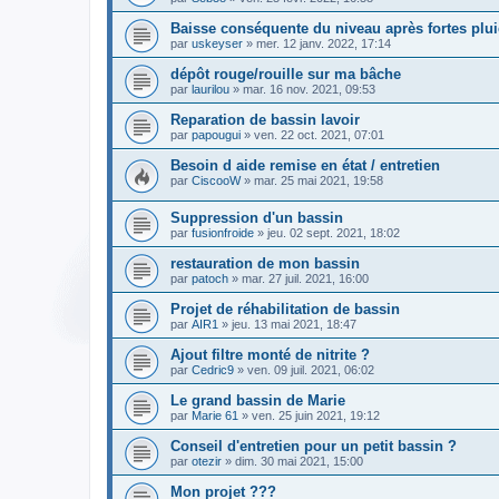
Baisse conséquente du niveau après fortes plu
par
uskeyser
» mer. 12 janv. 2022, 17:14
dépôt rouge/rouille sur ma bâche
par
laurilou
» mar. 16 nov. 2021, 09:53
Reparation de bassin lavoir
par
papougui
» ven. 22 oct. 2021, 07:01
Besoin d aide remise en état / entretien
par
CiscooW
» mar. 25 mai 2021, 19:58
Suppression d'un bassin
par
fusionfroide
» jeu. 02 sept. 2021, 18:02
restauration de mon bassin
par
patoch
» mar. 27 juil. 2021, 16:00
Projet de réhabilitation de bassin
par
AIR1
» jeu. 13 mai 2021, 18:47
Ajout filtre monté de nitrite ?
par
Cedric9
» ven. 09 juil. 2021, 06:02
Le grand bassin de Marie
par
Marie 61
» ven. 25 juin 2021, 19:12
Conseil d'entretien pour un petit bassin ?
par
otezir
» dim. 30 mai 2021, 15:00
Mon projet ???