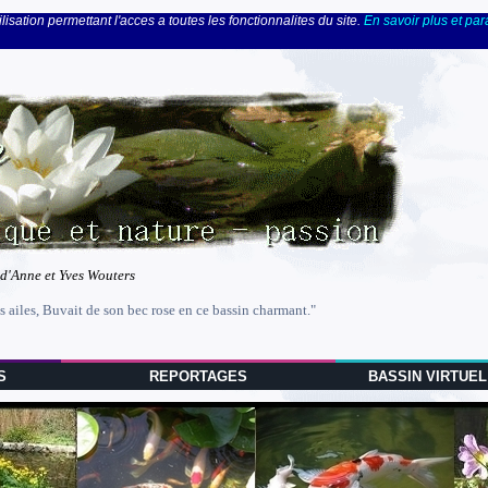
lisation permettant l'acces a toutes les fonctionnalites du site.
En savoir plus et pa
 d'Anne et Yves Wouters
s ailes, Buvait de son bec rose en ce bassin charmant."
S
REPORTAGES
BASSIN VIRTUEL