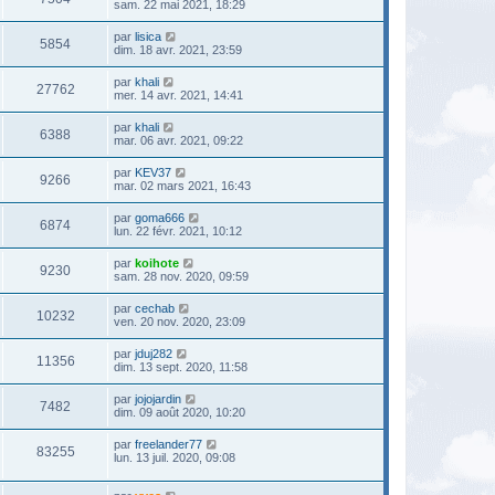
sam. 22 mai 2021, 18:29
par
lisica
5854
dim. 18 avr. 2021, 23:59
par
khali
27762
mer. 14 avr. 2021, 14:41
par
khali
6388
mar. 06 avr. 2021, 09:22
par
KEV37
9266
mar. 02 mars 2021, 16:43
par
goma666
6874
lun. 22 févr. 2021, 10:12
par
koihote
9230
sam. 28 nov. 2020, 09:59
par
cechab
10232
ven. 20 nov. 2020, 23:09
par
jduj282
11356
dim. 13 sept. 2020, 11:58
par
jojojardin
7482
dim. 09 août 2020, 10:20
par
freelander77
83255
lun. 13 juil. 2020, 09:08