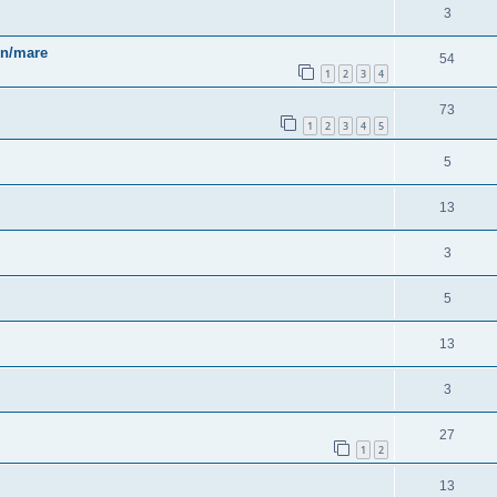
3
in/mare
54
1
2
3
4
73
1
2
3
4
5
5
13
3
5
13
3
27
1
2
13