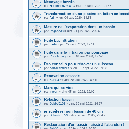
Nettoyage bassin
par
Honorine97400..
» mar. 14 sept. 2021, 04:48
Transformation d'une piscine en béton en bass
par
Altin
» lun. 06 avr. 2020, 18:55
Mesure de l'évaporation dans un bassin
par
Pegaso38
» dim. 21 juin 2020, 20:26
Fuite bac filtration
par
darta
» jeu. 29 sept. 2022, 17:11
Fuite dans la filtration par pompage
par
Chachezag
» ven. 01 mai 2020, 17:57
Des conseils pour rénover un ruisseau
par
boisdesmures
» jeu. 01 sept. 2022, 19:08
Rénovation cascade
par
Kalhua
» sam. 20 août 2022, 09:11
Mare qui se vide
par
Imoen
» dim. 05 juin 2022, 12:07
Réfection bassin
par
Bobby5169
» ven. 13 mai 2022, 14:17
je surélève mon bassin de 40 cm
par
Sébastien 53
» dim. 26 avr. 2015, 22:45
Restauration d'un bassin laissé à l'abandon !
par
Seb38
» ven. 25 févr. 2022, 16:58